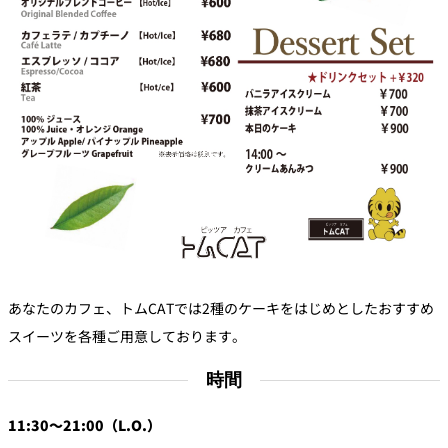
久兵衛（ザ・
久兵衛（ガー
つきじ鈴富＜
メイン）＜
デンタワー）
ふみぜん
SUZUTOMI＞
KYUBEY＞
＜KYUBEY＞
にいづ
カフェ・ラウンジ
ガーデンラウ
SATSUKI
トムCAT
ペシャワール
ンジ
プールサイド
TULLY'S
ダイニング
カフェ ラ ミル
ミルクホール
COFFEE
OUTRIGGER
バー
あなたのカフェ、トムCATでは2種のケーキをはじめとしたおすすめ
スイーツを各種ご用意しております。
タワー・カフ
KATO'S DINING
バー カプリ
SKY BAR
ェ
& BAR
時間
トレーダーヴ
11:30～21:00（L.O.）
ィックス 東京
RANSEN はな
ボートハウス