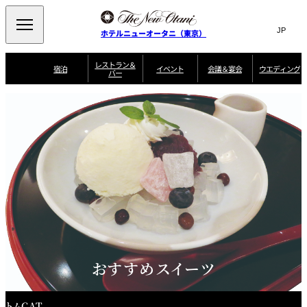
Search
言
サ
ホテルニューオータニ（東京）
語
イ
切
り
ト
JP
レストラン＆
(日本語)
宿泊
イベント
会議＆宴会
ウエディング
バー
替
内
EN
(English)
え
ご案内
メ
検
Select Language
▼
会
ニ
索
ュ
グゼクティブハ
ニューオータニ・
ウエディングスタ
議
ザ・メイン
宴会場一覧
スイートのご案内
プラン一覧
コンセ
MIC
ウス 禅
ガーデンタワー
イル
ー
窓
ご家族で楽し
＆
ソムリエ
個室のご案内
む小個室
を
ウ
宴
を
開
ビュッフェ
エ
会
客室一覧
宿泊プラン一覧
サービスガイド
宴会ご予約・お問
ルームサービス
閉
開
披露宴
料理・ケ
デ
合せフォーム
閉
ィ
VIEW & DINING
タワーレスト
ガーデンラウ
トレーダーヴ
ン
テルニューオー
宿泊者限定
THE SKY
ラン
ンジ
ィックス 東京
誕生日や記念日の
ニ サービスア
ディナ ーご優待
SUPER-
朝食のご案内
グ
お祝いに
ムービー
パートメント
のご案内
TOKYO WE
スイーツ
ホテルへのアクセ
ス
パティスリー
ピエール・エ
おすすめスイーツ
SATSUKI
ルメ・パリ
西洋料理
トムCAT