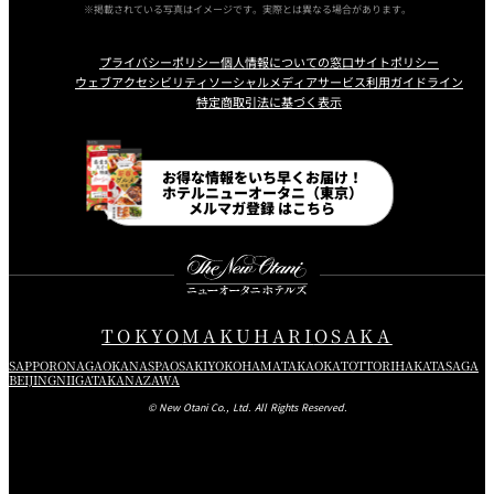
※掲載されている写真はイメージです。実際とは異なる場合があります。
プライバシーポリシー
個人情報についての窓口
サイトポリシー
ウェブアクセシビリティ
ソーシャルメディアサービス利用ガイドライン
特定商取引法に基づく表示
Instagram
Facebook
Line
Youtube
お得な情報をいち早くお届け！
ホテルニューオータニ（東京）
メルマガ登録 はこちら
TOKYO
MAKUHARI
OSAKA
SAPPORO
NAGAOKA
NASPA
OSAKI
YOKOHAMA
TAKAOKA
TOTTORI
HAKATA
SAGA
BEIJING
NIIGATA
KANAZAWA
© New Otani Co., Ltd. All Rights Reserved.