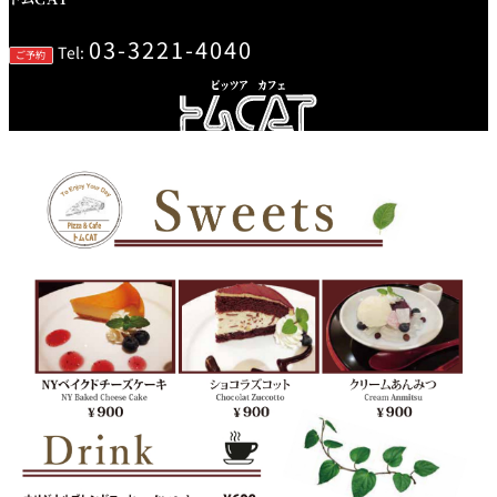
トゥールダル
トレーダーヴ
ベッラ・ヴィ
ガンシップ
ジャン 東京
ィックス 東京
スタ
03-3221-4040
Tel:
ご予約
オーバカナル
中国料理
大観苑＜
TAIKAN EN＞
鉄板焼/ステーキ
石心亭＜
清泉亭＜
リブルーム
もみじ亭
SEKISHIN-TEI＞
SEISEN-TEI＞
日本料理
レス
トラ
千羽鶴＜
KATO'S DINING
麺処
紀尾井 なだ万
SENBAZURU＞
& BAR
NAKAJIMA
ン＆
バー
なだ万本店 山
茶花荘＜
紀尾井町 藍泉
岡半＜
SAZANKA-SO
天婦羅 ほり川
＜RANSEN＞
OKAHAN＞
＞