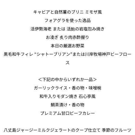
キャビアと自然薯のブリニ ミモザ風
久兵衛（ザ・
久兵衛（ガー
つきじ鈴富＜
メイン）＜
デンタワー）
ふみぜん
SUZUTOMI＞
フォアグラを使った逸品
KYUBEY＞
＜KYUBEY＞
活伊勢海老 または 活鮑の岩塩包み焼き
にいづ
お凌ぎ 炙り肉赤酢握り
カフェ・ラウンジ
本日の厳選お野菜
黒毛和牛フィレ “シャトーブリアン”または川岸牧場神戸ビーフロー
ガーデンラウ
SATSUKI
トムCAT
ペシャワール
ス
ンジ
プールサイド
＜下記の中からいずれか一品＞
TULLY'S
ダイニング
カフェ ラ ミル
ミルクホール
COFFEE
OUTRIGGER
ガーリックライス・香の物・味噌椀
バー
和牛入りモダン焼き 石心亭風
鯛茶漬け・香の物
タワー・カフ
KATO'S DINING
バー カプリ
SKY BAR
ェ
& BAR
プレミアム甘口ビーフカレー
トレーダーヴ
八丈島ジャージーミルクジェラートのクープ仕立て 季節のフルーツ
ィックス 東京
RANSEN はな
ボートハウス