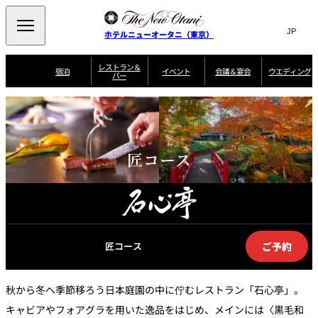
Search
言
サ
ホテルニューオータニ（東京）
語
イ
切
り
ト
JP
レストラン＆
(日本語)
宿泊
イベント
会議＆宴会
ウエディング
バー
替
内
EN
(English)
え
ご案内
メ
検
Select Language
▼
会
ニ
索
ュ
グゼクティブハ
ニューオータニ・
ウエディングスタ
議
ザ・メイン
宴会場一覧
スイートのご案内
プラン一覧
コンセ
MIC
ウス 禅
ガーデンタワー
イル
ー
窓
ご家族で楽し
＆
ソムリエ
個室のご案内
む小個室
を
ウ
宴
を
匠コース
開
ビュッフェ
エ
会
客室一覧
宿泊プラン一覧
サービスガイド
宴会ご予約・お問
ルームサービス
閉
開
披露宴
料理・ケ
デ
合せフォーム
閉
ィ
VIEW & DINING
タワーレスト
ガーデンラウ
トレーダーヴ
ン
テルニューオー
宿泊者限定
THE SKY
ラン
ンジ
ィックス 東京
誕生日や記念日の
ニ サービスア
ディナ ーご優待
SUPER-
朝食のご案内
グ
お祝いに
ムービー
パートメント
のご案内
TOKYO WE
スイーツ
ご予約
匠コース
ホテルへのアクセ
ス
パティスリー
ピエール・エ
SATSUKI
ルメ・パリ
秋から冬へ季節移ろう日本庭園の中に佇むレストラン「石心亭」。
西洋料理
キャビアやフォアグラを用いた逸品をはじめ、メインには〈黒毛和