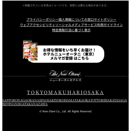
※掲載されている写真はイメージです。実際とは異なる場合があります。
プライバシーポリシー
個人情報についての窓口
サイトポリシー
ウェブアクセシビリティ
ソーシャルメディアサービス利用ガイドライン
特定商取引法に基づく表示
Instagram
Facebook
Line
Youtube
お得な情報をいち早くお届け！
ホテルニューオータニ（東京）
メルマガ登録 はこちら
TOKYO
MAKUHARI
OSAKA
SAPPORO
NAGAOKA
NASPA
OSAKI
YOKOHAMA
TAKAOKA
TOTTORI
HAKATA
SAGA
BEIJING
NIIGATA
KANAZAWA
© New Otani Co., Ltd. All Rights Reserved.