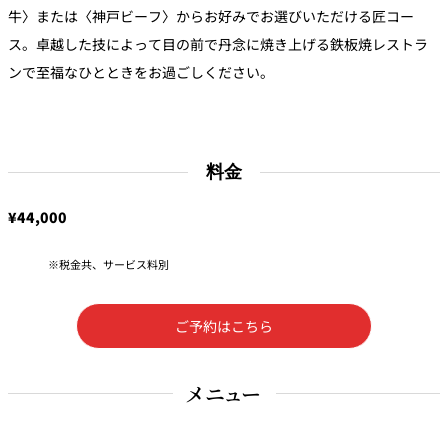
牛〉または〈神戸ビーフ〉からお好みでお選びいただける匠コー
トゥールダル
トレーダーヴ
ベッラ・ヴィ
ガンシップ
ジャン 東京
ィックス 東京
スタ
ス。卓越した技によって目の前で丹念に焼き上げる鉄板焼レストラ
ンで至福なひとときをお過ごしください。
オーバカナル
中国料理
大観苑＜
料金
TAIKAN EN＞
鉄板焼/ステーキ
¥44,000
石心亭＜
清泉亭＜
リブルーム
もみじ亭
SEKISHIN-TEI＞
SEISEN-TEI＞
税金共、サービス料別
日本料理
レス
ご予約はこちら
トラ
千羽鶴＜
KATO'S DINING
麺処
紀尾井 なだ万
SENBAZURU＞
& BAR
NAKAJIMA
ン＆
バー
メニュー
なだ万本店 山
茶花荘＜
紀尾井町 藍泉
岡半＜
SAZANKA-SO
天婦羅 ほり川
＜RANSEN＞
OKAHAN＞
＞