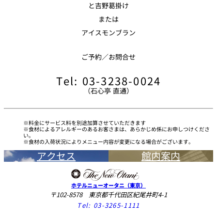
れ
と吉野葛掛け
バー
ルームサービス
または
アイスモンブラン
ルームサービ
ス
ご予約／お問合せ
Tel: 03-3238-0024
（石心亭 直通）
料金にサービス料を別途加算させていただきます
食材によるアレルギーのあるお客さまは、あらかじめ係にお申しつけくださ
い。
食材の入荷状況によりメニュー内容が変更になる場合がございます。
アクセス
館内案内
ホテルニューオータニ（東京）
〒102-8578 東京都千代田区紀尾井町4-1
Tel:
03-3265-1111