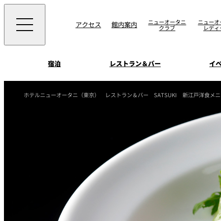
ニューオータニ
ニューオ
アクセス
館内案内
クラブ
レディ
宿泊
レストラン＆バー
イ
ご案内
ホテルニューオータニ（東京）
レストラン＆バー
SATSUKI
新江戸洋食メニ
エグゼクティブハウ
ウエディングスタイ
宴会場一覧
禅
ソムリエ
会議＆宴会
ビュッフェ
宴会ご予約・お問合
披露宴
宿泊
客室一覧
ォーム
ウエディング
VIEW & DINING TH
ムービー
SKY
ホテルニューオータ
サービスアパートメ
スイーツ
ホテルへのアクセ
パティスリーSATSU