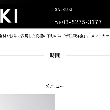
＜
天婦羅 ほり川
紀尾井町 藍
SATSUKI
RANSEN
03-5275-3177
Tel:
）＜
久兵衛（ガーデンタワ
つきじ鈴
ー）＜KYUBEY＞
SUZUTOM
食材や技法で表現した究極の下町の味「新江戸洋食」。メンチカツ
時間
ガーデンラウンジ
トムCA
ミルクホール
TULLY'S CO
メニュー
タワー・カフェ
SKY BA