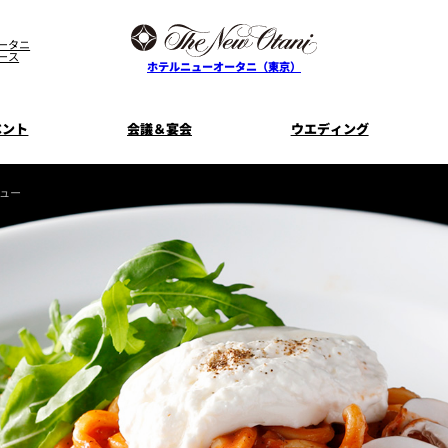
ータニ
ース
ホテルニューオータニ（東京）
ベント
会議＆宴会
ウエディング
ュー
ス
ル
ザ・メイン
プラン一覧
コンセプト
ニューオータニ
MICEのご
フェア
ンタワ
個室のご案内
ご家族で楽し
せフ
料理・ケーキ
プラン
宿泊プラン一覧
サービスガ
E
タワーレストラン
ガーデンラ
SUPER-VIEW TOKYO
資料請
ニ
朝食のご案内
WEDDING
宿泊者限
ント
ディナ ーご優
内
ス
KI
ピエール・エルメ・パリ