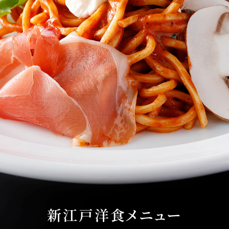
東
トレーダーヴィックス
ベッラ・ヴ
東京
N＞
石心亭＜SEKISHIN-TEI
清泉亭＜SEISEN
＞
U
KATO'S DINING &
麺処 NAKAJ
新江戸洋食メニュー
BAR