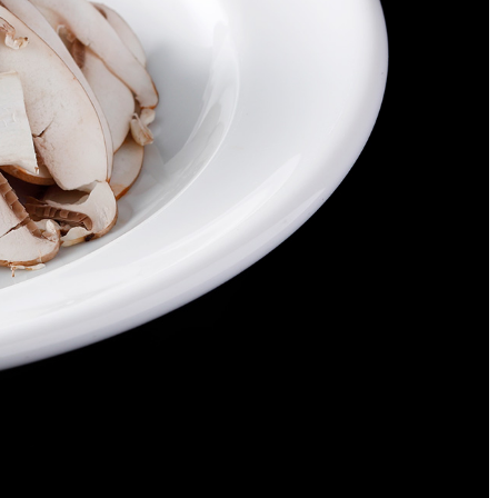
ィスタ
ガンシップ
-TEI＞
もみじ亭
IMA
紀尾井 なだ万