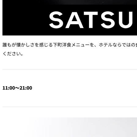
なだ万本店 山茶花荘
SAZANKA-SO＞
久兵衛（ザ・メイン
KYUBEY＞
誰もが懐かしさを感じる下町洋食メニューを、ホテルならではの
ください。
にいづ
カフェ・ラウンジ
SATSUKI
11:00～21:00
カフェ ラ ミル
バー
バー カプリ