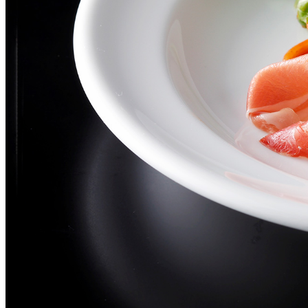
西洋料理
トゥールダルジャン 
京
オーバカナル
中国料理
大観苑＜TAIKAN E
鉄板焼/ステーキ
リブルーム
日本料理
レストラン＆
バー
千羽鶴＜SENBAZUR
＞