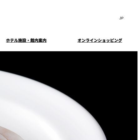
Search
言
サ
語
イ
切
ト
り
JP
(日本語)
替
ホテル施設・館内案内
オンラインショッピング
内
え
EN
(English)
検
メ
ニ
Select Language
▼
索
ュ
窓
ー
・ガーデ
案内
お料理・お飲物のご案内
スイートのご案内
挙式
を
を
ー
む小個室
開
開
閉
ウエディングストーリー
閉
イド
ルームサービス
ウンジ
トレーダーヴィックス
求
お問合せ
東京
定
誕生日や記念日のお祝い
待のご案
に