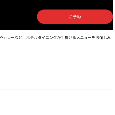
泉＜
岡半＜OKAHAN＞
＞
ご予約
富＜
ふみぜん
I＞
やカレーなど、ホテルダイニングが手掛けるメニューをお愉しみ
T
ペシャワール
FFEE
プールサイドダイニング
OUTRIGGER
R
KATO'S DINING &
BAR