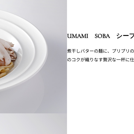
ス
RANSEN はなれ
ー
UMAMI SOBA シーフ
煮干しバターの麺に、プリプリ
のコクが織りなす贅沢な一杯に