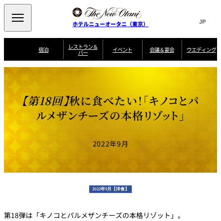
Search
言
サ
ホテルニューオータニ（東京）
語
イ
切
り
ト
JP
レストラン＆
(日本語)
宿泊
イベント
会議＆宴会
ウエディング
バー
替
内
EN
(English)
え
ご案内
メ
検
Select Language
▼
会
ニ
索
ュ
グゼクティブハ
ニューオータニ・
ウエディングスタ
議
ザ・メイン
宴会場一覧
スイートのご案内
プラン一覧
コンセ
MIC
ウス 禅
ガーデンタワー
イル
ー
窓
ご家族で楽し
＆
【第18回】
秋に食べたい！「キノコとパ
ソムリエ
個室のご案内
む小個室
を
ウ
宴
を
開
ビュッフェ
エ
ルメザンチーズの本格リゾット」
会
客室一覧
宿泊プラン一覧
サービスガイド
宴会ご予約・お問
ルームサービス
閉
開
披露宴
料理・ケ
デ
合せフォーム
閉
ィ
VIEW & DINING
タワーレスト
ガーデンラウ
トレーダーヴ
ン
テルニューオー
宿泊者限定
2022年9月
THE SKY
ラン
ンジ
ィックス 東京
誕生日や記念日の
ニ サービスア
ディナ ーご優待
SUPER-
朝食のご案内
グ
お祝いに
ムービー
パートメント
のご案内
TOKYO WE
スイーツ
ホテルへのアクセ
ス
パティスリー
ピエール・エ
SATSUKI
ルメ・パリ
2022年9月【洋食】
西洋料理
第18弾は「キノコとパルメザンチーズの本格リゾット」。