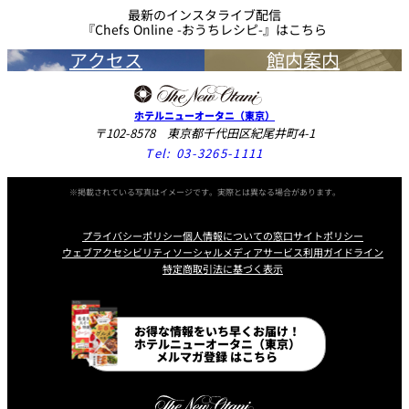
最新のインスタライブ配信
『Chefs Online -おうちレシピ-』はこちら
アクセス
館内案内
ホテルニューオータニ（東京）
〒102-8578 東京都千代田区紀尾井町4-1
Tel:
03-3265-1111
※掲載されている写真はイメージです。実際とは異なる場合があります。
プライバシーポリシー
個人情報についての窓口
サイトポリシー
ウェブアクセシビリティ
ソーシャルメディアサービス利用ガイドライン
特定商取引法に基づく表示
Instagram
Facebook
Line
Youtube
お得な情報をいち早くお届け！
ホテルニューオータニ（東京）
メルマガ登録 はこちら