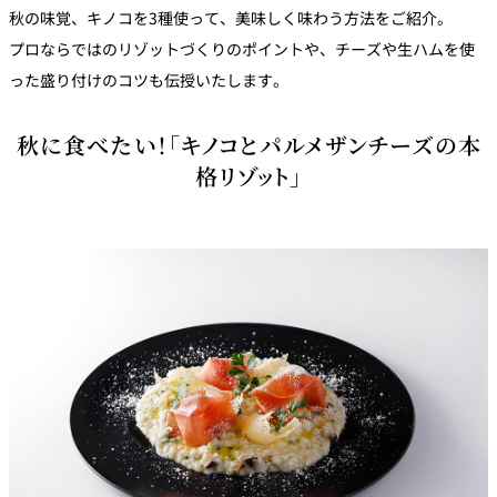
秋の味覚、キノコを3種使って、美味しく味わう方法をご紹介。
トゥールダル
トレーダーヴ
ベッラ・ヴィ
ガンシップ
ジャン 東京
ィックス 東京
スタ
プロならではのリゾットづくりのポイントや、チーズや生ハムを使
った盛り付けのコツも伝授いたします。
オーバカナル
中国料理
秋に食べたい！「キノコとパルメザンチーズの本
格リゾット」
大観苑＜
TAIKAN EN＞
鉄板焼/ステーキ
石心亭＜
清泉亭＜
リブルーム
もみじ亭
SEKISHIN-TEI＞
SEISEN-TEI＞
日本料理
レス
トラ
千羽鶴＜
KATO'S DINING
麺処
紀尾井 なだ万
SENBAZURU＞
& BAR
NAKAJIMA
ン＆
バー
なだ万本店 山
茶花荘＜
紀尾井町 藍泉
岡半＜
SAZANKA-SO
天婦羅 ほり川
＜RANSEN＞
OKAHAN＞
＞