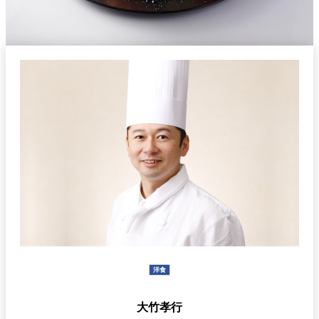
久兵衛（ザ・
久兵衛（ガー
つきじ鈴富＜
メイン）＜
デンタワー）
ふみぜん
SUZUTOMI＞
KYUBEY＞
＜KYUBEY＞
にいづ
カフェ・ラウンジ
ガーデンラウ
SATSUKI
トムCAT
ペシャワール
ンジ
プールサイド
TULLY'S
ダイニング
カフェ ラ ミル
ミルクホール
COFFEE
OUTRIGGER
バー
タワー・カフ
KATO'S DINING
バー カプリ
SKY BAR
ェ
& BAR
洋食
トレーダーヴ
大竹孝行
ィックス 東京
RANSEN はな
ボートハウス