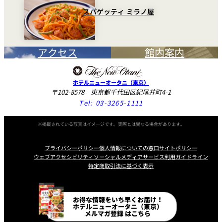
スパゲッティ ミラノ屋
アクセス
館内案内
ホテルニューオータニ（東京）
〒102-8578 東京都千代田区紀尾井町4-1
Tel:
03-3265-1111
※掲載されている写真はイメージです。実際とは異なる場合があります。
プライバシーポリシー
個人情報についての窓口
サイトポリシー
ウェブアクセシビリティ
ソーシャルメディアサービス利用ガイドライン
特定商取引法に基づく表示
Instagram
Facebook
Line
Youtube
お得な情報をいち早くお届け！
ホテルニューオータニ（東京）
メルマガ登録 はこちら