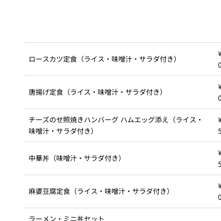
久兵衛（ザ・
久兵衛（ガー
つきじ鈴富＜
メイン）＜
デンタワー）
ふみぜん
SUZUTOMI＞
KYUBEY＞
＜KYUBEY＞
にいづ
ロースカツ定食（ライス・味噌汁・サラダ付き）
カフェ・ラウンジ
唐揚げ定食（ライス・味噌汁・サラダ付き）
ガーデンラウ
SATSUKI
トムCAT
ペシャワール
ンジ
チーズのせ照焼きハンバーグ ハムエッグ添え（ライス・
プールサイド
味噌汁・サラダ付き）
TULLY'S
ダイニング
カフェ ラ ミル
ミルクホール
COFFEE
OUTRIGGER
バー
中華丼（味噌汁・サラダ付き）
タワー・カフ
KATO'S DINING
バー カプリ
SKY BAR
ェ
& BAR
麻婆豆腐定食（ライス・味噌汁・サラダ付き）
トレーダーヴ
ィックス 東京
RANSEN はな
ラーメン・ミニ丼セット
ボートハウス