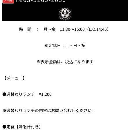
Tel:
ご予約
トゥールダル
トレーダーヴ
ベッラ・ヴィ
ガンシップ
ジャン 東京
ィックス 東京
スタ
オーバカナル
時 間 ： 月～金 11:30～15:00（L.O.14:45）
中国料理
※定休日：土・日・祝
大観苑＜
TAIKAN EN＞
鉄板焼/ステーキ
※表示金額は、税込になります
石心亭＜
清泉亭＜
リブルーム
もみじ亭
SEKISHIN-TEI＞
SEISEN-TEI＞
【メニュー】
日本料理
レス
●週替わりランチ ¥1,200
トラ
千羽鶴＜
KATO'S DINING
麺処
紀尾井 なだ万
SENBAZURU＞
& BAR
NAKAJIMA
ン＆
バー
※週替わりランチの内容はお問い合わせください。
なだ万本店 山
茶花荘＜
紀尾井町 藍泉
岡半＜
SAZANKA-SO
天婦羅 ほり川
＜RANSEN＞
OKAHAN＞
●定食【味噌汁付き】
＞