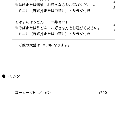
れ
バー
※味噌または醤油 お好きな方をお選びください。
ルームサービス
ミニ丼（麻婆丼または中華丼）・サラダ付き
そばまたはうどん ミニ丼セット
ルームサービ
ス
※そばまたはうどん お好きな方をお選びください。
ミニ丼（麻婆丼または中華丼）・サラダ付き
※ご飯の大盛は+￥50になります。
●ドリンク
コーヒー＜Hot／Ice＞
¥500