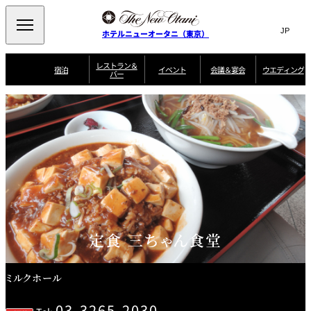
Search
言
サ
ホテルニューオータニ（東京）
語
イ
切
り
ト
JP
レストラン＆
(日本語)
宿泊
イベント
会議＆宴会
ウエディング
バー
替
内
EN
(English)
え
ご案内
メ
検
Select Language
▼
会
ニ
索
ュ
グゼクティブハ
ニューオータニ・
ウエディングスタ
議
ザ・メイン
宴会場一覧
スイートのご案内
プラン一覧
コンセ
MIC
ウス 禅
ガーデンタワー
イル
ー
窓
ご家族で楽し
＆
ソムリエ
個室のご案内
む小個室
を
ウ
宴
を
開
ビュッフェ
エ
会
客室一覧
宿泊プラン一覧
サービスガイド
宴会ご予約・お問
ルームサービス
閉
開
披露宴
料理・ケ
デ
合せフォーム
閉
ィ
VIEW & DINING
タワーレスト
ガーデンラウ
トレーダーヴ
ン
テルニューオー
宿泊者限定
THE SKY
ラン
ンジ
ィックス 東京
誕生日や記念日の
ニ サービスア
ディナ ーご優待
SUPER-
朝食のご案内
グ
お祝いに
ムービー
パートメント
のご案内
TOKYO WE
スイーツ
定食 三ちゃん食堂
ホテルへのアクセ
ス
パティスリー
ピエール・エ
SATSUKI
ルメ・パリ
ミルクホール
西洋料理
03-3265-2030