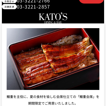
03-3221-2766
お問合せ
トゥールダル
トレーダーヴ
ベッラ・ヴィ
03-3221-2857
ガンシップ
ジャン 東京
ィックス 東京
スタ
店舗直通
オーバカナル
中国料理
大観苑＜
TAIKAN EN＞
鉄板焼/ステーキ
石心亭＜
清泉亭＜
リブルーム
もみじ亭
SEKISHIN-TEI＞
SEISEN-TEI＞
日本料理
レス
トラ
千羽鶴＜
KATO'S DINING
麺処
紀尾井 なだ万
SENBAZURU＞
& BAR
NAKAJIMA
ン＆
バー
なだ万本店 山
鰻重を主役に、夏の食材を愉しむ会席仕立ての「鰻重会席」
を
茶花荘＜
紀尾井町 藍泉
岡半＜
SAZANKA-SO
天婦羅 ほり川
＜RANSEN＞
OKAHAN＞
期間限定でご用意いたしました。
＞