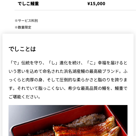
でしこ鰻重
¥15,000
サービス料別
数量限定
でしことは
「で」伝統を守り、「し」進化を続け、「こ」幸福を届けると
いう思いを込めて命名された浜名湖産鰻の最高級ブランド。ふ
っくらと肉厚の身、そして圧倒的な柔らかさと脂のりを誇りま
す。それでいて脂っこくない、希少な最高品質の鰻を、鰻重で
ご堪能ください。