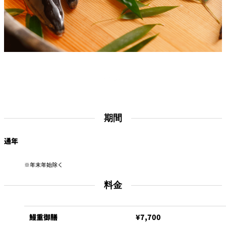
れ
バー
ルームサービス
ルームサービ
ス
鰻重
期間
通年
年末年始除く
料金
鰻重御膳
¥7,700