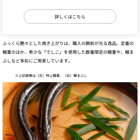
久兵衛（ザ・
久兵衛（ガー
つきじ鈴富＜
詳しくはこちら
メイン）＜
デンタワー）
ふみぜん
SUZUTOMI＞
KYUBEY＞
＜KYUBEY＞
にいづ
ふっくら艶々とした焼き上がりは、職人の腕前が光る逸品。定番の
カフェ・ラウンジ
鰻重のほか、希少な「でしこ」を使用した数量限定の鰻重や、鰻ま
ぶしなど多彩にご用意しています。
ガーデンラウ
SATSUKI
トムCAT
ペシャワール
ンジ
上記画像は（左）特上鰻重、（右）鰻まぶし
プールサイド
TULLY'S
ダイニング
カフェ ラ ミル
ミルクホール
COFFEE
OUTRIGGER
バー
タワー・カフ
KATO'S DINING
バー カプリ
SKY BAR
ェ
& BAR
トレーダーヴ
ィックス 東京
RANSEN はな
ボートハウス