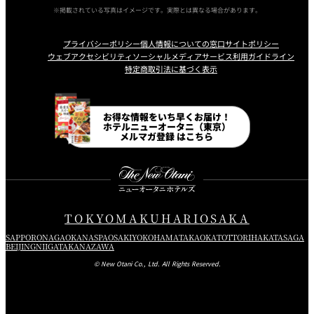
※掲載されている写真はイメージです。実際とは異なる場合があります。
プライバシーポリシー
個人情報についての窓口
サイトポリシー
ウェブアクセシビリティ
ソーシャルメディアサービス利用ガイドライン
特定商取引法に基づく表示
Instagram
Facebook
Line
Youtube
お得な情報をいち早くお届け！
ホテルニューオータニ（東京）
メルマガ登録 はこちら
TOKYO
MAKUHARI
OSAKA
SAPPORO
NAGAOKA
NASPA
OSAKI
YOKOHAMA
TAKAOKA
TOTTORI
HAKATA
SAGA
BEIJING
NIIGATA
KANAZAWA
© New Otani Co., Ltd. All Rights Reserved.