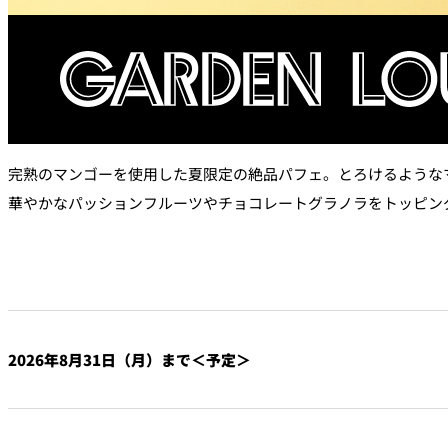
なだ万本店 山茶花荘
SAZANKA-SO＞
久兵衛（ザ・メイン
KYUBEY＞
完熟のマンゴーを使用した夏限定の絶品パフェ。とろけるような
にいづ
華やかなパッションフルーツやチョコレートグラノラをトッピン
カフェ・ラウンジ
SATSUKI
カフェ ラ ミル
2026年8月31日（月）まで＜予定＞
バー
バー カプリ