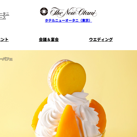
ータニ
ース
ホテルニューオータニ（東京）
ベント
会議＆宴会
ウエディング
ーパフェ
ス
ル
ザ・メイン
プラン一覧
コンセプト
ニューオータニ
MICEのご
フェア
ンタワ
個室のご案内
ご家族で楽し
せフ
料理・ケーキ
プラン
宿泊プラン一覧
サービスガ
E
タワーレストラン
ガーデンラ
SUPER-VIEW TOKYO
資料請
ニ
朝食のご案内
WEDDING
宿泊者限
ント
ディナ ーご優
内
ス
KI
ピエール・エルメ・パリ