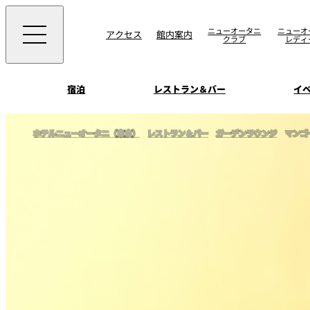
ニューオータニ
ニューオ
アクセス
館内案内
クラブ
レディ
宿泊
レストラン＆バー
イ
ご案内
ホテルニューオータニ（東京）
レストラン＆バー
ガーデンラウンジ
マンゴ
エグゼクティブハウ
ウエディングスタイ
宴会場一覧
禅
ソムリエ
会議＆宴会
ビュッフェ
宴会ご予約・お問合
披露宴
宿泊
客室一覧
ォーム
ウエディング
VIEW & DINING TH
ムービー
SKY
ホテルニューオータ
サービスアパートメ
スイーツ
ホテルへのアクセ
パティスリーSATSU