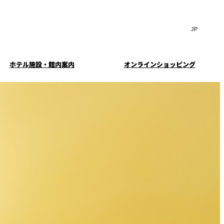
Search
言
サ
語
イ
切
ト
り
JP
(日本語)
替
ホテル施設・館内案内
オンラインショッピング
内
え
EN
(English)
検
メ
ニ
Select Language
▼
索
ュ
窓
ー
・ガーデ
案内
お料理・お飲物のご案内
スイートのご案内
挙式
を
を
ー
む小個室
開
開
閉
ウエディングストーリー
閉
イド
ルームサービス
ウンジ
トレーダーヴィックス
求
お問合せ
東京
定
誕生日や記念日のお祝い
待のご案
に