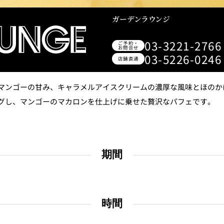
＜
天婦羅 ほり川
紀尾井町 藍
ガーデンラウンジ
RANSEN
03-3221-2766
ご予約・
お問合せ
）＜
久兵衛（ガーデンタワ
つきじ鈴
03-5226-0246
ー）＜KYUBEY＞
SUZUTOM
店舗直通
マンゴーの甘み、キャラメルアイスクリームの濃厚な風味とほのか
グし、マンゴーのマカロンを仕上げに乗せた贅沢なパフェです。
ガーデンラウンジ
トムCA
期間
ミルクホール
TULLY'S CO
時間
タワー・カフェ
SKY BA