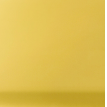
ィスタ
ガンシップ
-TEI＞
もみじ亭
IMA
紀尾井 なだ万