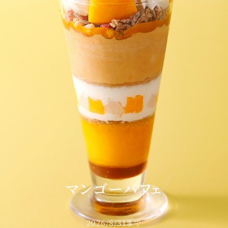
東
トレーダーヴィックス
ベッラ・ヴ
東京
N＞
石心亭＜SEKISHIN-TEI
清泉亭＜SEISEN
＞
マンゴーパフェ
U
KATO'S DINING &
麺処 NAKAJ
BAR
2026/8/31まで