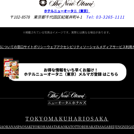
ホテルニューオータニ（東京）
〒102-8578 東京都千代田区紀尾井町4-1
Tel:
03-3265-1111
※掲載されている写真はイメージです。実際とは異なる場合があります。
報についての窓口
サイトポリシー
ウェブアクセシビリティ
ソーシャルメディアサービス利用
Instagram
Facebook
Line
Youtube
お得な情報をいち早くお届け！
ホテルニューオータニ（東京）
メルマガ登録 はこちら
TOKYO
MAKUHARI
OSAKA
GAOKA
NASPA
OSAKI
YOKOHAMA
TAKAOKA
TOTTORI
HAKATA
SAGA
BEIJING
NIIGA