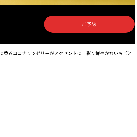
泉＜
岡半＜OKAHAN＞
＞
ご予約
富＜
ふみぜん
I＞
に香るココナッツゼリーがアクセントに。彩り鮮やかないちごと
T
ペシャワール
FFEE
プールサイドダイニング
OUTRIGGER
R
KATO'S DINING &
BAR