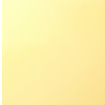
西洋料理
トゥールダルジャン 
京
オーバカナル
中国料理
大観苑＜TAIKAN E
鉄板焼/ステーキ
リブルーム
日本料理
レストラン＆
バー
千羽鶴＜SENBAZUR
＞