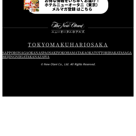
お得な情報をいち早くお届け！
れ
バー
ホテルニューオータニ（東京）
メルマガ登録 はこちら
ルームサービス
ルームサービ
ス
TOKYO
MAKUHARI
OSAKA
SAPPORO
NAGAOKA
NASPA
OSAKI
YOKOHAMA
TAKAOKA
TOTTORI
HAKATA
SAGA
BEIJING
NIIGATA
KANAZAWA
© New Otani Co., Ltd. All Rights Reserved.