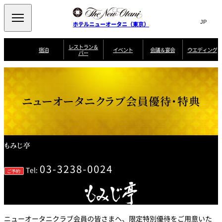
Search
言
サ
ホテルニューオータニ（東京）
語
イ
切
り
ト
JP
レストラン＆
(日本語)
宿泊
イベント
会議＆宴会
ウエディング
バー
替
内
EN
(English)
え
ご案内
メ
検
Select Language
▼
会
ニ
索
ュ
グゼクティブハ
ニューオータニ・
ウエディングスタ
議
ザ・メイン
宴会場一覧
スイートのご案内
プラン一覧
コンセ
MIC
ウス 禅
ガーデンタワー
イル
ー
窓
ご家族で楽し
＆
ニューオータニクラブ会員優待・特典
ソムリエ
個室のご案内
む小個室
を
ウ
宴
を
開
ビュッフェ
エ
会
客室一覧
宿泊プラン一覧
サービスガイド
宴会ご予約・お問
ルームサービス
閉
開
披露宴
料理・ケ
デ
合せフォーム
閉
ィ
VIEW & DINING
タワーレスト
ガーデンラウ
トレーダーヴ
ン
テルニューオー
宿泊者限定
もみじ亭
THE SKY
ラン
ンジ
ィックス 東京
誕生日や記念日の
ニ サービスア
ディナ ーご優待
SUPER-
朝食のご案内
グ
お祝いに
ムービー
パートメント
のご案内
TOKYO WE
スイーツ
03-3238-0024
Tel:
ご予約
ホテルへのアクセ
ス
パティスリー
ピエール・エ
SATSUKI
ルメ・パリ
西洋料理
ニューオータニクラブ会員の皆さまへ、限定特別優待をご用意いた