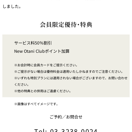
トゥールダル
トレーダーヴ
ベッラ・ヴィ
しました。
ガンシップ
ジャン 東京
ィックス 東京
スタ
会員限定優待・特典
オーバカナル
中国料理
サービス料50％割引
大観苑＜
TAIKAN EN＞
New Otani Clubポイント加算
鉄板焼/ステーキ
お会計時に会員カードをご提示ください。
ご提示がない場合は優待料金は適用いたしかねますのでご注意ください。
石心亭＜
清泉亭＜
リブルーム
もみじ亭
SEKISHIN-TEI＞
SEISEN-TEI＞
いずれも特別プランには適用されない場合がございますので、お問い合わせ
ください。
日本料理
他の特典との併用はご遠慮ください。
レス
トラ
千羽鶴＜
KATO'S DINING
麺処
紀尾井 なだ万
画像はすべてイメージです。
SENBAZURU＞
& BAR
NAKAJIMA
ン＆
バー
ご予約／お問合せ
なだ万本店 山
茶花荘＜
紀尾井町 藍泉
岡半＜
SAZANKA-SO
天婦羅 ほり川
＜RANSEN＞
OKAHAN＞
Tel: 03-3238-0024
＞