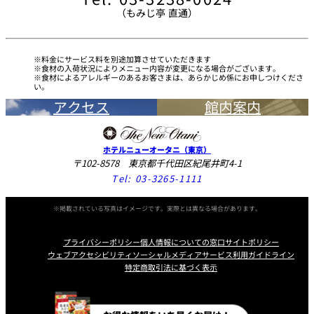
（もみじ亭 直通）
久兵衛（ザ・
久兵衛（ガー
つきじ鈴富＜
メイン）＜
デンタワー）
ふみぜん
SUZUTOMI＞
KYUBEY＞
＜KYUBEY＞
料金にサービス料を別途加算させていただきます
食材の入荷状況によりメニュー内容が変更になる場合がございます。
食材によるアレルギーのあるお客さまは、あらかじめ係にお申しつけくださ
にいづ
い。
カフェ・ラウンジ
アクセス
館内案内
ガーデンラウ
SATSUKI
トムCAT
ペシャワール
ンジ
ホテルニューオータニ（東京）
〒102-8578 東京都千代田区紀尾井町4-1
Tel:
03-3265-1111
プールサイド
TULLY'S
ダイニング
カフェ ラ ミル
ミルクホール
COFFEE
OUTRIGGER
※掲載されている写真はイメージです。実際とは異なる場合があります。
バー
プライバシーポリシー
個人情報についての窓口
サイトポリシー
タワー・カフ
KATO'S DINING
ウェブアクセシビリティ
ソーシャルメディアサービス利用ガイドライン
バー カプリ
SKY BAR
ェ
& BAR
特定商取引法に基づく表示
トレーダーヴ
Instagram
Facebook
Line
Youtube
ィックス 東京
RANSEN はな
ボートハウス