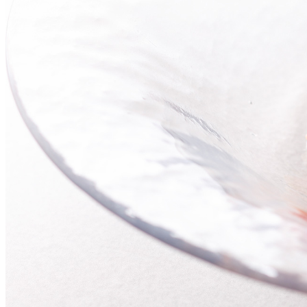
西洋料理
トゥールダルジャン 
京
オーバカナル
中国料理
大観苑＜TAIKAN E
鉄板焼/ステーキ
リブルーム
日本料理
レストラン＆
バー
千羽鶴＜SENBAZUR
＞