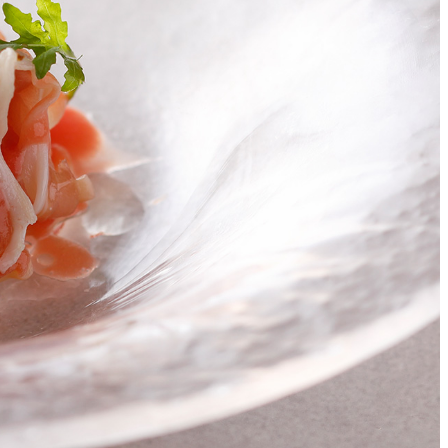
ィスタ
ガンシップ
-TEI＞
もみじ亭
IMA
紀尾井 なだ万