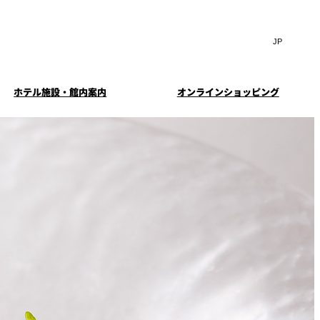
Search
言
サ
語
イ
切
ト
り
JP
(日本語)
替
ホテル施設・館内案内
オンラインショッピング
内
え
EN
(English)
検
メ
ニ
Select Language
▼
索
ュ
窓
ー
・ガーデ
案内
お料理・お飲物のご案内
スイートのご案内
挙式
を
を
ー
む小個室
開
開
閉
ウエディングストーリー
閉
イド
ルームサービス
ウンジ
トレーダーヴィックス
求
お問合せ
東京
定
誕生日や記念日のお祝い
待のご案
に