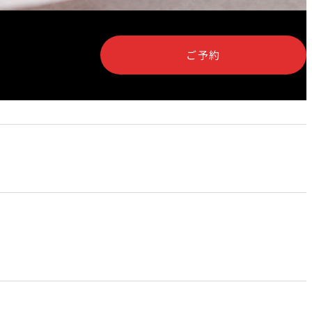
泉＜
岡半＜OKAHAN＞
＞
ご予約
富＜
ふみぜん
I＞
T
ペシャワール
FFEE
プールサイドダイニング
OUTRIGGER
R
KATO'S DINING &
BAR