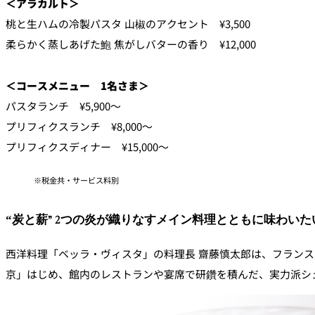
＜アラカルト＞
桃と生ハムの冷製パスタ 山椒のアクセント ¥3,500
トレーダーヴィック
東京 ボートハウスバ
柔らかく蒸しあげた鮑 焦がしバターの香り ¥12,000
ルームサービス
＜コースメニュー 1名さま＞
ルームサービス
パスタランチ ¥5,900～
プリフィクスランチ ¥8,000～
プリフィクスディナー ¥15,000～
税金共・サービス料別
“炭と薪” 2つの炎が織りなすメイン料理とともに味わいた
西洋料理「ベッラ・ヴィスタ」の料理長 齋藤慎太郎は、フランス
京」はじめ、館内のレストランや宴席で研鑽を積んだ、実力派シ