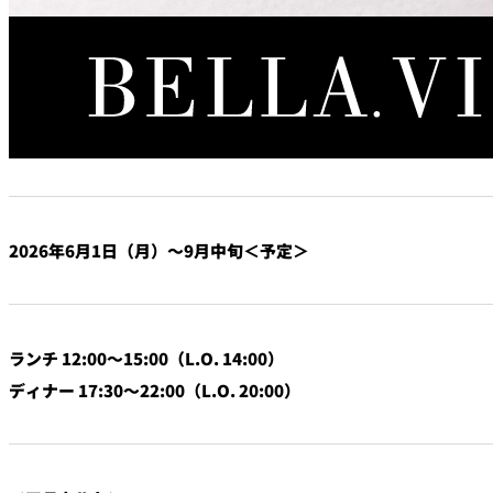
なだ万本店 山茶花荘
SAZANKA-SO＞
久兵衛（ザ・メイン
KYUBEY＞
にいづ
カフェ・ラウンジ
2026年6月1日（月）～9月中旬＜予定＞
SATSUKI
カフェ ラ ミル
ランチ 12:00～15:00（L.O. 14:00）
ディナー 17:30～22:00（L.O. 20:00）
バー
バー カプリ