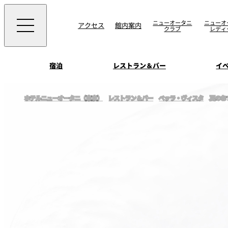
ニューオータニ
ニューオ
アクセス
館内案内
クラブ
レディ
宿泊
レストラン＆バー
イ
ご案内
ホテルニューオータニ（東京）
レストラン＆バー
ベッラ・ヴィスタ
夏のお
エグゼクティブハウ
ウエディングスタイ
宴会場一覧
禅
ソムリエ
会議＆宴会
ビュッフェ
宴会ご予約・お問合
披露宴
宿泊
客室一覧
ォーム
ウエディング
VIEW & DINING TH
ムービー
SKY
ホテルニューオータ
サービスアパートメ
スイーツ
ホテルへのアクセ
パティスリーSATSU