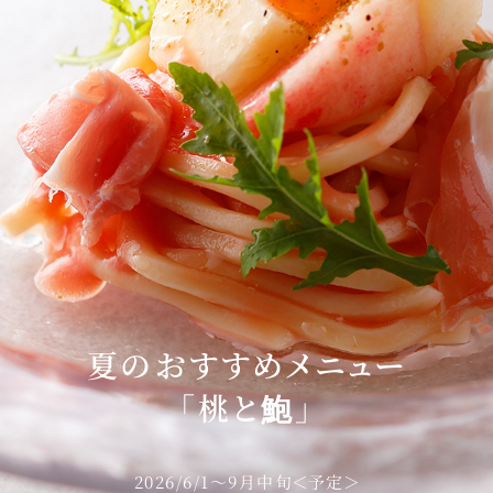
東
トレーダーヴィックス
ベッラ・ヴ
東京
N＞
石心亭＜SEKISHIN-TEI
清泉亭＜SEISEN
＞
夏のおすすめメニュー
「桃と鮑」
U
KATO'S DINING &
麺処 NAKAJ
BAR
2026/6/1〜9月中旬＜予定＞