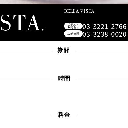
＜
天婦羅 ほり川
紀尾井町 藍
BELLA VISTA
RANSEN
03-3221-2766
ご予約・
お問合せ
）＜
久兵衛（ガーデンタワ
つきじ鈴
03-3238-0020
ー）＜KYUBEY＞
SUZUTOM
店舗直通
期間
ガーデンラウンジ
トムCA
時間
ミルクホール
TULLY'S CO
料金
タワー・カフェ
SKY BA