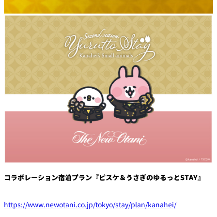
トゥールダル
トレーダーヴ
ベッラ・ヴィ
ガンシップ
ジャン 東京
ィックス 東京
スタ
オーバカナル
中国料理
大観苑＜
TAIKAN EN＞
鉄板焼/ステーキ
石心亭＜
清泉亭＜
リブルーム
もみじ亭
SEKISHIN-TEI＞
SEISEN-TEI＞
日本料理
レス
トラ
千羽鶴＜
KATO'S DINING
麺処
紀尾井 なだ万
SENBAZURU＞
& BAR
NAKAJIMA
ン＆
コラボレーション宿泊プラン『ピスケ＆うさぎのゆるっとSTAY』
バー
なだ万本店 山
茶花荘＜
https://www.newotani.co.jp/tokyo/stay/plan/kanahei/
紀尾井町 藍泉
岡半＜
SAZANKA-SO
天婦羅 ほり川
＜RANSEN＞
OKAHAN＞
＞