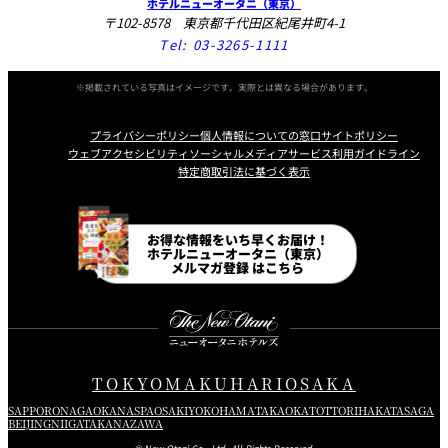
ホテルニューオータニ（東京）
〒102-8578 東京都千代田区紀尾井町4-1
Tel:
03-3265-1111
※掲載されている写真はイメージです。実際とは異なる場合があります。
プライバシーポリシー
個人情報についての窓口
サイトポリシー
ウェブアクセシビリティ
ソーシャルメディアサービス利用ガイドライン
特定商取引法に基づく表示
Instagram
Facebook
Line
Youtube
お得な情報をいち早くお届け！
ホテルニューオータニ（東京）
メルマガ登録 はこちら
TOKYO
MAKUHARI
OSAKA
SAPPORO
NAGAOKA
NASPA
OSAKI
YOKOHAMA
TAKAOKA
TOTTORI
HAKATA
SAGA
BEIJING
NIIGATA
KANAZAWA