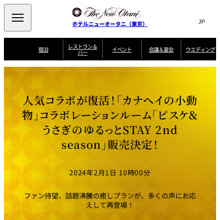
Search
言
サ
ホテルニューオータニ（東京）
語
イ
切
り
ト
JP
レストラン＆
(日本語)
宿泊
イベント
会議＆宴会
ウエディング
バー
替
内
EN
(English)
え
ご案内
メ
検
Select Language
▼
会
ニ
索
ュ
グゼクティブハ
ニューオータニ・
ウエディングスタ
議
ザ・メイン
宴会場一覧
スイートのご案内
プラン一覧
コンセ
MIC
ウス 禅
ガーデンタワー
イル
ー
窓
ご家族で楽し
＆
人気コラボが復活！「カナヘイの小動
ソムリエ
個室のご案内
む小個室
を
ウ
宴
を
開
ビュッフェ
エ
物」コラボレーションルーム「ピスケ＆
会
客室一覧
宿泊プラン一覧
サービスガイド
宴会ご予約・お問
ルームサービス
閉
開
披露宴
料理・ケ
デ
合せフォーム
うさぎのゆるっとSTAY 2nd
閉
ィ
VIEW & DINING
タワーレスト
ガーデンラウ
トレーダーヴ
ン
テルニューオー
宿泊者限定
season」販売決定！
THE SKY
ラン
ンジ
ィックス 東京
誕生日や記念日の
ニ サービスア
ディナ ーご優待
SUPER-
朝食のご案内
グ
お祝いに
ムービー
パートメント
のご案内
TOKYO WE
スイーツ
2024年2月1日 10時00分
ホテルへのアクセ
ス
パティスリー
ピエール・エ
SATSUKI
ルメ・パリ
ファン待望、話題沸騰の癒しプランが、多くの声にお応
西洋料理
えして再登場！