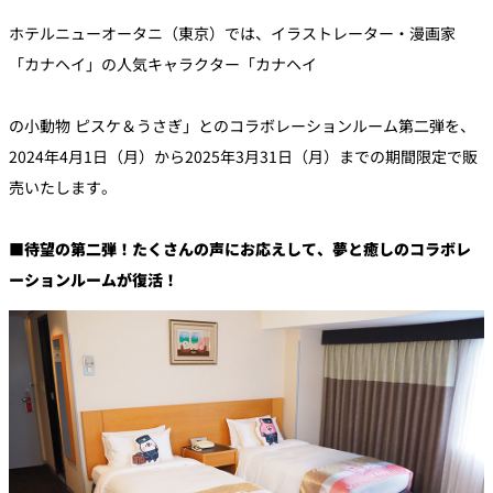
ホテルニューオータニ（東京）では、イラストレーター・漫画家
久兵衛（ザ・
久兵衛（ガー
つきじ鈴富＜
メイン）＜
デンタワー）
「カナヘイ」の人気キャラクター「カナヘイ
ふみぜん
SUZUTOMI＞
KYUBEY＞
＜KYUBEY＞
の小動物 ピスケ＆うさぎ」とのコラボレーションルーム第二弾を、
にいづ
カフェ・ラウンジ
2024年4月1日（月）から2025年3月31日（月）までの期間限定で販
売いたします。
ガーデンラウ
SATSUKI
トムCAT
ペシャワール
ンジ
■待望の第二弾！たくさんの声にお応えして、夢と癒しのコラボレ
ーションルームが復活！
プールサイド
TULLY'S
ダイニング
カフェ ラ ミル
ミルクホール
COFFEE
OUTRIGGER
バー
タワー・カフ
KATO'S DINING
バー カプリ
SKY BAR
ェ
& BAR
トレーダーヴ
ィックス 東京
RANSEN はな
ボートハウス