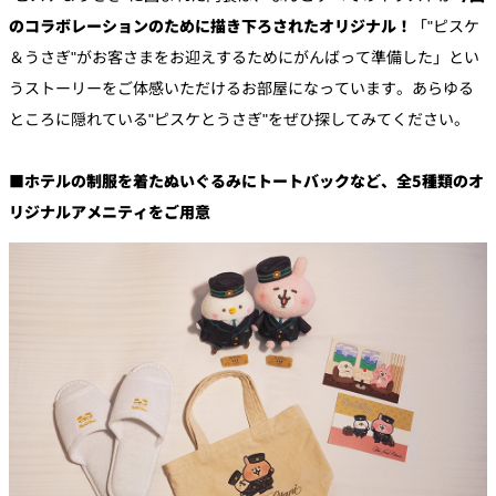
れ
バー
のコラボレーションのために描き下ろされたオリジナル！
「"ピスケ
ルームサービス
＆うさぎ"がお客さまをお迎えするためにがんばって準備した」とい
うストーリーをご体感いただけるお部屋になっています。あらゆる
ルームサービ
ス
ところに隠れている"ピスケとうさぎ"をぜひ探してみてください。
■ホテルの制服を着たぬいぐるみにトートバックなど、全5種類のオ
リジナルアメニティをご用意