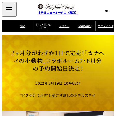
Search
言
サ
ホテルニューオータニ（東京）
語
イ
切
り
ト
JP
レストラン＆
(日本語)
宿泊
イベント
会議＆宴会
ウエディング
バー
替
内
EN
(English)
え
ご案内
メ
検
Select Language
▼
会
ニ
索
ュ
グゼクティブハ
ニューオータニ・
ウエディングスタ
議
ザ・メイン
宴会場一覧
スイートのご案内
プラン一覧
コンセ
MIC
ウス 禅
ガーデンタワー
イル
ー
窓
ご家族で楽し
＆
2ヶ月分がわずか1日で完売！「カナヘ
ソムリエ
個室のご案内
む小個室
を
ウ
宴
を
開
ビュッフェ
エ
イの小動物」コラボルーム7・8月分
会
客室一覧
宿泊プラン一覧
サービスガイド
宴会ご予約・お問
ルームサービス
閉
開
披露宴
料理・ケ
デ
合せフォーム
の予約開始日決定！
閉
ィ
VIEW & DINING
タワーレスト
ガーデンラウ
トレーダーヴ
ン
テルニューオー
宿泊者限定
THE SKY
ラン
ンジ
ィックス 東京
誕生日や記念日の
ニ サービスア
ディナ ーご優待
SUPER-
朝食のご案内
グ
お祝いに
ムービー
パートメント
のご案内
TOKYO WE
スイーツ
2022年5月19日 10時00分
ホテルへのアクセ
"ピスケとうさぎ"と過ごす癒しのホテルステイ
ス
パティスリー
ピエール・エ
SATSUKI
ルメ・パリ
西洋料理