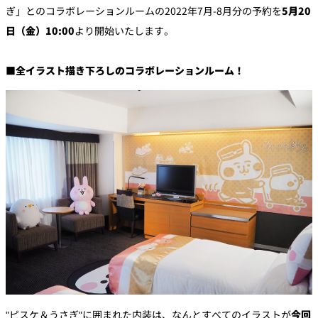
ぎ」とのコラボレーションルームの2022年7月-8月分の予約を
5月20
日（金）10:00
より開始いたします。
久兵衛（ザ・
久兵衛（ガー
つきじ鈴富＜
メイン）＜
デンタワー）
ふみぜん
SUZUTOMI＞
KYUBEY＞
＜KYUBEY＞
■全イラスト描き下ろしのコラボレーションルーム！
にいづ
カフェ・ラウンジ
ガーデンラウ
SATSUKI
トムCAT
ペシャワール
ンジ
プールサイド
TULLY'S
ダイニング
カフェ ラ ミル
ミルクホール
COFFEE
OUTRIGGER
バー
タワー・カフ
KATO'S DINING
バー カプリ
SKY BAR
ェ
& BAR
トレーダーヴ
ィックス 東京
RANSEN はな
"ピスケ＆うさぎ"に囲まれた内装は、なんとすべてのイラストが
今回
ボートハウス