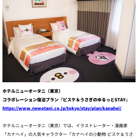
トゥールダル
トレーダーヴ
ベッラ・ヴィ
ガンシップ
ジャン 東京
ィックス 東京
スタ
オーバカナル
中国料理
大観苑＜
TAIKAN EN＞
鉄板焼/ステーキ
石心亭＜
清泉亭＜
リブルーム
もみじ亭
SEKISHIN-TEI＞
SEISEN-TEI＞
日本料理
ホテルニューオータニ（東京）
レス
コラボレーション宿泊プラン『ピスケ＆うさぎのゆるっとSTAY』
トラ
千羽鶴＜
KATO'S DINING
麺処
https://www.newotani.co.jp/tokyo/stay/plan/kanahei/
紀尾井 なだ万
SENBAZURU＞
& BAR
NAKAJIMA
ン＆
バー
なだ万本店 山
ホテルニューオータニ（東京）では、イラストレーター・漫画家
茶花荘＜
紀尾井町 藍泉
岡半＜
SAZANKA-SO
天婦羅 ほり川
「カナヘイ」の人気キャラクター「カナヘイの小動物 ピスケ＆うさ
＜RANSEN＞
OKAHAN＞
＞