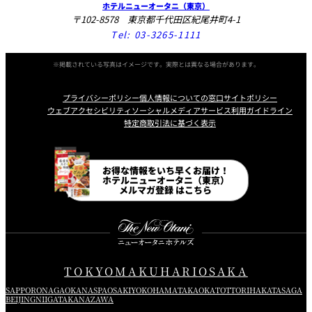
ホテルニューオータニ（東京）
〒102-8578 東京都千代田区紀尾井町4-1
Tel:
03-3265-1111
※掲載されている写真はイメージです。実際とは異なる場合があります。
プライバシーポリシー
個人情報についての窓口
サイトポリシー
ウェブアクセシビリティ
ソーシャルメディアサービス利用ガイドライン
特定商取引法に基づく表示
Instagram
Facebook
Line
Youtube
お得な情報をいち早くお届け！
ホテルニューオータニ（東京）
メルマガ登録 はこちら
TOKYO
MAKUHARI
OSAKA
SAPPORO
NAGAOKA
NASPA
OSAKI
YOKOHAMA
TAKAOKA
TOTTORI
HAKATA
SAGA
BEIJING
NIIGATA
KANAZAWA