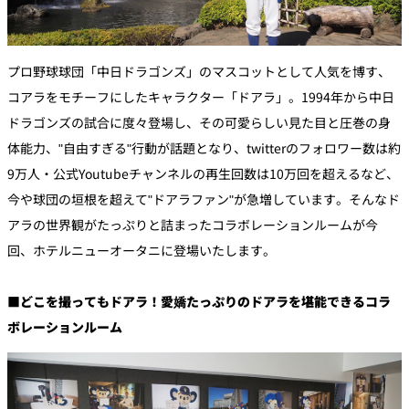
れ
バー
ルームサービス
プロ野球球団「中日ドラゴンズ」のマスコットとして人気を博す、
ルームサービ
ス
コアラをモチーフにしたキャラクター「ドアラ」。1994年から中日
ドラゴンズの試合に度々登場し、その可愛らしい見た目と圧巻の身
体能力、"自由すぎる"行動が話題となり、twitterのフォロワー数は約
9万人・公式Youtubeチャンネルの再生回数は10万回を超えるなど、
今や球団の垣根を超えて"ドアラファン"が急増しています。そんなド
アラの世界観がたっぷりと詰まったコラボレーションルームが今
回、ホテルニューオータニに登場いたします。
■どこを撮ってもドアラ！愛嬌たっぷりのドアラを堪能できるコラ
ボレーションルーム