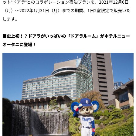
ット"ドアラ"とのコラボレーション宿泊プランを、2021年12月6日
（月）～2022年1月31日（月）までの期間、1日2室限定で販売いた
久兵衛（ザ・
久兵衛（ガー
つきじ鈴富＜
メイン）＜
デンタワー）
ふみぜん
します。
SUZUTOMI＞
KYUBEY＞
＜KYUBEY＞
にいづ
■史上初！？ドアラがいっぱいの「ドアラルーム」がホテルニュー
カフェ・ラウンジ
オータニに登場！
ガーデンラウ
SATSUKI
トムCAT
ペシャワール
ンジ
プールサイド
TULLY'S
ダイニング
カフェ ラ ミル
ミルクホール
COFFEE
OUTRIGGER
バー
タワー・カフ
KATO'S DINING
バー カプリ
SKY BAR
ェ
& BAR
トレーダーヴ
ィックス 東京
RANSEN はな
ボートハウス