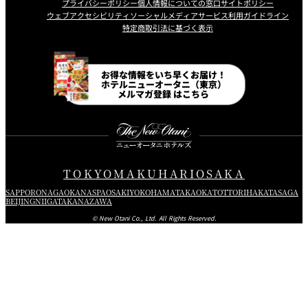
プライバシーポリシー
個人情報についての窓口
サイトポリシー
ウェブアクセシビリティ
ソーシャルメディアサービス利用ガイドライン
特定商取引法に基づく表示
Instagram
Facebook
Line
Youtube
お得な情報をいち早くお届け！
ホテルニューオータニ（東京）
メルマガ登録 はこちら
TOKYO
MAKUHARI
OSAKA
SAPPORO
NAGAOKA
NASPA
OSAKI
YOKOHAMA
TAKAOKA
TOTTORI
HAKATA
SAGA
BEIJING
NIIGATA
KANAZAWA
© New Otani Co., Ltd. All Rights Reserved.