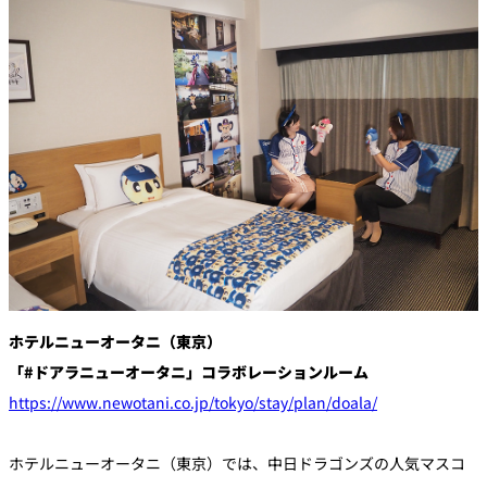
トゥールダル
トレーダーヴ
ベッラ・ヴィ
ガンシップ
ジャン 東京
ィックス 東京
スタ
オーバカナル
中国料理
大観苑＜
TAIKAN EN＞
鉄板焼/ステーキ
石心亭＜
清泉亭＜
リブルーム
もみじ亭
SEKISHIN-TEI＞
SEISEN-TEI＞
日本料理
ホテルニューオータニ（東京）
レス
トラ
「#ドアラニューオータニ」コラボレーションルーム
千羽鶴＜
KATO'S DINING
麺処
紀尾井 なだ万
SENBAZURU＞
& BAR
NAKAJIMA
ン＆
https://www.newotani.co.jp/tokyo/stay/plan/doala/
バー
なだ万本店 山
茶花荘＜
紀尾井町 藍泉
岡半＜
ホテルニューオータニ（東京）では、中日ドラゴンズの人気マスコ
SAZANKA-SO
天婦羅 ほり川
＜RANSEN＞
OKAHAN＞
＞