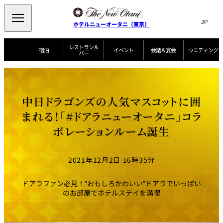
Search
言
サ
ホテルニューオータニ（東京）
語
イ
切
り
ト
JP
レストラン＆
(日本語)
宿泊
イベント
会議＆宴会
ウエディング
バー
替
内
EN
(English)
え
ご案内
メ
検
Select Language
▼
会
ニ
索
ュ
グゼクティブハ
ニューオータニ・
ウエディングスタ
議
ザ・メイン
宴会場一覧
スイートのご案内
プラン一覧
コンセ
MIC
ウス 禅
ガーデンタワー
イル
ー
窓
ご家族で楽し
＆
中日ドラゴンズの人気マスコットに囲
ソムリエ
個室のご案内
む小個室
を
ウ
宴
を
開
ビュッフェ
エ
まれる！「#ドアラニューオータニ」コラ
会
客室一覧
宿泊プラン一覧
サービスガイド
宴会ご予約・お問
ルームサービス
閉
開
披露宴
料理・ケ
デ
合せフォーム
ボレーションルーム誕生
閉
ィ
VIEW & DINING
タワーレスト
ガーデンラウ
トレーダーヴ
ン
テルニューオー
宿泊者限定
THE SKY
ラン
ンジ
ィックス 東京
誕生日や記念日の
ニ サービスア
ディナ ーご優待
SUPER-
朝食のご案内
グ
お祝いに
ムービー
パートメント
のご案内
TOKYO WE
スイーツ
2021年12月2日 16時35分
ホテルへのアクセ
ドアラファン必見！"おもしろかわいい"ドアラでいっぱい
ス
パティスリー
ピエール・エ
SATSUKI
ルメ・パリ
のお部屋でホテルステイを満喫
西洋料理