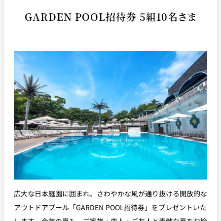
GARDEN POOL招待券 5組10名さま
久兵衛（ザ・
久兵衛（ガー
つきじ鈴富＜
メイン）＜
デンタワー）
ふみぜん
SUZUTOMI＞
KYUBEY＞
＜KYUBEY＞
にいづ
カフェ・ラウンジ
ガーデンラウ
SATSUKI
トムCAT
ペシャワール
ンジ
プールサイド
TULLY'S
ダイニング
カフェ ラ ミル
ミルクホール
COFFEE
OUTRIGGER
バー
タワー・カフ
KATO'S DINING
バー カプリ
SKY BAR
ェ
& BAR
広大な日本庭園に囲まれ、さわやかな風が通り抜ける開放的な
アウトドアプール「GARDEN POOL招待券」をプレゼントいた
トレーダーヴ
ィックス 東京
RANSEN はな
ボートハウス