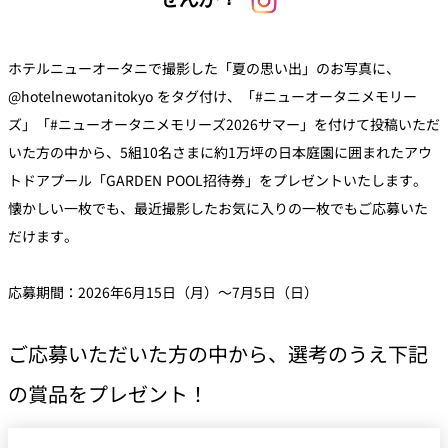
トゥールダル
トレーダーヴ
ベッラ・ヴィ
ガンシップ
ジャン 東京
ィックス 東京
スタ
ホテルニューオータニで撮影した「夏の思い出」のお写真に、
オーバカナル
@hotelnewotanitokyo をタグ付け、「#ニューオータニメモリー
中国料理
ズ」「#ニューオータニメモリーズ2026サマー」を付けて投稿いただ
いた方の中から、5組10名さまに約1万坪の日本庭園に囲まれたアウ
大観苑＜
TAIKAN EN＞
トドアプール「GARDEN POOL招待券」をプレゼントいたします。
鉄板焼/ステーキ
懐かしい一枚でも、最近撮影したお気に入りの一枚でもご応募いた
だけます。
石心亭＜
清泉亭＜
リブルーム
もみじ亭
SEKISHIN-TEI＞
SEISEN-TEI＞
日本料理
応募期間：2026年6月15日（月）～7月5日（日）
レス
トラ
千羽鶴＜
KATO'S DINING
麺処
ご応募いただいた方の中から、選考のうえ下記
紀尾井 なだ万
SENBAZURU＞
& BAR
NAKAJIMA
ン＆
バー
の賞品をプレゼント！
なだ万本店 山
茶花荘＜
紀尾井町 藍泉
岡半＜
SAZANKA-SO
天婦羅 ほり川
＜RANSEN＞
OKAHAN＞
＞