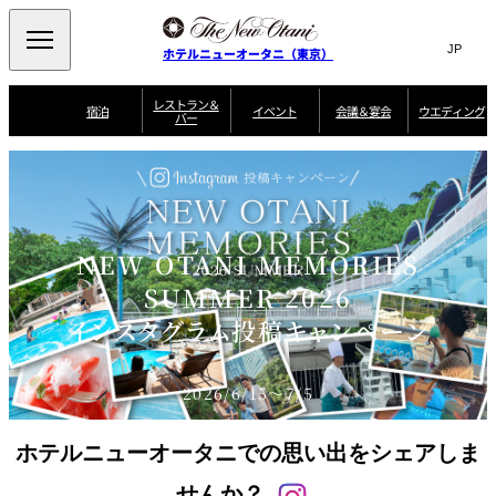
Search
言
サ
ホテルニューオータニ（東京）
語
イ
切
り
ト
JP
レストラン＆
(日本語)
宿泊
イベント
会議＆宴会
ウエディング
バー
替
内
EN
(English)
え
ご案内
メ
検
Select Language
▼
会
ニ
索
ュ
グゼクティブハ
ニューオータニ・
ウエディングスタ
議
ザ・メイン
宴会場一覧
スイートのご案内
プラン一覧
コンセ
MIC
ウス 禅
ガーデンタワー
イル
ー
窓
ご家族で楽し
＆
ソムリエ
個室のご案内
む小個室
を
ウ
宴
を
開
ビュッフェ
エ
会
NEW OTANI MEMORIES
客室一覧
宿泊プラン一覧
サービスガイド
宴会ご予約・お問
ルームサービス
閉
開
披露宴
料理・ケ
デ
合せフォーム
閉
SUMMER 2026
ィ
VIEW & DINING
タワーレスト
ガーデンラウ
トレーダーヴ
ン
テルニューオー
宿泊者限定
インスタグラム投稿キャンペーン
THE SKY
ラン
ンジ
ィックス 東京
誕生日や記念日の
ニ サービスア
ディナ ーご優待
SUPER-
朝食のご案内
グ
お祝いに
ムービー
パートメント
のご案内
TOKYO WE
スイーツ
2026/6/15～7/5
ホテルへのアクセ
ス
パティスリー
ピエール・エ
SATSUKI
ルメ・パリ
ホテルニューオータニでの思い出をシェアしま
西洋料理
せんか？