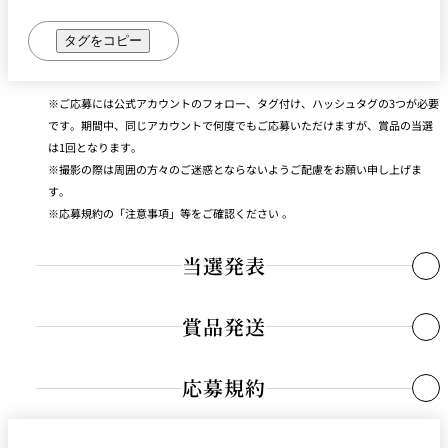
タグをコピー
ご応募には公式アカウントのフォロー、タグ付け、ハッシュタグの3つが必要
です。期間中、同じアカウントで何度でもご応募いただけますが、賞品の当選
は1回となります。
撮影の際は周囲の方々のご迷惑とならないようご配慮をお願い申し上げま
す。
応募規約の「注意事項」等をご確認ください 。
当選発表
賞品発送
応募締め切り後選考の上、2023年1月下旬に、ホテルニューオータニ
公式アカウント（
@hotelnewotanitokyo
）より、当選者の
Instagramへダイレクトメッセージにてご連絡いたします。また、ホ
応募規約
当選通知受信後、ご連絡先、商品お届け先等の必要事項を指定の方
テルウェブサイト上でも発表をさせていただきます。
法でご返信ください。指定の期限までにご返信がない場合は当選を
無効とさせていただきますのでご注意ください。