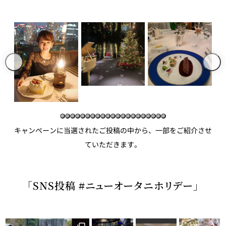
久兵衛（ザ・
久兵衛（ガー
つきじ鈴富＜
メイン）＜
デンタワー）
ふみぜん
SUZUTOMI＞
KYUBEY＞
＜KYUBEY＞
にいづ
カフェ・ラウンジ
ガーデンラウ
SATSUKI
トムCAT
ペシャワール
ンジ
キャンペーンに当選されたご投稿の中から、一部をご紹介させ
プールサイド
TULLY'S
ダイニング
カフェ ラ ミル
ミルクホール
COFFEE
OUTRIGGER
ていただきます。
バー
タワー・カフ
KATO'S DINING
「SNS投稿 #ニューオータニホリデー」
バー カプリ
SKY BAR
ェ
& BAR
トレーダーヴ
ィックス 東京
RANSEN はな
ボートハウス