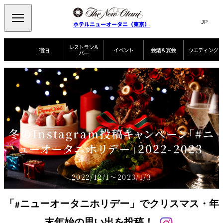
Search
言
サ
ホテルニューオータニ（東京）
語
イ
切
り
ト
JP
レストラン＆
(日本語)
宿泊
イベント
会議＆宴会
ウエディング
バー
替
内
EN
(English)
え
ご案内
メ
検
Select Language
▼
会
ニ
索
ュ
グゼクティブハ
ニューオータニ・
ウエディングスタ
議
ザ・メイン
宴会場一覧
スイートのご案内
プラン一覧
コンセ
MIC
ウス 禅
ガーデンタワー
イル
ー
窓
ご家族で楽し
＆
ソムリエ
個室のご案内
む小個室
を
ウ
宴
を
開
ビュッフェ
エ
会
客室一覧
宿泊プラン一覧
サービスガイド
宴会ご予約・お問
ルームサービス
閉
開
披露宴
料理・ケ
デ
合せフォーム
閉
冬のInstagram投稿キャンペーン「#ニ
ィ
VIEW & DINING
タワーレスト
ガーデンラウ
トレーダーヴ
ン
テルニューオー
宿泊者限定
ューオータニホリデー」2022-2023
THE SKY
ラン
ンジ
ィックス 東京
誕生日や記念日の
ニ サービスア
ディナ ーご優待
SUPER-
朝食のご案内
グ
お祝いに
ムービー
パートメント
のご案内
TOKYO WE
スイーツ
2022/12/1～2023/1/3
ホテルへのアクセ
ス
パティスリー
ピエール・エ
SATSUKI
ルメ・パリ
「#ニューオータニホリデー」でクリスマス・年
西洋料理
末年始の思い出を投稿！