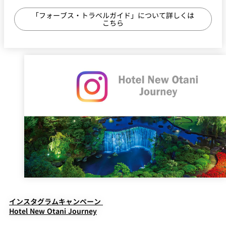
本キャンペーンの参加にはホテルニューオータニ公式
「フォーブス・トラベルガイド」について詳しくは
Instagramアカウント「
@hotelnewotanitokyo
」をフォロー
こちら
してご応募ください。フォローをはずされた場合、抽選の対象
外となりますのでご注意ください。
アカウント非公開、@hotelnewotanitokyoのタグ付けとハッ
シュタグ「#ニューオータニホリデー」がついていない投稿
は、応募対象外となります。
応募される方ご本人が撮影したホテルニューオータニでのクリ
スマスや年末年始の思い出の写真が対象です。
キャンペーン期間中、何回でもご応募いただけますが、各応募
期間の当選はお1人様1回となります。（ホテル関係者からの
応募は無効とさせていただきます）
同じ写真の複数投稿によるご応募は無効とさせていただきま
す。
複数アカウントからの応募が判明した場合、当選を無効とさせ
インスタグラムキャンペーン
Hotel New Otani Journey
ていただく場合がございます。