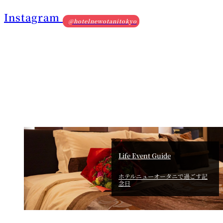
Instagram
■当選に関して■
@hotelnewotanitokyo
Instagramのダイレクトメッセージにご返信いただけない、住
所が不明確、転居等による住所変更などの理由で賞品がお届け
できない場合は、当選を無効とさせていただきます。
当選連絡に返信いただいた後、電話等による本人確認をさせて
いただく場合がございます。
応募いただいたSNSアカウントを削除または非公開とされた場
合は当選の対象外となりますのでご注意ください。
賞品の換金、当選した権利の譲渡、オークション出品等での転
Life Event Guide
売および他の賞品との交換はできません。
記入内容に不備、誤り、虚偽等があった場合、応募・当選を無
ホテルニューオータニで過ごす記
念日
効とさせていただく場合がございます。
当選発表は当選された方のみにご連絡いたします。また、当選
に関するお問い合わせはお受けいたしませんのでご了承くださ