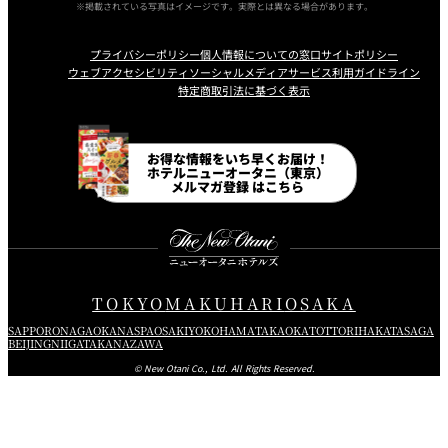
投稿写真内で確認できる対象物によって肖像権等の第三者の権
※掲載されている写真はイメージです。実際とは異なる場合があります。
利侵害があった場合、当社は一切責任を負いません。万一、第
プライバシーポリシー
個人情報についての窓口
サイトポリシー
三者と紛争等が生じた場合は、すべて応募された方の責任で解
ウェブアクセシビリティ
ソーシャルメディアサービス利用ガイドライン
決いただきます。
特定商取引法に基づく表示
本キャンペーンへのご参加は、応募された方自らの判断と責任
Instagram
Facebook
Line
Youtube
において行うものとし、応募された方に何らかの損害が生じた
お得な情報をいち早くお届け！
ホテルニューオータニ（東京）
場合、当社の故意または重過失に起因するものを除きその責任
メルマガ登録 はこちら
を一切負いません。
本キャンペーンへの参加は無料ですが、応募の際の接続料や通
信料は応募された方の負担となります。
当社は、本キャンペーンの一部または全てを事前に通知するこ
TOKYO
MAKUHARI
OSAKA
となく変更、中止、終了することができるものとし、それらに
SAPPORO
NAGAOKA
NASPA
OSAKI
YOKOHAMA
TAKAOKA
TOTTORI
HAKATA
SAGA
起因して生じた損害についてはその責任を一切負いません。
BEIJING
NIIGATA
KANAZAWA
本キャンペーンはInstagramが支援、承認、運営、関与するも
© New Otani Co., Ltd. All Rights Reserved.
のではありません。
スマートフォン（高機能携帯電話）の設定やInstagramの使い