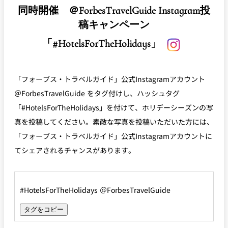
Instagram投稿キャンペーン「#ニューオータニ
ご応募いただいたSNSアカウントを削除または非公開とされた場合は応募・
同時開催 ＠ForbesTravelGuide Instagram投
ホリデー」応募規約
当選の対象外となります。
発送時期は、2023年1月下旬頃を予定しておりますが、都合により、賞品内
稿キャンペーン
当選した権利の譲渡、また、換金および他の賞品との交換はできません。
容、発送スケジュール等が変更になる場合もございます。予めご了承くださ
記入内容に不備、誤り、虚偽等があった場合、応募・当選を無効とさせてい
「#HotelsForTheHolidays」
い。
ただく場合がございます。
配送日時・配送方法・配送業者ならびに賞品の有効期限の指定はできませ
当選発表は当選者の方のみにご連絡いたします。また、当選に関するお問い
ん。
株式会社ニュー・オータニ（以下、「当社」といいます）が実施す
合わせはお受けいたしませんのでご了承ください。
「フォーブス・トラベルガイド」公式Instagramアカウント
るInstagram投稿キャンペーン「#ニューオータニホリデー」（以
＠ForbesTravelGuide をタグ付けし、ハッシュタグ
下、「本キャンペーン」といいます）の応募にあたっては、以下の
「#HotelsForTheHolidays」を付けて、ホリデーシーズンの写
規約内容（以下、「本規約」といいます）を確認いただき、同意い
真を投稿してください。素敵な写真を投稿いただいた方には、
ただいた上で応募ください。なお、お客様が本キャンペーンに応募
「フォーブス・トラベルガイド」公式Instagramアカウントに
された時点で本規約に同意したものとみなします。
てシェアされるチャンスがあります。
■応募に関して■
#HotelsForTheHolidays ＠ForbesTravelGuide
タグをコピー
日本国在住者（登録住所が日本国内）の方に限ります。