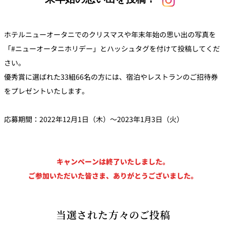
トゥールダル
トレーダーヴ
ベッラ・ヴィ
ガンシップ
ジャン 東京
ィックス 東京
スタ
ホテルニューオータニでのクリスマスや年末年始の思い出の写真を
オーバカナル
「#ニューオータニホリデー」とハッシュタグを付けて投稿してくだ
中国料理
さい。
優秀賞に選ばれた33組66名の方には、宿泊やレストランのご招待券
大観苑＜
TAIKAN EN＞
をプレゼントいたします。
鉄板焼/ステーキ
応募期間：2022年12月1日（木）～2023年1月3日（火）
石心亭＜
清泉亭＜
リブルーム
もみじ亭
SEKISHIN-TEI＞
SEISEN-TEI＞
日本料理
レス
キャンペーンは終了いたしました。
トラ
千羽鶴＜
KATO'S DINING
麺処
ご参加いただいた皆さま、ありがとうございました。
紀尾井 なだ万
SENBAZURU＞
& BAR
NAKAJIMA
ン＆
バー
なだ万本店 山
茶花荘＜
当選された方々のご投稿
紀尾井町 藍泉
岡半＜
SAZANKA-SO
天婦羅 ほり川
＜RANSEN＞
OKAHAN＞
＞