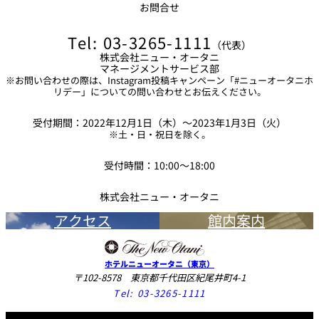
お問合せ
い。
諸般の事情で賞品の内容等が変更となる場合がございます。
Tel: 03-3265-1111
（代表）
株式会社ニュー・オータニ
マネージメントサービス部
■注意事項■
※お問い合わせの際は、Instagram投稿キャンペーン「#ニューオータニホ
リデー」についての問い合わせとお伝えください。
当社は、本キャンペーンへの応募に際し、以下の注意事項を掲げま
受付期間：2022年12月1日（木）～2023年1月3日（火）
す。
※土・日・祝日を除く。
投稿はInstagramでのみ受け付けており、ご参加にはご自身の
受付時間：10:00～18:00
Instagramアカウントが必要です。
株式会社ニュー・オータニ
18歳未満の方は保護者の同意を得た上で応募してください。
アクセス
館内案内
撮影の際は周囲の方の迷惑、プライバシーあるいは肖像権など
のトラブルとならないよう配慮してください。
指定のハッシュタグをつけて投稿した時点で肖像権や著作権、
ホテルニューオータニ（東京）
〒102-8578 東京都千代田区紀尾井町4-1
その他一切の関連する権利（以下、肖像権等）に対する了承が
Tel:
03-3265-1111
とれているものとみなします。