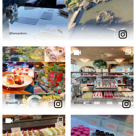
久兵衛（ザ・
久兵衛（ガー
つきじ鈴富＜
メイン）＜
デンタワー）
ふみぜん
SUZUTOMI＞
KYUBEY＞
＜KYUBEY＞
にいづ
カフェ・ラウンジ
ガーデンラウ
SATSUKI
トムCAT
ペシャワール
ンジ
プールサイド
TULLY'S
ダイニング
カフェ ラ ミル
ミルクホール
COFFEE
OUTRIGGER
バー
タワー・カフ
KATO'S DINING
バー カプリ
SKY BAR
ェ
& BAR
トレーダーヴ
ィックス 東京
RANSEN はな
ボートハウス