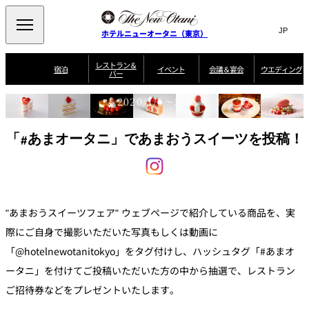
Search
言
サ
ホテルニューオータニ（東京）
あまおうスイーツフェアInstagramキャン
語
イ
切
ペーン2020
り
ト
JP
レストラン＆
(日本語)
宿泊
イベント
会議＆宴会
ウエディング
バー
替
内
EN
(English)
え
ご案内
メ
検
2020/1/6～5/6
Select Language
▼
会
ニ
索
ュ
グゼクティブハ
ニューオータニ・
ウエディングスタ
議
ザ・メイン
宴会場一覧
スイートのご案内
プラン一覧
コンセ
MIC
ウス 禅
ガーデンタワー
イル
ー
窓
ご家族で楽し
＆
「#あまオータニ」であまおうスイーツを投稿！
ソムリエ
個室のご案内
む小個室
を
ウ
宴
を
開
ビュッフェ
エ
会
客室一覧
宿泊プラン一覧
サービスガイド
宴会ご予約・お問
ルームサービス
閉
開
披露宴
料理・ケ
デ
合せフォーム
閉
ィ
VIEW & DINING
タワーレスト
ガーデンラウ
トレーダーヴ
ン
テルニューオー
宿泊者限定
THE SKY
ラン
ンジ
ィックス 東京
誕生日や記念日の
ニ サービスア
ディナ ーご優待
SUPER-
朝食のご案内
グ
お祝いに
ムービー
"あまおうスイーツフェア" ウェブページで紹介している商品を、実
パートメント
のご案内
TOKYO WE
スイーツ
際にご自身で撮影いただいた写真もしくは動画に
ホテルへのアクセ
「@hotelnewotanitokyo」をタグ付けし、ハッシュタグ「#あまオ
ス
パティスリー
ピエール・エ
SATSUKI
ルメ・パリ
ータニ」を付けてご投稿いただいた方の中から抽選で、レストラン
西洋料理
ご招待券などをプレゼントいたします。