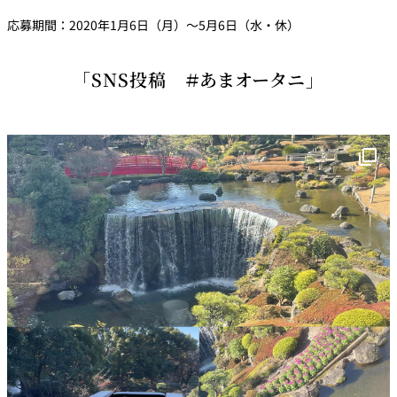
トゥールダル
トレーダーヴ
ベッラ・ヴィ
ガンシップ
応募期間：2020年1月6日（月）～5月6日（水・休）
ジャン 東京
ィックス 東京
スタ
オーバカナル
「SNS投稿 ＃あまオータニ」
中国料理
大観苑＜
TAIKAN EN＞
鉄板焼/ステーキ
石心亭＜
清泉亭＜
リブルーム
もみじ亭
SEKISHIN-TEI＞
SEISEN-TEI＞
日本料理
レス
トラ
千羽鶴＜
KATO'S DINING
麺処
紀尾井 なだ万
SENBAZURU＞
& BAR
NAKAJIMA
ン＆
バー
なだ万本店 山
茶花荘＜
紀尾井町 藍泉
岡半＜
SAZANKA-SO
天婦羅 ほり川
＜RANSEN＞
OKAHAN＞
＞