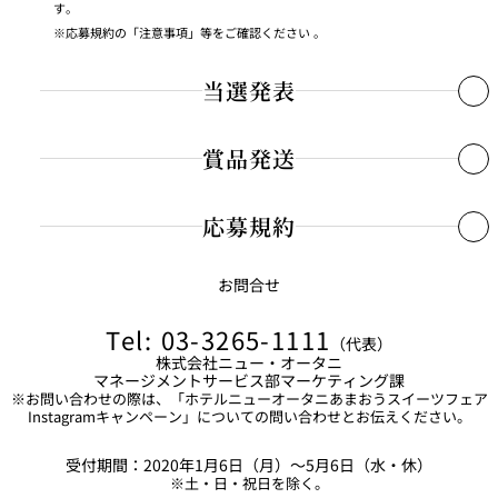
す。
応募規約の「注意事項」等をご確認ください 。
当選発表
賞品発送
応募締め切り後抽選の上、2020年6月中旬に、ホテルニューオータニ
公式アカウント（
@hotelnewotanitokyo
）より、当選者の
Instagramへダイレクトメッセージにてご連絡いたします。
応募規約
当選通知受信後、ご連絡先、商品お届け先等の必要事項を指定の方
法でご返信ください。指定の期限までにご返信がない場合は当選を
ご応募いただいたSNSアカウントを削除または非公開とされた場合は応募・
お問合せ
無効とさせていただきますのでご注意ください。
「ホテルニューオータニあまおうスイーツフェ
当選の対象外となります。
当選した権利の譲渡、また、換金および他の賞品との交換はできません。
ア
Instagram
キャンペーン」応募規約
Tel: 03-3265-1111
発送時期は、2020年6月上旬頃を予定しておりますが、都合により、賞品内
（代表）
記入内容に不備、誤り、虚偽等があった場合、応募・当選を無効とさせてい
株式会社ニュー・オータニ
容、発送スケジュール等が変更になる場合もございます。予めご了承くださ
ただく場合がございます。
マネージメントサービス部マーケティング課
い。
当選発表は当選者の方のみにご連絡いたします。また、当選に関するお問い
※お問い合わせの際は、「ホテルニューオータニあまおうスイーツフェア
配送日時・配送方法・配送業者ならびに賞品の有効期限の指定はできませ
Instagramキャンペーン」についての問い合わせとお伝えください。
合わせはお受けいたしませんのでご了承ください。
ん。
株式会社ニュー・オータニ（以下、「当社」といいます）が実施す
受付期間：2020年1月6日（月）～5月6日（水・休）
る「ホテルニューオータニあまおうスイーツフェアInstagramキャン
※土・日・祝日を除く。