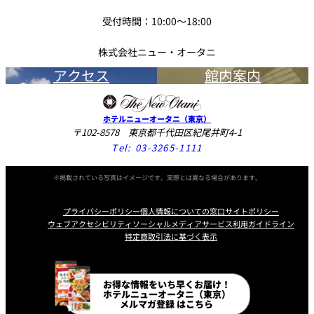
ペーン」（以下、「本キャンペーン」といいます）の応募にあたっ
受付時間：10:00～18:00
ては、以下の規約内容（以下、「本規約」といいます）を確認いた
だき、同意いただいた上で応募ください。なお、お客様が本キャン
株式会社ニュー・オータニ
ペーンに応募された時点で本規約に同意したものとみなします。
アクセス
館内案内
ホテルニューオータニ（東京）
■応募に関して■
〒102-8578 東京都千代田区紀尾井町4-1
Tel:
03-3265-1111
日本国在住者（登録住所が日本国内）の方に限ります。
※掲載されている写真はイメージです。実際とは異なる場合があります。
本キャンペーンの参加にはホテルニューオータニ公式
Instagramアカウント「
@hotelnewotanitokyo
」をフォロー
プライバシーポリシー
個人情報についての窓口
サイトポリシー
ウェブアクセシビリティ
ソーシャルメディアサービス利用ガイドライン
してご応募ください。フォローをはずされた場合、抽選の対象
特定商取引法に基づく表示
外となりますのでご注意ください。
アカウント非公開、@hotelnewotanitokyoのタグ付けとハッ
Instagram
Facebook
Line
Youtube
お得な情報をいち早くお届け！
シュタグ「#あまオータニ」がついていない投稿は、応募対象
ホテルニューオータニ（東京）
メルマガ登録 はこちら
外となります。