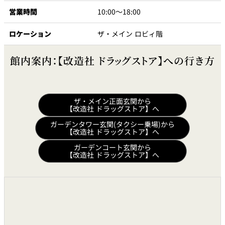
トゥールダル
トレーダーヴ
ベッラ・ヴィ
営業時間
10:00～18:00
ガンシップ
ジャン 東京
ィックス 東京
スタ
ロケーション
ザ・メイン ロビィ階
オーバカナル
中国料理
館内案内：【改造社 ドラッグストア】への行き方
大観苑＜
TAIKAN EN＞
鉄板焼/ステーキ
ザ・メイン正面玄関から
【改造社 ドラッグストア】へ
ガーデンタワー玄関(タクシー乗場)から
石心亭＜
清泉亭＜
リブルーム
もみじ亭
【改造社 ドラッグストア】へ
SEKISHIN-TEI＞
SEISEN-TEI＞
日本料理
ガーデンコート玄関から
【改造社 ドラッグストア】へ
レス
トラ
千羽鶴＜
KATO'S DINING
麺処
紀尾井 なだ万
SENBAZURU＞
& BAR
NAKAJIMA
ン＆
バー
なだ万本店 山
茶花荘＜
紀尾井町 藍泉
岡半＜
SAZANKA-SO
天婦羅 ほり川
＜RANSEN＞
OKAHAN＞
＞