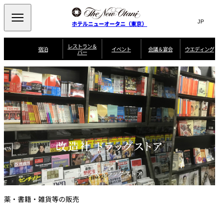
Search
言
サ
ホテルニューオータニ（東京）
語
イ
切
り
ト
JP
レストラン＆
(日本語)
宿泊
イベント
会議＆宴会
ウエディング
バー
替
内
EN
(English)
え
ご案内
メ
検
Select Language
▼
会
ニ
索
ュ
グゼクティブハ
ニューオータニ・
ウエディングスタ
議
ザ・メイン
宴会場一覧
スイートのご案内
プラン一覧
コンセ
MIC
ウス 禅
ガーデンタワー
イル
ー
窓
ご家族で楽し
＆
ソムリエ
個室のご案内
む小個室
を
ウ
宴
を
開
ビュッフェ
エ
会
客室一覧
宿泊プラン一覧
サービスガイド
宴会ご予約・お問
ルームサービス
閉
開
披露宴
料理・ケ
デ
合せフォーム
閉
ィ
VIEW & DINING
タワーレスト
ガーデンラウ
トレーダーヴ
ン
テルニューオー
宿泊者限定
改造社 ドラッグストア
THE SKY
ラン
ンジ
ィックス 東京
誕生日や記念日の
ニ サービスア
ディナ ーご優待
SUPER-
朝食のご案内
グ
お祝いに
ムービー
パートメント
のご案内
TOKYO WE
スイーツ
ブック＆ドラッグストア
ホテルへのアクセ
ス
パティスリー
ピエール・エ
SATSUKI
ルメ・パリ
薬・書籍・雑貨等の販売
西洋料理