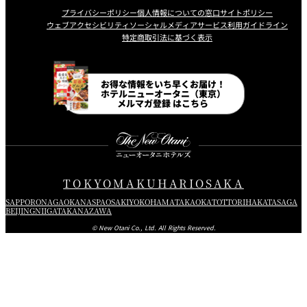
プライバシーポリシー
個人情報についての窓口
サイトポリシー
ウェブアクセシビリティ
ソーシャルメディアサービス利用ガイドライン
特定商取引法に基づく表示
Instagram
Facebook
Line
Youtube
お得な情報をいち早くお届け！
ホテルニューオータニ（東京）
メルマガ登録 はこちら
TOKYO
MAKUHARI
OSAKA
SAPPORO
NAGAOKA
NASPA
OSAKI
YOKOHAMA
TAKAOKA
TOTTORI
HAKATA
SAGA
BEIJING
NIIGATA
KANAZAWA
© New Otani Co., Ltd. All Rights Reserved.