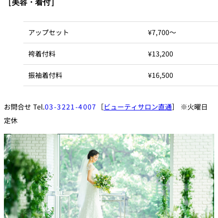
［美容・着付］
アップセット
¥7,700〜
袴着付料
¥13,200
振袖着付料
¥16,500
お問合せ Tel.
03-3221-4007
［
ビューティサロン直通
］ ※火曜日
定休