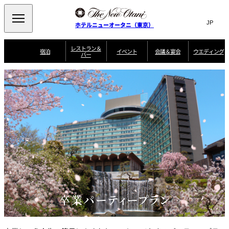
Search
言
サ
ホテルニューオータニ（東京）
語
イ
切
り
ト
JP
レストラン＆
(日本語)
宿泊
イベント
会議＆宴会
ウエディング
バー
替
内
EN
(English)
え
ご案内
メ
検
Select Language
▼
会
ニ
索
ュ
グゼクティブハ
ニューオータニ・
ウエディングスタ
議
ザ・メイン
宴会場一覧
スイートのご案内
プラン一覧
コンセ
MIC
ウス 禅
ガーデンタワー
イル
ー
窓
ご家族で楽し
＆
ソムリエ
個室のご案内
む小個室
を
ウ
宴
を
開
ビュッフェ
エ
会
客室一覧
宿泊プラン一覧
サービスガイド
宴会ご予約・お問
ルームサービス
閉
開
披露宴
料理・ケ
デ
合せフォーム
閉
ィ
VIEW & DINING
タワーレスト
ガーデンラウ
トレーダーヴ
ン
テルニューオー
宿泊者限定
THE SKY
ラン
ンジ
ィックス 東京
誕生日や記念日の
ニ サービスア
ディナ ーご優待
SUPER-
朝食のご案内
グ
お祝いに
ムービー
パートメント
のご案内
TOKYO WE
スイーツ
ホテルへのアクセ
ス
パティスリー
ピエール・エ
卒業パーティープラン
SATSUKI
ルメ・パリ
西洋料理