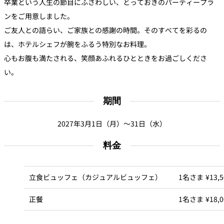
卒業という人生の節目にふさわしい、とっておきのパーティープラ
トゥールダル
トレーダーヴ
ベッラ・ヴィ
ガンシップ
ジャン 東京
ィックス 東京
スタ
ンをご用意しました。
ご友人との語らい、ご家族との感謝の時間。そのすべてを彩るの
オーバカナル
は、ホテルシェフが腕をふるう特別なお料理。
中国料理
心もお腹も満たされる、笑顔あふれるひとときをお過ごしくださ
い。
大観苑＜
TAIKAN EN＞
鉄板焼/ステーキ
期間
2027年3月1日（月）～31日（水）
石心亭＜
清泉亭＜
リブルーム
もみじ亭
SEKISHIN-TEI＞
SEISEN-TEI＞
日本料理
料金
レス
トラ
千羽鶴＜
KATO'S DINING
麺処
紀尾井 なだ万
立食ビュッフェ（カジュアルビュッフェ）
1名さま ¥13,5
SENBAZURU＞
& BAR
NAKAJIMA
ン＆
バー
正餐
1名さま ¥18,0
なだ万本店 山
茶花荘＜
紀尾井町 藍泉
岡半＜
SAZANKA-SO
天婦羅 ほり川
＜RANSEN＞
OKAHAN＞
＞