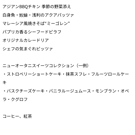
れ
バー
アジアンBBQチキン 季節の野菜添え
ルームサービス
白身魚・鮟鱇・浅利のアクアパッツァ
マレーシア風焼きそば“ミーゴレン”
ルームサービ
ス
パプリカ香るシーフードピラフ
オリジナルカレードリア
シェフの気まぐれピッツァ
ニューオータニスイーツコレクション（一例）
・ストロベリーショートケーキ・抹茶スフレ・フルーツロールケー
キ
・バスクチーズケーキ・バニラルージュムース・モンブラン・オペ
ラ・クグロフ
コーヒー、紅茶