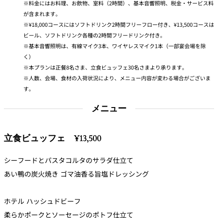
料金にはお料理、お飲物、室料（2時間）、基本音響照明、税金・サービス料
が含まれます。
久兵衛（ザ・
久兵衛（ガー
¥18,000コースにはソフトドリンク2時間フリーフロー付き、¥13,500コースは
つきじ鈴富＜
メイン）＜
デンタワー）
ふみぜん
SUZUTOMI＞
KYUBEY＞
＜KYUBEY＞
ビール、ソフトドリンク各種の2時間フリードリンク付き。
基本音響照明は、有線マイク3本、ワイヤレスマイク1本（一部宴会場を除
にいづ
く）
本プランは正餐8名さま、立食ビュッフェ30名さまより承ります。
カフェ・ラウンジ
人数、会場、食材の入荷状況により、メニュー内容が変わる場合がございま
す。
ガーデンラウ
SATSUKI
トムCAT
ペシャワール
ンジ
メニュー
プールサイド
TULLY'S
ダイニング
カフェ ラ ミル
ミルクホール
COFFEE
OUTRIGGER
立食ビュッフェ ¥13,500
バー
シーフードとパスタコルタのサラダ仕立て
あい鴨の炭火焼き ゴマ油香る旨塩ドレッシング
タワー・カフ
KATO'S DINING
バー カプリ
SKY BAR
ェ
& BAR
ホテル ハッシュドビーフ
トレーダーヴ
ィックス 東京
柔らかポークとソーセージのポトフ仕立て
RANSEN はな
ボートハウス