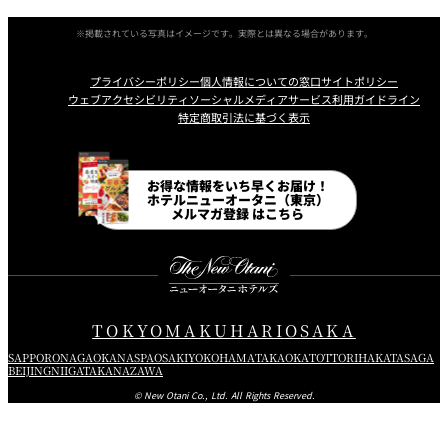
※掲載されている写真はイメージです。実際とは異なる場合があります。
プライバシーポリシー
個人情報についての窓口
サイトポリシー
ウェブアクセシビリティ
ソーシャルメディアサービス利用ガイドライン
特定商取引法に基づく表示
Instagram
Facebook
Line
Youtube
お得な情報をいち早くお届け！
ホテルニューオータニ（東京）
メルマガ登録 はこちら
TOKYO
MAKUHARI
OSAKA
SAPPORO
NAGAOKA
NASPA
OSAKI
YOKOHAMA
TAKAOKA
TOTTORI
HAKATA
SAGA
BEIJING
NIIGATA
KANAZAWA
© New Otani Co., Ltd. All Rights Reserved.