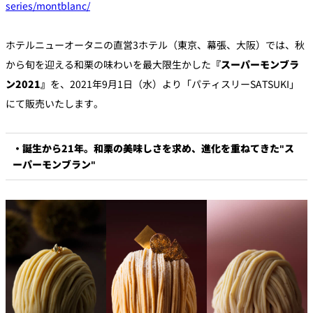
series/montblanc/
個室のあるレ
ホテルニューオータニの直営3ホテル（東京、幕張、大阪）では、秋
River Terrace
ストラン
から旬を迎える和栗の味わいを最大限生かした
『スーパーモンブラ
ご案内
ン2021』
を、2021年9月1日（水）より「パティスリーSATSUKI」
レストランキ
ャンセルポリ
メールマガジ
にて販売いたします。
シー及びキャ
ン"Letter
ッシュレス決
OTANI"ご登録
済のご案内
フォーム
・誕生から21年。和栗の美味しさを求め、進化を重ねてきた"ス
ーパーモンブラン"