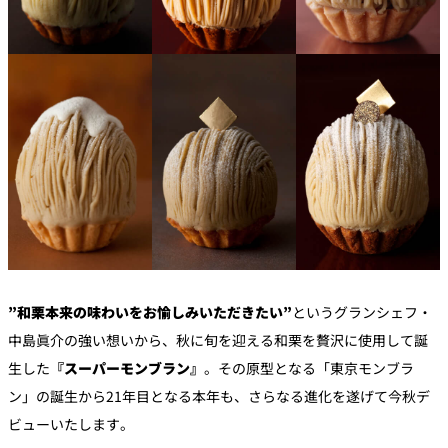
”和栗本来の味わいをお愉しみいただきたい”
というグランシェフ・
中島眞介の強い想いから、秋に旬を迎える和栗を贅沢に使用して誕
生した
『スーパーモンブラン』
。その原型となる「東京モンブラ
ン」の誕生から21年目となる本年も、さらなる進化を遂げて今秋デ
ビューいたします。