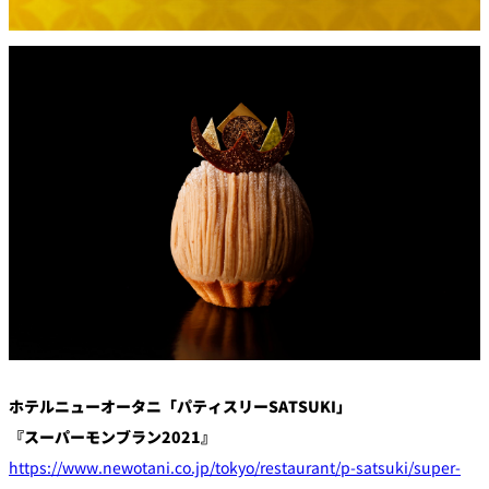
創作料理
ホテルへのアクセ
合
請
ス
せ
求
味寛
カフェ・ラウンジ
レス
SATSUKI
LOUNGE
トラ
ン＆
スイーツ
バー
パティスリー
SATSUKI
バー
フォーシーズ
キャッスル
ンズ
ルームサービス
ホテルニューオータニ「パティスリーSATSUKI」
『スーパーモンブラン2021』
ルームサービ
ス
https://www.newotani.co.jp/tokyo/restaurant/p-satsuki/super-
個室