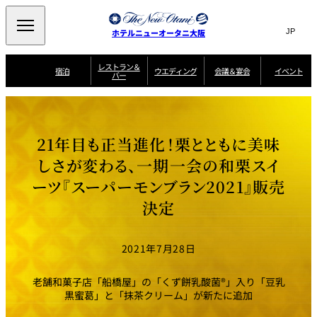
Search
言
サ
ホテルニューオータニ大阪
語
イ
切
り
ト
JP
レストラン＆
(日本語)
宿泊
ウエディング
会議＆宴会
イベント
バー
替
内
EN
(English)
え
西洋料理
メ
検
中文(简)
(中文(简))
宿
サ
ウ
ニ
泊
ー
エ
索
한국어
(한국어)
宴
プ
ュ
プ
ビ
デ
会
ラ
ラ
ス
ィ
ー
窓
SAKURA
SATSUKI
スイート・エグゼ
場
ン
Select Language
▼
21年目も正当進化！栗とともに美味
ン
ガ
ン
を
クティブフロアの
一
一
一
イ
グ
を
日本料理
特典
覧
覧
開
お料理
覧
ド
ス
しさが変わる、一期一会の和栗スイ
ニューオータニウ
タ
閉
開
新着情報
エディングの魅力
会
イ
ル
ーツ『スーパーモンブラン2021』販売
ウ
ル
議
閉
ー
宴
麺処
ム
会
エ
けやき
季処 一心
乾山
＆
NAKAJIMA
サ
ご
決定
デ
宴
ー
予
挙式
披露宴
料理・ケーキ
朝食のご案内
ビ
約
ィ
会
ス
・
花外楼 大坂城
ン
お
叙々苑 游玄亭
藤尾
店
問
2021年7月28日
グ
ム
来
ドレスブランド
合
ー
館
中国料理
「ituwa（いつ
せ
ビ
予
わ）」
フ
ー
約
美食ウエディング
期間限定POP UP
ォ
老舗和菓子店「船橋屋」の「くず餅乳酸菌®」入り「豆乳
ストア オープン
ー
黒蜜葛」と「抹茶クリーム」が新たに追加
ム
大観苑
お
資
問
料