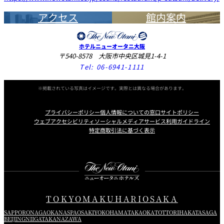
アクセス
館内案内
ホテルニューオータニ大阪
〒540-8578 大阪市中央区城見1-4-1
Tel:
06-6941-1111
※掲載されている写真はイメージです。実際とは異なる場合があります。
プライバシーポリシー
個人情報についての窓口
サイトポリシー
ウェブアクセシビリティ
ソーシャルメディアサービス利用ガイドライン
特定商取引法に基づく表示
Instagram
Facebook
X
TOKYO
MAKUHARI
OSAKA
SAPPORO
NAGAOKA
NASPA
OSAKI
YOKOHAMA
TAKAOKA
TOTTORI
HAKATA
SAGA
BEIJING
NIIGATA
KANAZAWA