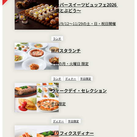
スーパースイーツビュッフェ2026
～栗とぶどう～
2026/9/12～11/29の土・日・祝日開催
ランチ
Wパスタランチ
平日の月・火曜日 限定
ランチ
ディナー
平日限定
ウィークデイ・セレクション
平日限定
ディナー
平日限定
プリフィクスディナー