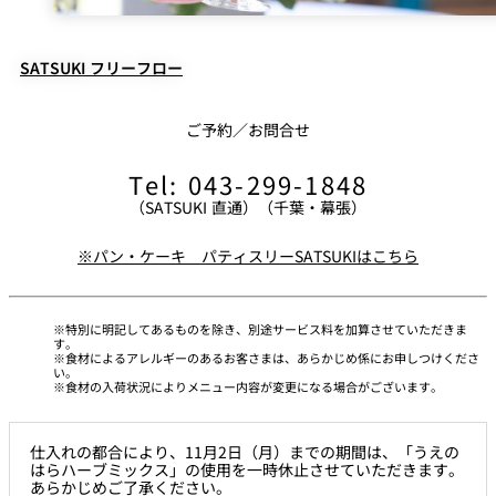
チキンライス
お席のみのご予約の場合、ランチ・ディナー共にコース最低料金の
スパゲッティミートソース
ご予約人数分を申し受けます。
フライドポテト
SATSUKI フリーフロー
人数変更（減員）も上記日程に準じて差額分を申し受けます。
ポークソーセージ
台風、地震、公共交通機関の大規模運休など、当店がやむを得ない
温野菜
ご予約／お問合せ
と判断した場合にはキャンセル料を免除いたします。
--------------------------------------
Tel: 043-299-1848
（SATSUKI 直通）（千葉・幕張）
バニラアイスクリーム
※パン・ケーキ パティスリーSATSUKIはこちら
特別に明記してあるものを除き、別途サービス料を加算させていただきま
す。
食材によるアレルギーのあるお客さまは、あらかじめ係にお申しつけくださ
い。
食材の入荷状況によりメニュー内容が変更になる場合がございます。
仕入れの都合により、11月2日（月）までの期間は、「うえの
はらハーブミックス」の使用を一時休止させていただきます。
あらかじめご了承ください。