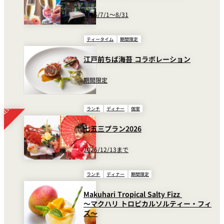
2026/7/1～8/31
ティータイム
期間限定
江戸前ちば海苔 コラボレーション
期間限定
ランチ
ディナー
個室
七五三プラン2026
2026/12/13まで
ランチ
ディナー
期間限定
Makuhari Tropical Salty Fizz
～マクハリ トロピカルソルティー・フィ
ズ～