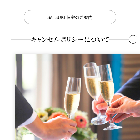
日
キッズプレートデラックス￥3,500コース
SATSUKI 個室のご案内
前日
4日前
10日前
20日前
当
～3
～9日
～19日
～30日
日
日前
前
前
前
（ 6～12歳向け）
キャンセルポリシーについて
10
7名さ
0
50%
-
-
-
ままで
%
リンゴジュース 又は オレンジジュース
契約申
8～20
10
し込み
名さま
0
50%
30%
20%
-
コーンスープ
人数
まで
%
10
----------キッズプレート----------
21名さ
0
50%
30%
20%
10%
煮込みハンバーグ
ま以上
%
鶏の唐揚げ
海老フライ
%はお見積り総額に対する取消料の比率です。