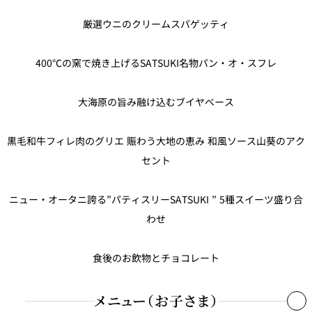
リンゴジュース 又は オレンジジュース
厳選ウニのクリームスパゲッティ
コーンスープ
400℃の窯で焼き上げるSATSUKI名物パン・オ・スフレ
----------キッズプレート----------
大海原の旨み融け込むブイヤベース
スパゲッティミートソース
※個室及び団体予約規定
チキンライス
黒毛和牛フィレ肉のグリエ 賑わう大地の恵み 和風ソース山葵のアク
お客さまのご都合により、ご予約をお取り消しになる場合は、「ご
ポークソーセージ
セント
予約日から起算して」下記の期間・料率に基づき取消料を申し受け
温野菜
ます。 ※取消受付時間は、17:00まで。17:00を過ぎての取消受付は
--------------------------------------
ニュー・オータニ誇る”パティスリーSATSUKI ” 5種スイーツ盛り合
翌日扱いとさせていただきます。
わせ
バニラアイスクリーム
契約解除の通知を受けた日
食後のお飲物とチョコレート
ご
予
ご予
ご予
ご予約
ご予約
メニュー（お子さま）
約
約日
約日
日
日