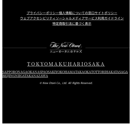
プライバシーポリシー
個人情報についての窓口
サイトポリシー
ウェブアクセシビリティ
ソーシャルメディアサービス利用ガイドライン
特定商取引法に基づく表示
Instagram
Facebook
Youtube
TOKYO
MAKUHARI
OSAKA
SAPPORO
NAGAOKA
NASPA
OSAKI
YOKOHAMA
TAKAOKA
TOTTORI
HAKATA
SAGA
BEIJING
NIIGATA
KANAZAWA
© New Otani Co., Ltd. All Rights Reserved.