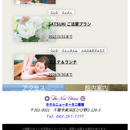
ランチ
ディナー
SATSUKI ご法要プラン
2027/3/31まで
ランチ
ティータイム
ヘルス＆ボディケア
エステ＆ランチ
2026/9/30まで
アクセス
館内案内
ホテルニューオータニ幕張
〒261-0021 千葉市美浜区ひび野2-120-3
Tel:
043-297-7777
※掲載されている写真はイメージです。実際とは異なる場合があります。