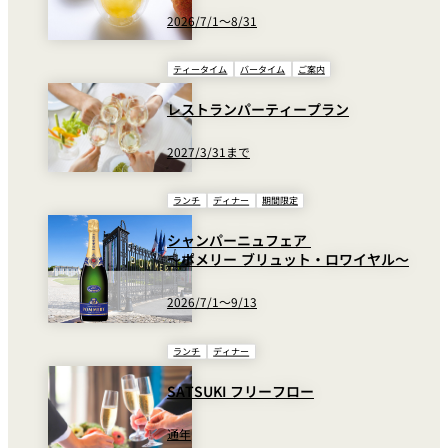
2026/7/1～8/31
ティータイム
バータイム
ご案内
レストランパーティープラン
2027/3/31まで
ランチ
ディナー
期間限定
シャンパーニュフェア
～ポメリー ブリュット・ロワイヤル～
2026/7/1～9/13
ランチ
ディナー
SATSUKI フリーフロー
通年