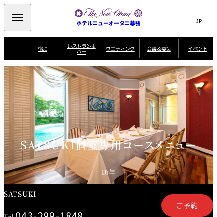
Search
言
サ
ホテルニューオータニ幕張
語
イ
切
り
ト
JP
レストラン＆
(日本語)
宿泊
ウエディング
会議＆宴会
イベント
バー
替
内
EN
(English)
え
ビュッフェ
メ
検
Select Language
▼
宿
宴
プ
ニ
泊
会
ラ
索
客
ュ
ウエディングスタ
プ
場
ン
室
トップページ
コンセプト
ニューオータニク
イル
ラ
一
一
ー
窓
SATSUKI
ザ・ラウンジ
選ばれる理由
一
ラブ会員限定
ン
覧
覧
ウ
を
覧
スイートご宿泊特
一
を
オールデイダイニング
会
典
開
エ
覧
挙式
披露宴
料理・ケーキ
閉
議
開
デ
＆
特
ィ
閉
典
SATSUKI
宴
ン
と
誕生日や記念日の
ウエディングスト
SATSUKI個室専用コースメニュー
ルームサービス
オ
会
独立型邸宅
資料請求
季処（日本料理）
お祝いに
ーリー
グ
朝食
～ROOM SERVICE
プ
～アニバーサリー
～BREAKFAST～
～
シ
～
ョ
記念日・お祝いで
【宴会用】
テイク
ン
のご利用に
アウトメニュー
ホテルへのアクセ
千羽鶴
山茶花
一心
通年
よくあるご質問
ス
よ
中国料理
く
あ
SATSUKI
る
ご
ご予約
質
大観苑
問
043-299-1848
Tel.