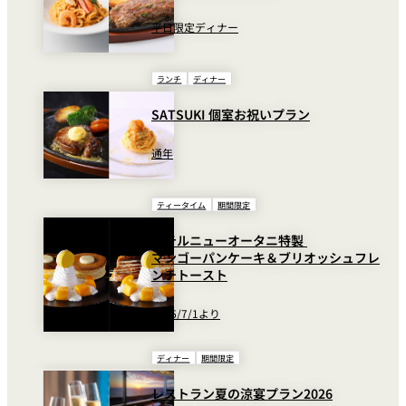
平日限定ディナー
ランチ
ディナー
SATSUKI 個室お祝いプラン
通年
ティータイム
期間限定
ホテルニューオータニ特製
マンゴーパンケーキ＆ブリオッシュフレ
ンチトースト
2026/7/1より
ディナー
期間限定
レストラン夏の涼宴プラン2026