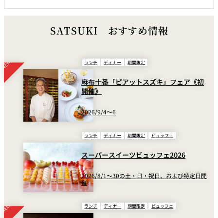
SATSUKI おすすめ情報
ランチ
ディナー
期間限定
麻布十番「ピアットスズキ」フェア《初
開催》
2026/9/4～6
ランチ
ディナー
期間限定
ビュッフェ
スーパースイーツビュッフェ2026
2026/8/1～30の土・日・祝日、および特定日開
催
ランチ
ディナー
期間限定
ビュッフェ