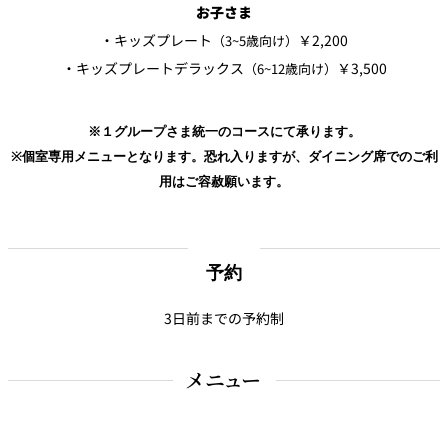
お子さま
パーティースペース
・キッズプレート
￥2,200
（3~5歳向け）
・キッズプレートデラックス
￥3,500
（6~12歳向け）
Tokio
ご案内
※１グループさま統一のコースにて承ります。
レストラン夏
※個室専用メニューとなります。恐れ入りますが、ダイニング席でのご利
レストランギ
七五三プラン
の涼宴プラン
個室のご案内
フト券
2026
2026
用はご容赦願います。
シャンパーニ
自宅で味わう
ュフェア
レストランパ
レストラン個
ホテルのテイ
～ポメリー ブ
ーティープラ
室お祝いプラ
クアウトメニ
リュット・ロ
ン
ン
ュー
予約
ワイヤル～
3日前までの予約制
誕生日や記念
よくあるご質
チャペルでプ
日のお祝いに
問
レストランご
ロポーズディ
～アニバーサ
法要プラン
ナープラン
リー～
メニュー