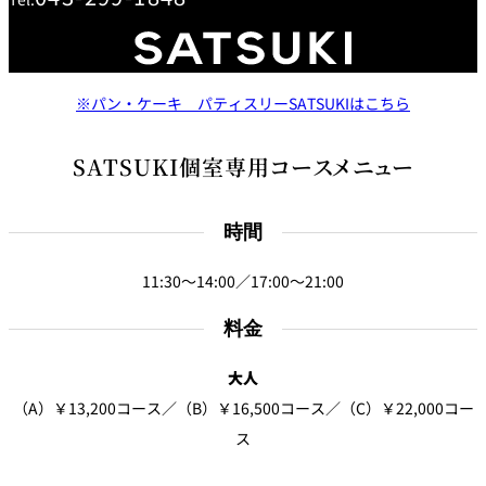
鉄板焼
欅
Sky Salon 欅
スイーツ
※パン・ケーキ パティスリーSATSUKIはこちら
パティスリー
SATSUKI個室専用コースメニュー
SATSUKI
ラウンジ・バー
時間
レス
ベイコートカ
トラ
ザ・ラウンジ
フェ
11:30～14:00／17:00～21:00
ン＆
ガーデンレストラン
バー
料金
Shell the
Garden＜期間
大人
限定＞
ルームサービス
（A）￥13,200コース／（B）￥16,500コース／（C）￥22,000コー
ス
ルームサービ
ス