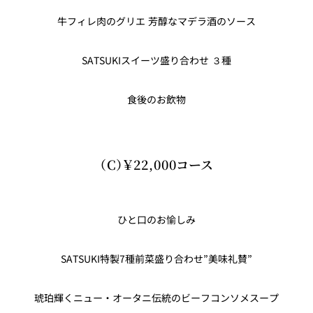
牛フィレ肉のグリエ 芳醇なマデラ酒のソース
SATSUKIスイーツ盛り合わせ ３種
食後のお飲物
（C）￥22,000コース
キッズプレート￥2,200コース
ひと口のお愉しみ
（3～5歳向け）
SATSUKI特製7種前菜盛り合わせ”美味礼賛”
琥珀輝くニュー・オータニ伝統のビーフコンソメスープ