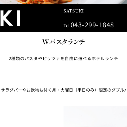
SATSUKI
043-299-1848
Tel.
Wパスタランチ
2種類のパスタやピッツァを自由に選べるホテルランチ
レストランギフト券
レストラン夏の
ン2026
ープ
レストラン個室お祝いプ
シャンパーニ
ラン
～ポメリー ブ
、サラダバーやお飲物も付く月・火曜日（平日のみ）限定のダブル
ト・ロワイ
祝い
レストランご法要プラン
チャペルでプロ
ィナープ
～