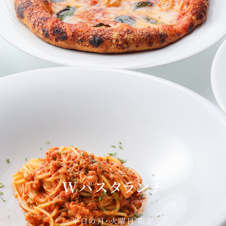
Sky Salon 欅
KI
ベイコートカフェ
Wパスタランチ
＜期
平日の月・火曜日 限定