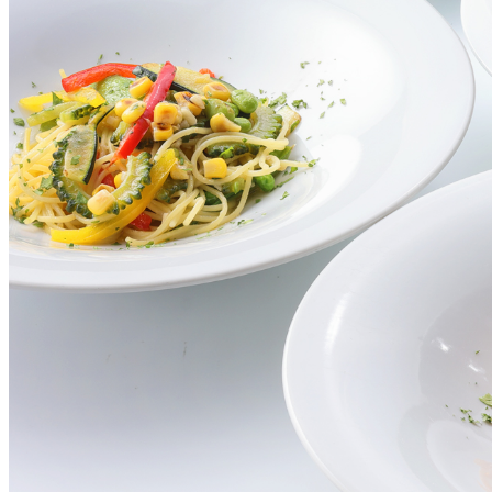
大観苑
鉄板焼
欅
スイーツ
パティスリーSATSU
ラウンジ・バー
レストラン＆
バー
ザ・ラウンジ
ガーデンレストラン
Shell the Garden
間限定＞
ルームサービス