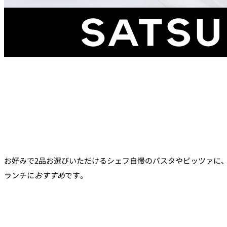
ルームサービス
パーティースペース
Tokio
ご案内
個室のご案内
レストランパーティ
ラン
お好みで2品お選びいただけるシェフ自慢のパスタやピッツァに
ランチに
おすすめ
です。
誕生日や記念日のお
に
～アニバーサリー