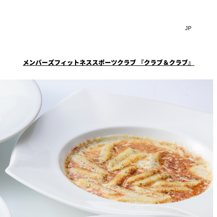
検索
言
サ
検索キーワー
語
イ
切
ト
り
JP
(日本語)
替
メンバーズフィットネススポーツクラブ 『クラブ＆クラブ』
内
え
EN
(English)
検
メ
ニ
索
一覧
覧
ュ
窓
ー
スタイル
ニューオータニクラブ会
ケータリングサービス
フェア
を
を
員限定
スイートご宿泊特典
ション
宴会予約・お問合せフォ
開
開
ーム
閉
ーキ
プラン
閉
ルームサービス
ST～
～ROOM SERVICE～
求
お問合せ