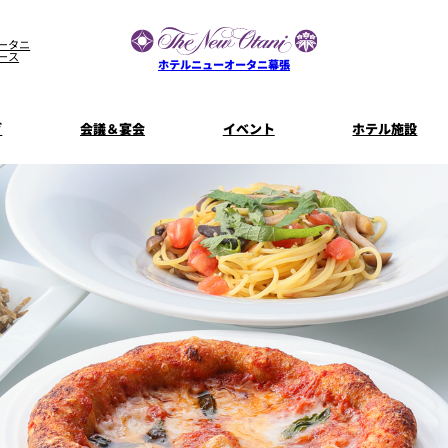
ータニ
ース
ホテルニューオータニ幕張
グ
会議＆宴会
イベント
ホテル施設
宴会場一覧
客室一覧
宿泊プラン
プラン一
コンセプト
ウエディング
ザ・ラウンジ
特典とオプ
ご利
【宴会用】
披露宴
テイクアウト
料理・ケ
メニュー
誕生日や記念日のお祝い
朝食
に
～BREAKFA
リー
独立型邸宅
資料請
～アニバーサリー～
内
よくあるご質問
ホテルへのアクセス
山茶花
一心