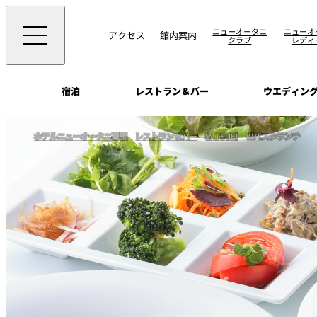
ニューオータニ
ニューオ
アクセス
館内案内
クラブ
レディ
宿泊
レストラン＆バー
ウエディン
ビュッフェ
お知らせ
ホテルニューオータニ幕張
レストラン＆バー
SATSUKI
Wパスタランチ
トップページ
選ばれる理由
SATSUKI
会議＆宴会
オールデイダイニング
宿泊
記念日・お祝いでの
挙式
サービスガイド
ウエディング
用に
SATSUKI
ウエディングストー
季処（日本料理）
周辺施設・観光案
よくあるご質問
千羽鶴
中国料理