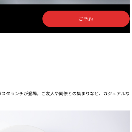
ご予約
涼宴プラ
七五三プラン2026
ュフェア
自宅で味わうホテルのテ
リュッ
イクアウトメニュー
パスタランチが登場。ご友人や同僚との集まりなど、カジュアルな
ヤル～
よくあるご質問
ポーズデ
ラン