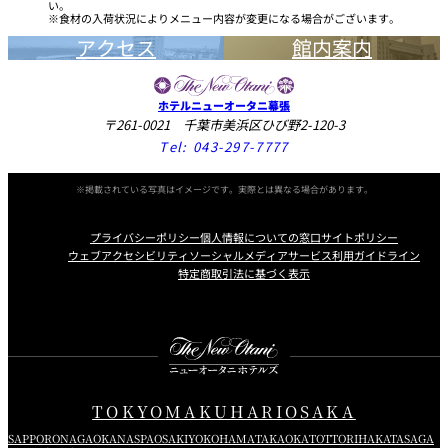
い。
食材の入荷状況によりメニュー内容が変更になる場合がございます。
アクセス
館内案内
ホテルニューオータニ幕張
〒261-0021 千葉市美浜区ひび野2-120-3
Tel:
043-297-7777
※掲載されている写真はイメージです。実際とは異なる場合があります。
プライバシーポリシー
個人情報についての窓口
サイトポリシー
ウェブアクセシビリティ
ソーシャルメディアサービス利用ガイドライン
特定商取引法に基づく表示
Instagram
Facebook
Youtube
TOKYO
MAKUHARI
OSAKA
SAPPORO
NAGAOKA
NASPA
OSAKI
YOKOHAMA
TAKAOKA
TOTTORI
HAKATA
SAGA