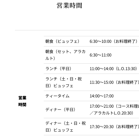
CLUB
営業時間
ニューオータニクラブ
会員優待・特典
個室料2時間サービス
スーパースイーツビュッフェ会員限定優待料金
アラカルトご飲食代 サービス料50％優待
朝食（ビュッフェ）
6:30～10:00（お料理終了
New Otani Clubポイント加算
朝食（セット、アラカ
6:30～11:00
ルト）
ニューオータニレディース
会員優待・特典
ランチ（平日）
11:00～14:00（L.O.13:30
ランチ（土・日・祝
11:30～15:00（お料理終了
スーパースイーツビュッフェ会員限定優待料金
日）ビュッフェ
アラカルトご飲食代10％割引
ティータイム
14:00～17:00
営業
ピノル（New Otani Ladiesポイント）加算
時間
17:00～21:00（コース料理L.
ディナー（平日）
／アラカルトL.O.20:30）
ディナー（土・日・祝
お会計時に会員証をご提示ください。
17:30～20:30（お料理終了
日）ビュッフェ
ご提示がない場合は優待料金は適用いたしかねますのでご注意ください。