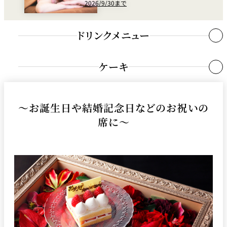
※店内では下記のケーキのほか、新商品や季節のフルーツを使用した限定
2026/9/30まで
コーヒー Coffee
スイーツもご注文いただけます。
ドリンクメニュー
オリジナルブレンドコーヒー（ホッ
Original Blended
新エクストラスーパーメロンショートケーキ
￥4
ト又はアイス）
Coffee（Hot or Iced）
スーパーメロンショートケーキ
￥1
ケーキ
エスプレッソ
Espresso（Hot）
東京スーパーチーズケーキ
￥1
カフェ・オ・レ（ホット又はアイ
スーパーピュアプリン
￥1
Café au Lait（Hot or Iced）
～お誕生日や結婚記念日などのお祝いの
ス）
新スーパー黒豆カン
￥1
席に～
カプチーノ（ホット又はアイス）
Cappuccino（Hot or Iced）
ナポレオンパイ（あまおうナポレオンパイ）※季節
￥1,705（￥1
による
オペラレジュール
紅茶 Tea
新モンブラン
￥1
チョコレートシフォンケーキ
Premium Tea（Hot）
プレミアム ティー（ホット）（ダー
（Darjeeling・Earl Grey・
ストロベリーショートケーキ
￥1
ジリン・アールグレイ・アッサム）
Assam）
新アップルパイ
￥1