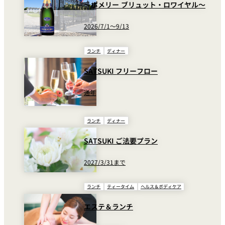
シーバスリーガル12年 ハイボール
～ポメリー ブリュット・ロワイヤル～
SATSUKIブランドならではの上品な味わいが魅力のケーキをお楽し
12 Years High Ball
みいただけます。
2026/7/1～9/13
シーバスリーガル12年（ロック・ストレー
Chivas Regal Aged
ト）シングル
12 Years
ランチ
ディナー
SATSUKI フリーフロー
水割り・ソーダ割は、¥300頂戴いたします。
通年
ノンアルコール Non-alcoholic
ランチ
ディナー
トケーキ
東京スーパーチーズケーキ
スーパーピュアプリン
ヴィンテンス メルロ
Glass
SATSUKI ご法要プラン
Vinense Merlo (Red)
―（赤）
¥1,450
2027/3/31まで
ヴィンテンス シャルドネ
Vintense Chardonnay
Glass
（白）
(White)
¥1,450
ケーキ Cake
ランチ
ティータイム
ヘルス＆ボディケア
ノンアルコールビール（小
Non-Alcoholic Beer
Glass
2026.2.2更新
瓶）
(334ml)
¥1,500
エステ＆ランチ