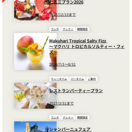
七五三プラン2026
2026/12/13まで
Draft Beer Asahi
生ビール（アサヒスーパードライ）
Super Dry
ランチ
ディナー
期間限定
国産ビール（小瓶）（アサヒ/プレミアムモ
Japanese Beer
Makuhari Tropical Salty Fizz
ルツ/サッポロ黒ラベル/キリン）
(334ml)
～マクハリ トロピカルソルティー・フィ
ズ～
Hakutsuru Daiginzyo
2026/7/1～8/31
白鶴 大吟醸（冷酒）一合(180ml)
(Cold)
ティータイム
バータイム
ご案内
麦焼酎 佐藤（ロック・ストレート）シング
SATOH (Bailey)
レストランパーティープラン
ル
2027/3/31まで
芋焼酎 佐藤 黒（ロック・ストレート）シン
SATOH BLACK
グル
(Potato)
ランチ
ディナー
期間限定
ホテルスイーツで圧倒的人気を誇るスーパーシリーズをはじめ、
シャンパーニュフェア
Chivas Regal Aged