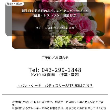
記念日・誕生日
誕生日や記念日のお祝いに～アニバーサリー～
(宿泊・レストラン・個室 ほか)
宿泊・レストラン・個室 ほか
ご予約／お問合せ
Tel: 043-299-1848
（SATSUKI 直通）（千葉・幕張）
※パン・ケーキ パティスリーSATSUKIはこちら
特別に明記してあるものを除き、別途サービス料を加算させていただきま
す。
食材によるアレルギーのあるお客さまは、あらかじめ係にお申しつけくださ