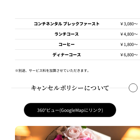
コンチネンタル ブレックファースト
￥3,080～
ランチコース
￥4,800～
コーヒー
￥1,800～
ディナーコース
￥6,800～
別途、サービス料を加算させていただきます。
当日のキャンセルまたはご予約時間より30分過ぎてもご来店がない
場合：
キャンセルポリシーについて
プラン、コース料金の100%（お席のみのご予約の場合、ランチ・デ
ィナー共にコース最低料金のご予約人数分）を申し受けます。
360°ビュー(GoogleMapにリンク)
台風、地震、公共交通機関の大規模運休など、当店がやむを得ない
と判断した場合にはキャンセル料を免除いたします。