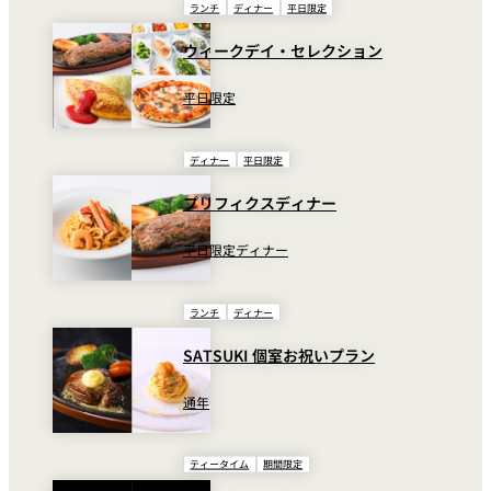
ランチ
ディナー
平日限定
ウィークデイ・セレクション
平日限定
ディナー
平日限定
プリフィクスディナー
平日限定ディナー
更新日：2025.12.1
ランチ
ディナー
ワイン Wine
SATSUKI 個室お祝いプラン
シャンパーニュ ドラピエ オ
Champagne Drappier
Glass ¥3,
通年
ータニ ブリュット（シャン
Otani Brut
／Bottl
パン）
(Champagne)
¥23,100
ティータイム
期間限定
Pierre Jean Colombard
Glass ¥1,