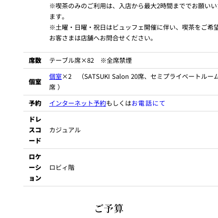
※喫茶のみのご利用は、入店から最大2時間まででお願いい
お子さま料金は優待対象外とさせていただきます。
ます。
他の特典との併用はご遠慮ください。
※土曜・日曜・祝日はビュッフェ開催に伴い、喫茶をご希
お客さまは店舗へお問合せください。
席数
テーブル席×82 ※全席禁煙
個室
×2 （SATSUKI Salon 20席、セミプライベートルーム
個室
席 ）
予約
インターネット予約
もしくは
お電話にて
ドレ
スコ
カジュアル
ード
ロケ
ーシ
ロビィ階
ョン
ご予算