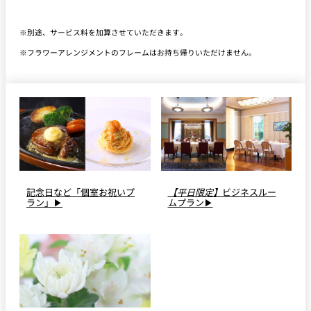
アクア パンナ
Aqua Panna
500ml ¥1,300／1,000ml ¥2,
※別途、サービス料を加算させていただきます。
ペリエ
Perrier
330ml ¥1,200
※フラワーアレンジメントのフレームはお持ち帰りいただけません。
サンペレグリノ
San Pellegrino
500ml ¥1,400／1,000ml ¥2,
ソフトドリンク Soft Drink
コカ・コーラ（レギュラー・
¥
Coca-Cola
ZERO）
0
記念日など「個室お祝いプ
【平日限定】
ビジネスルー
¥
ラン」▶
ムプラン▶
ジンジャーエール
Ginger Ale
0
¥
至高の蜜柑ジュース“きわみ”
Orange Juice
0
¥
青森県産林檎ジュース“希望の雫”
Apple Juice
0