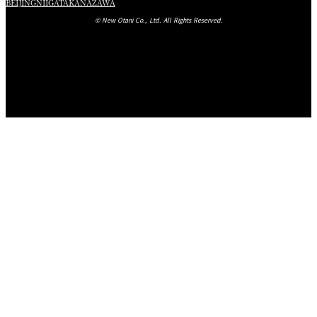
BEIJING
NIIGATA
KANAZAWA
© New Otani Co., Ltd. All Rights Reserved.