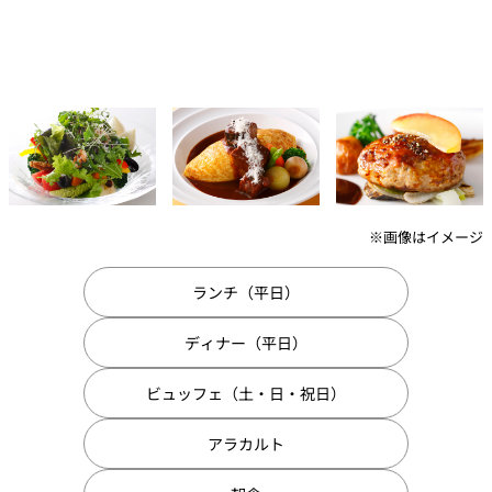
パーティースペース
Tokio
ご案内
レストラン夏
レストランギ
七五三プラン
の涼宴プラン
個室のご案内
フト券
2026
2026
※画像はイメージ
シャンパーニ
自宅で味わう
ュフェア
レストランパ
レストラン個
ホテルのテイ
～ポメリー ブ
ーティープラ
室お祝いプラ
クアウトメニ
リュット・ロ
ランチ（平日）
ン
ン
ュー
ワイヤル～
ディナー（平日）
誕生日や記念
よくあるご質
チャペルでプ
日のお祝いに
問
レストランご
ロポーズディ
～アニバーサ
法要プラン
ナープラン
ビュッフェ（土・日・祝日）
リー～
アラカルト