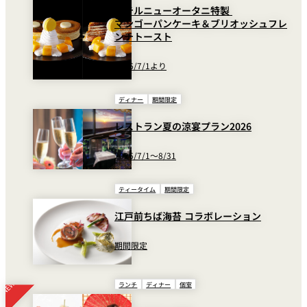
ピエール・ジャン コロンバ
ホテルニューオータニ特製
Chardonnay (White
／Bottl
ール シャルドネ（白）
マンゴーパンケーキ＆ブリオッシュフレ
Wine)
¥9,000
ンチトースト
Glass ¥1,
ピエール・ジャン カベル
Pierre Jean Cabernet
／Bottl
2026/7/1より
ネ・ソーヴィニヨン （赤）
Sauvignon (Red Wine)
¥9,000
ディナー
期間限定
カクテル Cocktail
レストラン夏の涼宴プラン2026
2026/7/1～8/31
ジントニック
Gin & Tonic
¥1,80
モスコミュール
Mosco wmule
¥1,80
ティータイム
期間限定
スクリュードライバー
Screw Driver
¥1,80
江戸前ちば海苔 コラボレーション
カンパリオレンジ
Campari Orange
¥1,80
期間限定
カシスオレンジ
Cassis Orange
¥1,80
ランチ
ディナー
個室
ビール＆酒 Beer and Sake