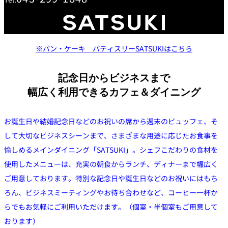
鉄板焼
欅
Sky Salon 欅
スイーツ
※パン・ケーキ パティスリーSATSUKIはこちら
パティスリー
記念日からビジネスまで
SATSUKI
ラウンジ・バー
幅広く利用できるカフェ＆ダイニング
レス
ベイコートカ
お誕生日や結婚記念日などのお祝いの席から週末のビュッフェ、そ
トラ
ザ・ラウンジ
フェ
ン＆
して大切なビジネスシーンまで、
さまざまな用途に応じたお食事を
ガーデンレストラン
バー
愉しめるメインダイニング「SATSUKI」。
シェフこだわりの食材を
使用したメニューは、
充実の朝食からランチ、ディナーまで幅広く
Shell the
Garden＜期間
限定＞
ご用意しております。
特別な記念日や誕生日などのお祝いにはもち
ルームサービス
ろん、
ビジネスミーティングやお待ち合わせなど、
コーヒー一杯か
らでもお気軽にご利用いただけます。（個室・
半個室もご用意して
ルームサービ
おります）
ス