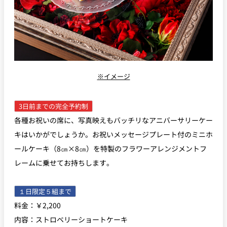
オリジナルブレンドティー（ホット
Original Blended Tea（Hot
新フルーツロール
又はアイス）
or Iced）
新和三盆シュークリーム
新フルーツロール
￥2
デカフェ アールグレイ（ホット）
Decaf Earl Grey（Hot）
バスクチーズケーキ
※イメージ
※上記は店内でお召し上がりいただく場合のケーキ料金（サービス料別）
ウーロン茶（アイス）
Oolong Tea（Iced）
3日前までの完全予約制
となります。
各種お祝いの席に、写真映えもバッチリなアニバーサリーケー
キはいかがでしょうか。お祝いメッセージプレート付のミニホ
緑茶（ホット又はアイス）
Green Tea（Hot or Iced）
ールケーキ（8㎝×8㎝）を特製のフラワーアレンジメントフ
レームに乗せてお持ちします。
フレッシュハーブティー”癒”
Fresh Herb Tea
１日限定５組まで
料金：￥2,200
ミネラルウォーター Mineral Water
内容：ストロベリーショートケーキ