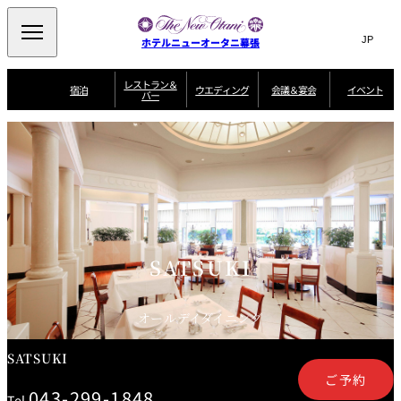
Search
言
サ
ホテルニューオータニ幕張
語
イ
切
り
ト
JP
レストラン＆
(日本語)
宿泊
ウエディング
会議＆宴会
イベント
バー
替
内
EN
(English)
え
ビュッフェ
メ
検
Select Language
▼
宿
宴
プ
ニ
泊
会
ラ
索
客
ュ
ウエディングスタ
プ
場
ン
室
トップページ
コンセプト
ニューオータニク
イル
ラ
一
一
ー
窓
SATSUKI
ザ・ラウンジ
選ばれる理由
一
ラブ会員限定
ン
覧
覧
ウ
を
覧
スイートご宿泊特
一
を
オールデイダイニング
会
典
開
エ
覧
挙式
披露宴
料理・ケーキ
閉
議
開
デ
＆
特
ィ
閉
典
SATSUKI
宴
ン
と
誕生日や記念日の
ウエディングスト
SATSUKI
ルームサービス
オ
会
独立型邸宅
資料請求
季処（日本料理）
お祝いに
ーリー
グ
朝食
～ROOM SERVICE
プ
～アニバーサリー
～BREAKFAST～
～
シ
～
ョ
記念日・お祝いで
【宴会用】
テイク
ン
のご利用に
アウトメニュー
ホテルへのアクセ
千羽鶴
山茶花
一心
オールデイダイニング
よくあるご質問
ス
よ
中国料理
く
あ
SATSUKI
る
ご
ご予約
質
大観苑
問
043-299-1848
Tel.