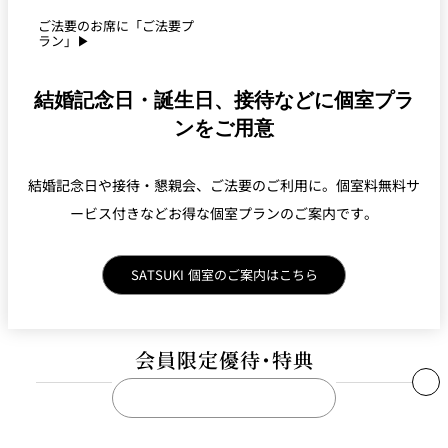
¥
プレミアム ジンジャーエール
Premium Ginger Ale
ご法要のお席に「ご法要プ
0
ラン」▶
¥
八海山甘酒ジンジャー
“AMAZAKE” Ginger Ale
0
結婚記念日・誕生日、接待などに個室プラ
¥
ストロベリージンジャー
Strawberry Ginger Ale
ンをご用意
0
“KOMATSUNA” Ginger
¥
小松菜ジンジャー
結婚記念日や接待・懇親会、ご法要のご利用に。個室料無料サ
Ale
0
ービス付きなどお得な個室プランのご案内です。
¥
キャロットジンジャー
Carrot GInger Ale
0
SATSUKI 個室のご案内はこちら
キッズリンゴジュース
Apple juice
¥
キッズオレンジジュース
Orange juice
¥
キッズぶどうジュース
Grape Juice
¥
会員限定優待・特典
※別途、サービス料を加算させていただきます。
THE
NEW
OTANI