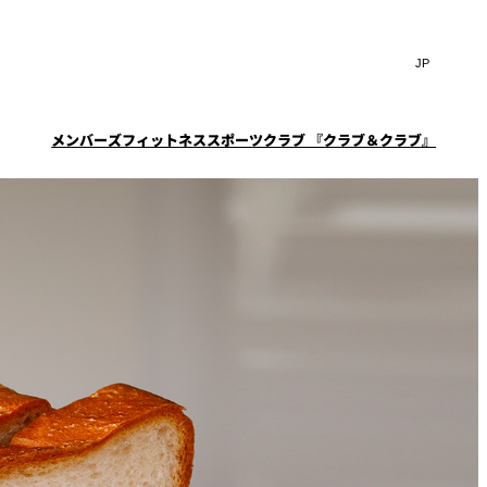
Search
言
サ
語
イ
切
ト
り
JP
(日本語)
替
メンバーズフィットネススポーツクラブ 『クラブ＆クラブ』
内
え
EN
(English)
検
メ
ニ
Select Language
▼
索
一覧
覧
ュ
窓
ー
スタイル
ニューオータニクラブ会
ケータリングサービス
フェア
を
を
員限定
スイートご宿泊特典
ション
宴会予約・お問合せフォ
開
開
ーム
閉
ーキ
プラン
閉
ルームサービス
ST～
～ROOM SERVICE～
求
お問合せ