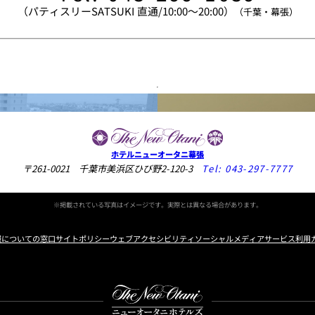
（パティスリーSATSUKI 直通/10:00～20:00）
（千葉・幕張）
。
ホテルニューオータニ幕張
〒261-0021 千葉市美浜区ひび野2-120-3
Tel:
043-297-7777
※掲載されている写真はイメージです。実際とは異なる場合があります。
報についての窓口
サイトポリシー
ウェブアクセシビリティ
ソーシャルメディアサービス利用
Instagram
Facebook
Youtube