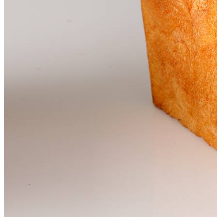
大観苑
鉄板焼
欅
スイーツ
パティスリーSATSU
ラウンジ・バー
レストラン＆
バー
ザ・ラウンジ
ガーデンレストラン
Shell the Garden
間限定＞
ルームサービス