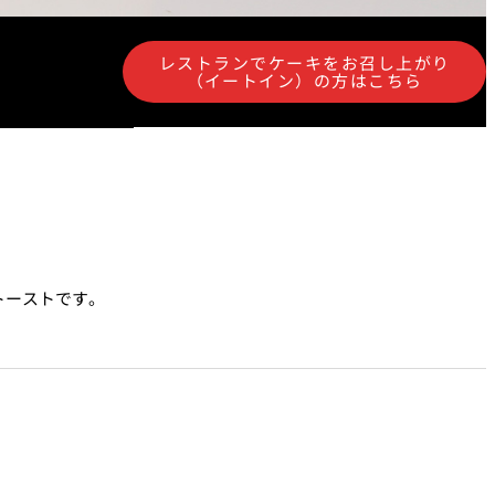
レストランでケーキをお召し上がり
（イートイン）の方はこちら
涼宴プラ
七五三プラン2026
トーストです。
ュフェア
自宅で味わうホテルのテ
リュッ
イクアウトメニュー
ヤル～
よくあるご質問
ポーズデ
ラン