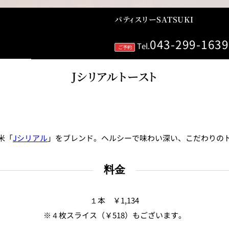
パティスリーSATSUKI
043-299-1639
Tel.
ご予約
Jシリアルトースト
レストランギフト券
レストラン夏の
ン2026
米「
Jシリアル
」をブレンド。ヘルシーで味わい深い、こだわりの
ープ
レストラン個室お祝いプ
シャンパーニ
ラン
～ポメリー ブ
ト・ロワイ
料金
祝い
レストランご法要プラン
チャペルでプロ
１本 ￥
1,134
ィナープ
～
※４枚スライス（￥518）もございます。