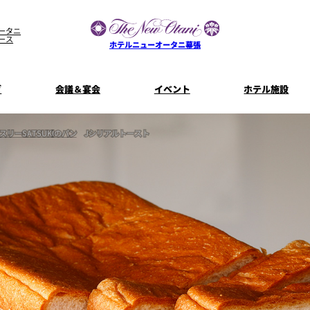
ータニ
ース
ホテルニューオータニ幕張
グ
会議＆宴会
イベント
ホテル施設
宴会場一覧
客室一覧
宿泊プラン
プラン一
スリーSATSUKIのパン
Jシリアルトースト
コンセプト
ウエディング
ザ・ラウンジ
特典とオプ
ご利
【宴会用】
披露宴
テイクアウト
料理・ケ
メニュー
誕生日や記念日のお祝い
朝食
に
～BREAKFA
リー
独立型邸宅
資料請
～アニバーサリー～
内
よくあるご質問
ホテルへのアクセス
山茶花
一心