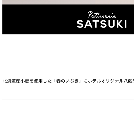
ルームサービス
パーティースペース
Tokio
ご案内
個室のご案内
北海道産小麦を使用した「春のいぶき」にホテルオリジナル八穀
レストランパーティ
ラン
誕生日や記念日のお
に
～アニバーサリー