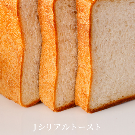
Sky Salon 欅
KI
ベイコートカフェ
＜期
Jシリアルトースト