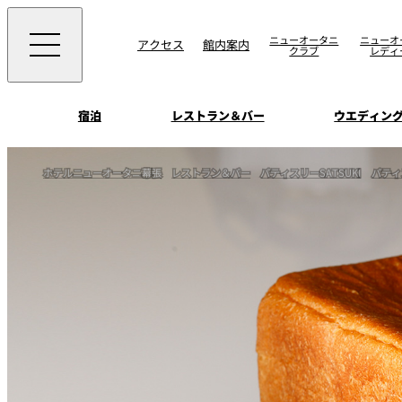
ニューオータニ
ニューオ
アクセス
館内案内
クラブ
レディ
宿泊
レストラン＆バー
ウエディン
ビュッフェ
お知らせ
ホテルニューオータニ幕張
レストラン＆バー
パティスリーSATSUKI
パティ
トップページ
選ばれる理由
SATSUKI
会議＆宴会
オールデイダイニング
宿泊
記念日・お祝いでの
挙式
サービスガイド
ウエディング
用に
SATSUKI
ウエディングストー
季処（日本料理）
周辺施設・観光案
よくあるご質問
千羽鶴
中国料理