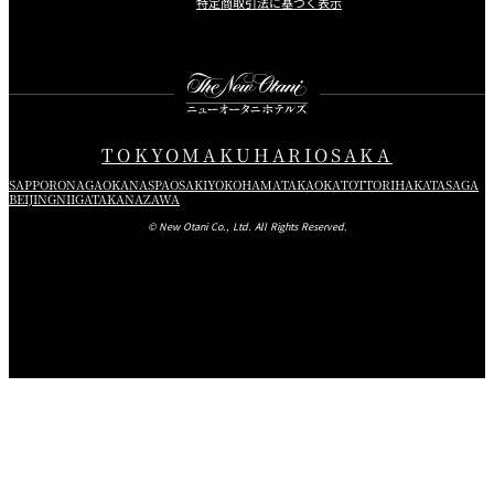
特定商取引法に基づく表示
Instagram
Facebook
Youtube
TOKYO
MAKUHARI
OSAKA
SAPPORO
NAGAOKA
NASPA
OSAKI
YOKOHAMA
TAKAOKA
TOTTORI
HAKATA
SAGA
BEIJING
NIIGATA
KANAZAWA
© New Otani Co., Ltd. All Rights Reserved.