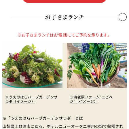
＜下記のメニューへご変更いただけます＞
＜下記のメニューへご変更いただけます＞
■白飯／香の物／味噌椀
・季節のフルーツと八丈島ミルクジェラートのクープ仕立て（追加料金
■鉄板で仕上げる海老と北海道産 帆立貝のタジン仕立て バケット添
フルーツと八丈島ミルクジェラートのクープ仕立て（追加料金￥800）
お子さまランチ
※他の特典・優待との併用はいたしかねます。
＜下記のメニューへご変更いただけます＞
￥800）
え
・スパイシーモダン焼き
■食後のお飲物
・ガーリックライス／香の物／味噌椀（追加料金￥1,100）
※お子さまランチは
お電話
にてご予約を承ります。
アイスクリームやソフトドリンクがついた子供さまにも喜んでいただける
■食後のお飲物
■海老原ファームの特製スモークサーモンサラダ
■前菜盛り合わせ3種
・チーズ香る黒毛和牛入り焼きカレー ラッキョウ赤ワイン漬け付（追加
メニューをご用意いたしました。
料金￥1,500）
■活鮑と旬魚の鉄板焼 浜名湖産 青海苔香る銀餡ソース
■千葉県産「一（いち）ベーコン」の鉄板シーザーサラダ
・料理長おすすめ 季節の〆の一品（追加料金あり 詳しくはスタッフにお
1名さま ￥5,000
＜鉄板焼追加オプションメニュー＞
尋ねください）
和牛ステーキ80g（追加料金￥2,200）
■愛媛の恵み 真鯛の鉄板焼 季節の装い
■季節のフルーツと八丈島ミルクジェラートのクープ仕立て
■小前菜
■白飯／香の物／味噌椀
―鉄板焼 追加オプションメニュー―
＜下記のメニューへご変更いただけます＞
※うえのはらハーブガーデンサ
※海老原ファーム”エビベ
■食後のお飲物
■本日のスープ
ラダ（イメージ）
ジ”（イメージ）
・活鮑 １杯100ｇ（追加料金￥3,300）
ガーリックライス／香の物／味噌椀（追加料金￥1,100）
・帆立貝 １個（追加料金￥1,100）
■旬の焼野菜
※「うえのはらハーブガーデンサラダ」とは
・有頭海老 1尾（追加料金￥900）
■季節のシャーベット
山梨県上野原市にある、ホテルニューオータニ専用の畑で収穫され
＜下記のメニューへご変更いただけます＞