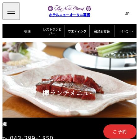
Search
言
サ
ホテルニューオータニ幕張
語
イ
切
り
ト
JP
レストラン＆
(日本語)
宿泊
ウエディング
会議＆宴会
イベント
バー
替
内
EN
(English)
え
ビュッフェ
メ
検
Select Language
▼
宿
宴
プ
ニ
泊
会
ラ
索
客
ュ
ウエディングスタ
プ
場
ン
室
トップページ
コンセプト
ニューオータニク
イル
ラ
一
一
ー
窓
SATSUKI
ザ・ラウンジ
選ばれる理由
一
ラブ会員限定
ン
覧
覧
ウ
を
覧
スイートご宿泊特
一
を
オールデイダイニング
会
典
開
エ
覧
挙式
披露宴
料理・ケーキ
閉
議
開
デ
＆
特
ィ
閉
典
SATSUKI
宴
ン
と
誕生日や記念日の
ウエディングスト
欅ランチメニュー
ルームサービス
オ
会
独立型邸宅
資料請求
季処（日本料理）
お祝いに
ーリー
グ
朝食
～ROOM SERVICE
プ
～アニバーサリー
～BREAKFAST～
1名さま ￥4,800～
～
シ
～
ョ
記念日・お祝いで
【宴会用】
テイク
ン
のご利用に
アウトメニュー
ホテルへのアクセ
千羽鶴
山茶花
一心
通年
よくあるご質問
ス
よ
中国料理
く
あ
欅
る
■海老原ファームのガーデンサラダ
ご
ご予約
質
≪ドレッシングを下記よりお選びください。≫
大観苑
問
043-299-1850
Tel.