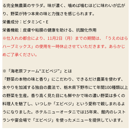
■和牛ステーキ
る完全無農薬のサラダ。味が濃く、噛めば噛むほどに味わいが広が
季節のフルーツと八丈島ミルクジェラートのクープ仕立て（追加料金
■厳選 黒毛和牛ステーキ80ｇの鉄板焼 こだわりの焼野菜添え
り、野菜が持つ本来の味と力強さを感じられます。
￥800
）
■白飯
栄養成分：ビタミンC・E
■白飯／香の物／味噌椀
栄養機能：皮膚や粘膜の健康を助ける、抗酸化作用
■食後のお飲物
＜下記のメニューへご変更いただけます＞
■味噌椀
※仕入れの都合により、11月2日（月）までの期間は、「うえのはら
・スパイシーモダン焼き
ハーブミックス」の使用を一時休止させていただきます。あらかじ
・ガーリックライス／香の物／味噌椀（追加料金￥1,100）
■バニラアイスクリーム
めご了承ください。
・チーズ香る黒毛和牛入り焼きカレー ラッキョウ赤ワイン漬け付（追加
■ソフトドリンク付（オレンジジュース 又は リンゴジュース）
料金￥1,500）
※「海老原ファーム“エビベジ”」とは
「野菜の本物の味と香り」にこだわり、できるだけ農薬を使わず、
■季節のシャーベット
水やりを加減する独自の農法で、栃木県下野市にて年間100種類以上
＜下記のメニューへご変更いただけます＞
の野菜を生産。香り高く見た目にも鮮やかで味の濃い野菜は多くの
・フルーツと八丈島ミルクジェラートのクープ仕立て（追加料金 ￥800）
料理人を魅了し、いつしか「エビべジ」という愛称で親しまれるよ
うになりました。ホテルニューオータニでは15年来、館内のレスト
■食後のお飲物
ランや宴会場で「エビべジ」を使ったメニューを提供しています。