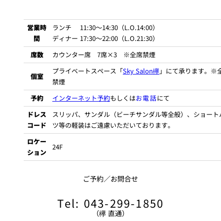
営業時
ランチ 11:30～14:30（L.O.14:00）
間
ディナー 17:30～22:00（L.O.21:30）
席数
カウンター席 7席×3 ※全席禁煙
プライベートスペース「
Sky Salon欅
」にて承ります。※
個室
禁煙
予約
インターネット予約
もしくは
お電話
にて
ドレス
スリッパ、サンダル（ビーチサンダル等全般）、ショート
コード
ツ等の軽装はご遠慮いただいております。
ロケー
24F
ション
ご予約／お問合せ
Tel: 043-299-1850
（欅 直通）