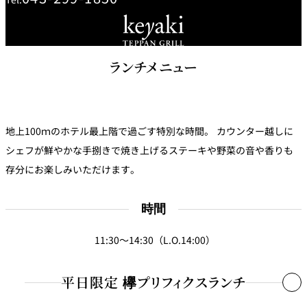
鉄板焼
・柑橘風味のゴマドレッシング
1名さま ￥7,800～
・赤酢ドレッシング
欅
Sky Salon 欅
スイーツ
ランチメニュー
■本日のシーフード
■
～夏陽の冷涼～
甘熟とうもろこしの冷製ポタージュ
パティスリー
■国産牛ステーキ80g
SATSUKI
太陽の果実とサルビアの余韻
こだわりの焼野菜2種添え
ラウンジ・バー
地上100ｍのホテル最上階で過ごす特別な時間。 カウンター越しに
シェフが鮮やかな手捌きで焼き上げるステーキや野菜の音や香りも
レス
ベイコートカ
＜下記のステーキへご変更いただけます＞
トラ
ザ・ラウンジ
フェ
存分にお楽しみいただけます。
■愛媛県産 真鯛と翡翠茄子の鉄板焼
ン＆
・黒毛和牛サーロインステーキ100g（追加料金￥4,100）
ガーデンレストラン
焦がしバターと和風ヴィネグレット
バー
・黒毛和牛フィレステーキ100g（追加料金￥11,500）
時間
Shell the
■海老原ファームのガーデンサラダ
Garden＜期間
限定＞
11:30～14:30（L.O.14:00）
＜ドレッシングを下記よりお選びください＞
ルームサービス
・柑橘風味のゴマドレッシング
―1品追加でメイン料理をアップグレード―
平日限定 欅プリフィクスランチ
・赤酢ドレッシング
・国産牛ステーキ グラムアップ（追加料金10g￥500）
ルームサービ
ス
・帆立貝 1個（追加料金￥800）