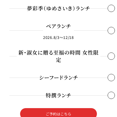
1名さま ￥13,000～
パーティースペース
■黒毛和牛ステーキ80g
夢彩季（ゆめさいき）ランチ
・有頭海老 1尾（追加料金￥1,000）
こだわりの焼野菜添え
・旬魚 切身60ｇ（追加料金￥800）
Tokio
＜下記のステーキへご変更いただけます＞
・オマール海老 テール 1尾（追加料金￥2,900）
■前菜３種盛り合わせ
ペアランチ
ご案内
・黒毛和牛サーロインステーキ 100ｇ（追加料金￥3,700）
・活鮑 1杯100ｇ（追加料金￥2,900）
・黒毛和牛フィレステーキ 100ｇ（追加料金￥10,000）
2026.8/3〜12/18
■旬魚のスパイシーパン粉焼き ラビゴットソース
レストラン夏
レストランギ
七五三プラン
の涼宴プラン
個室のご案内
フト券
2026
2026
■白飯／香の物／味噌椀
■白飯／香の物／味噌椀
「鉄板焼をもっと身近に、もっと楽しく。」そんな想いを込めて、ランチ
新・淑女に贈る至福の時間 女性限
■旬魚の笹包み焼きと帆立貝の鉄板焼 梅肉香味風味
＜下記のメニューへご変更いただけます＞
＜下記のメニューへご変更いただけます＞
タイム限定の特別ペアプランをご用意いたしました。千葉県産の「一（い
定
シャンパーニ
自宅で味わう
ュフェア
・スパイシーモダン焼き
レストランパ
レストラン個
ホテルのテイ
・スパイシーモダン焼き
～ポメリー ブ
ち）ベーコン」が香るシーザーサラダや、旬の魚介、そして贅沢な黒毛和
ーティープラ
室お祝いプラ
クアウトメニ
■季節野菜の「旬景」仕立て 『野菜の冷やし炊き合わせ』
リュット・ロ
ン
ン
・ガーリックライス／香の物／味噌椀（追加料金￥1,100）
ュー
ワイヤル～
・ガーリックライス／香の物／味噌椀（追加料金￥1,100）
牛ロースステーキまで、全6品のフルコースをお愉しみいただけます。お
シーフードランチ
・チーズ香る黒毛和牛入り焼きカレー ラッキョウ赤ワイン漬け付（追加
・チーズ香る黒毛和牛入り焼きカレー ラッキョウ赤ワイン漬け付（追加
一人さま￥10,000のところ、2名さま以上でのご来店で、お一人さま
■
黒毛和牛サーロインステーキ100ｇ
誕生日や記念
よくあるご質
ランチ
料金￥1,500）
チャペルでプ
料金￥1,500）
￥8,000と大変お得に。ホテル最上階オーシャンビューのカウンター席
日のお祝いに
問
レストランご
こだわりの焼野菜2種添え
ロポーズディ
～アニバーサ
法要プラン
・料理長おすすめ 季節の〆の一品（追加料金あり※スタッフにお尋ねく
ナープラン
1名さま ￥9,900～
特撰ランチ
リー～
・
料理長おすすめ 季節の〆の一品（追加料金あり 詳しくはスタッフにお
で、シェフの鮮やかな手さばきを眺めながら、午後のひとときに彩りを。
新・淑女に贈る至福の時間
＜下記のステーキへご変更いただけます＞
ださい）
女性限定ランチ
尋ねください）
・黒毛和牛フィレ 100ｇ（追加料金￥7,800）
前日までの予約制
・神戸牛サーロイン 100ｇ（追加料金￥17,000）
ご予約はこちら
■季節のシャーベット
通年
■旬魚の洋風お造り オリエンタルジュレ
■季節のシャーベット
《ペア割》1名さま ￥10,000➔
￥8,000