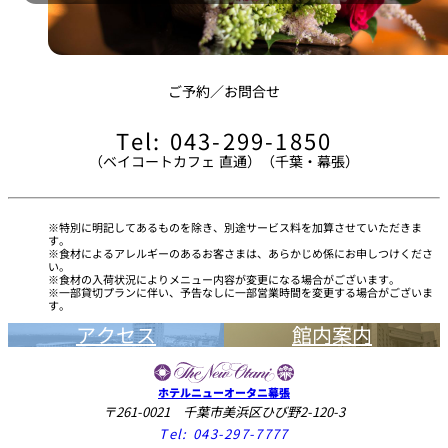
ご予約／お問合せ
Tel: 043-299-1850
（ベイコートカフェ 直通）（千葉・幕張）
特別に明記してあるものを除き、別途サービス料を加算させていただきま
す。
食材によるアレルギーのあるお客さまは、あらかじめ係にお申しつけくださ
い。
食材の入荷状況によりメニュー内容が変更になる場合がございます。
一部貸切プランに伴い、予告なしに一部営業時間を変更する場合がございま
す。
アクセス
館内案内
ホテルニューオータニ幕張
〒261-0021 千葉市美浜区ひび野2-120-3
Tel:
043-297-7777