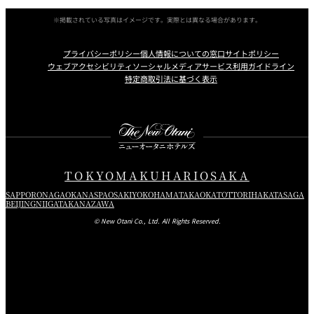
※掲載されている写真はイメージです。実際とは異なる場合があります。
プライバシーポリシー
個人情報についての窓口
サイトポリシー
ウェブアクセシビリティ
ソーシャルメディアサービス利用ガイドライン
特定商取引法に基づく表示
Instagram
Facebook
Youtube
TOKYO
MAKUHARI
OSAKA
SAPPORO
NAGAOKA
NASPA
OSAKI
YOKOHAMA
TAKAOKA
TOTTORI
HAKATA
SAGA
BEIJING
NIIGATA
KANAZAWA
© New Otani Co., Ltd. All Rights Reserved.