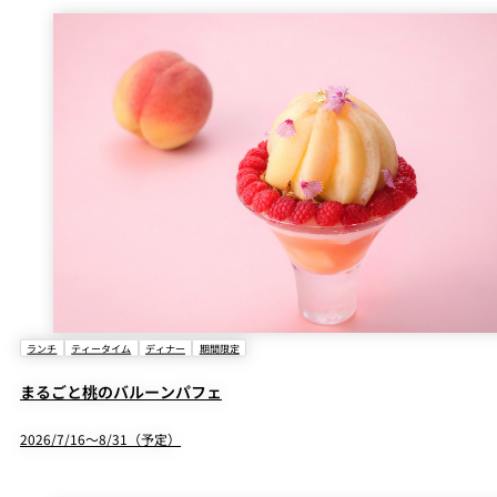
パーティースペース
Tokio
ご案内
レストラン夏
レストランギ
七五三プラン
の涼宴プラン
個室のご案内
フト券
2026
2026
シャンパーニ
自宅で味わう
ュフェア
レストランパ
レストラン個
ホテルのテイ
～ポメリー ブ
ーティープラ
室お祝いプラ
クアウトメニ
リュット・ロ
ン
ン
ュー
ワイヤル～
ランチ
ティータイム
ディナー
期間限定
誕生日や記念
よくあるご質
チャペルでプ
日のお祝いに
問
レストランご
ロポーズディ
～アニバーサ
まるごと桃のバルーンパフェ
法要プラン
ナープラン
リー～
2026/7/16～8/31（予定）