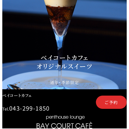
鉄板焼
欅
Sky Salon 欅
スイーツ
パティスリー
SATSUKI
ラウンジ・バー
ベイコートカフェ
レス
オリジナルスイーツ
ベイコートカ
トラ
ザ・ラウンジ
フェ
ン＆
ガーデンレストラン
バー
通年・季節限定
Shell the
ベイコートカフェ
Garden＜期間
限定＞
ご予約
043-299-1850
ルームサービス
Tel.
ルームサービ
ス