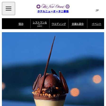
Search
言
サ
ホテルニューオータニ幕張
語
イ
切
り
ト
JP
レストラン＆
(日本語)
宿泊
ウエディング
会議＆宴会
イベント
バー
替
内
EN
(English)
え
ビュッフェ
メ
検
Select Language
▼
宿
宴
プ
ニ
泊
会
ラ
索
客
ュ
ウエディングスタ
プ
場
ン
室
トップページ
コンセプト
ニューオータニク
イル
ラ
一
一
ー
窓
SATSUKI
ザ・ラウンジ
選ばれる理由
一
ラブ会員限定
ン
覧
覧
ウ
を
覧
スイートご宿泊特
一
を
オールデイダイニング
会
典
開
エ
覧
挙式
披露宴
料理・ケーキ
閉
議
開
デ
＆
特
ィ
閉
典
SATSUKI
宴
ン
と
誕生日や記念日の
ウエディングスト
ルームサービス
オ
会
独立型邸宅
資料請求
季処（日本料理）
お祝いに
ーリー
グ
朝食
～ROOM SERVICE
プ
～アニバーサリー
～BREAKFAST～
～
シ
～
ョ
記念日・お祝いで
【宴会用】
テイク
ン
のご利用に
アウトメニュー
ホテルへのアクセ
千羽鶴
山茶花
一心
よくあるご質問
ス
よ
中国料理
く
あ
る
ご
質
大観苑
問