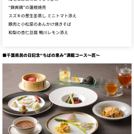
“錦爽鶏”の蓮根焼売
スズキの葱生姜蒸し ミニトマト添え
豚肉と小松菜のあんかけ焼きそば
和梨の杏仁豆腐 鴨川レモン添え
■千葉県民の日記念“ちばの恵み”満載コース〜匠〜