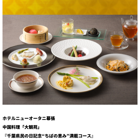
鉄板焼
欅
Sky Salon 欅
スイーツ
パティスリー
SATSUKI
ラウンジ・バー
レス
ベイコートカ
トラ
ザ・ラウンジ
フェ
ン＆
ガーデンレストラン
バー
Shell the
Garden＜期間
限定＞
ルームサービス
ホテルニューオータニ幕張
中国料理「大観苑」
ルームサービ
『千葉県民の日記念“ちばの恵み”満載コース』
ス