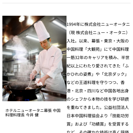
1994年に株式会社ニューオータニ
（現 株式会社ニュー・オータニ）
入社。以来、幕張・東京・大阪の
中国料理「大観苑」にて中国料理
一筋32年のキャリアを積み、半世
紀以上にわたり愛されてきた「ふ
かひれの姿煮」や「北京ダック」
などの王道料理を守りつつ、香
港・北京・四川など中国各地出身
のシェフから本物の技を学び研鑽
を重ねてきました。公益社団法人
ホテルニューオータニ幕張 中国
料理料理長 今井 健
日本中国料理協会より「技能功労
賞」および「功績賞」を受賞する
など、その確かな技術は高く評価