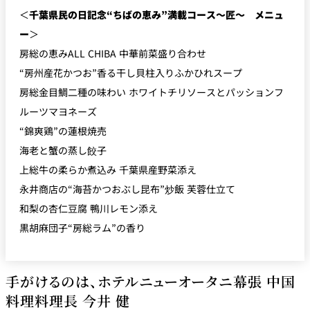
＜
千葉県民の日記念“ちばの恵み”満載コース〜匠〜 メニュ
ー
＞
房総の恵みALL CHIBA 中華前菜盛り合わせ
“房州産花かつお”香る干し貝柱入りふかひれスープ
房総金目鯛二種の味わい ホワイトチリソースとパッションフ
ルーツマヨネーズ
“錦爽鶏”の蓮根焼売
海老と蟹の蒸し餃子
上総牛の柔らか煮込み 千葉県産野菜添え
永井商店の“海苔かつおぶし昆布”炒飯 芙蓉仕立て
和梨の杏仁豆腐 鴨川レモン添え
黒胡麻団子“房総ラム”の香り
手がけるのは、ホテルニューオータニ幕張 中国
料理料理長 今井 健