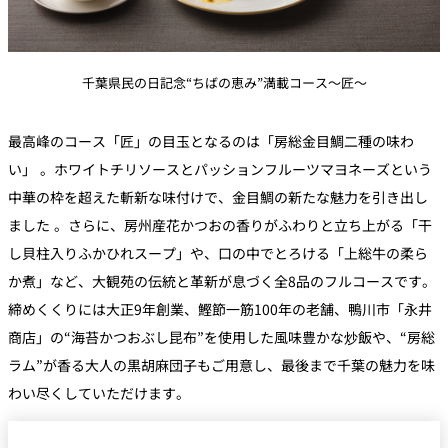
千葉県民の日記念“ちばの恵み”満載コース〜匠〜
最高峰のコース「匠」の目玉となるのは「房総金目鯛二種の味わ
い」 。ホワイトチリソースとパッションフルーツマヨネーズという
中華の枠を超えた斬新な味付けで、金目鯛の新たな魅力を引き出し
ました 。さらに、房州産花かつおの香りがふわりと立ち上がる「干
し貝柱入りふかひれスープ」や、口の中でとろける「上総牛の柔ら
か煮」など、大観苑の伝統と革新が息づく全8品のフルコースです。
締めくくりには大正9年創業、鰹節一筋100年の老舗、鴨川市「永井
商店」の“海苔かつおぶし昆布”を使用した風味豊かな炒飯や、“房総
ラム”が香る大人の黒胡麻団子もご用意し、最後まで千葉の魅力を味
わい尽くしていただけます。