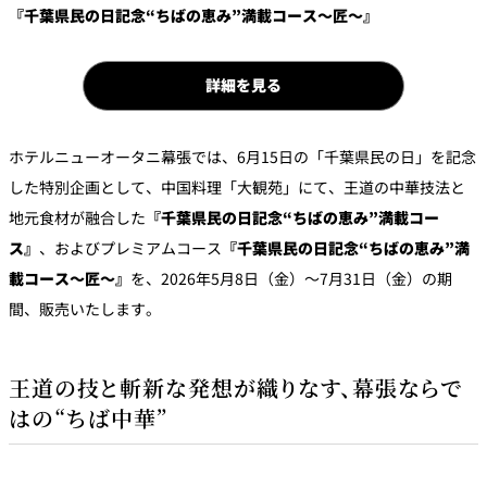
『千葉県民の日記念“ちばの恵み”満載コース〜匠〜』
パーティースペース
Tokio
詳細を見る
ご案内
ホテルニューオータニ幕張では、6月15日の「千葉県民の日」を記念
レストラン夏
レストランギ
七五三プラン
の涼宴プラン
個室のご案内
した特別企画として、中国料理「大観苑」にて、王道の中華技法と
フト券
2026
2026
地元食材が融合した
『千葉県民の日記念“ちばの恵み”満載コー
シャンパーニ
ス』
、およびプレミアムコース
『千葉県民の日記念“ちばの恵み”満
自宅で味わう
ュフェア
レストランパ
レストラン個
ホテルのテイ
～ポメリー ブ
載コース〜匠〜』
を、2026年5月8日（金）～7月31日（金）の期
ーティープラ
室お祝いプラ
クアウトメニ
リュット・ロ
ン
ン
ュー
ワイヤル～
間、販売いたします。
誕生日や記念
よくあるご質
チャペルでプ
日のお祝いに
問
レストランご
ロポーズディ
～アニバーサ
王道の技と斬新な発想が織りなす、幕張ならで
法要プラン
ナープラン
リー～
はの“ちば中華”