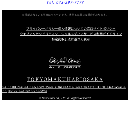
Tel:
043-297-7777
※掲載されている写真はイメージです。実際とは異なる場合があります。
プライバシーポリシー
個人情報についての窓口
サイトポリシー
ウェブアクセシビリティ
ソーシャルメディアサービス利用ガイドライン
特定商取引法に基づく表示
Instagram
Facebook
Youtube
TOKYO
MAKUHARI
OSAKA
SAPPORO
NAGAOKA
NASPA
OSAKI
YOKOHAMA
TAKAOKA
TOTTORI
HAKATA
SAGA
BEIJING
NIIGATA
KANAZAWA
© New Otani Co., Ltd. All Rights Reserved.