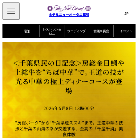
Search
言
サ
ホテルニューオータニ幕張
語
イ
切
り
ト
JP
レストラン＆
(日本語)
宿泊
ウエディング
会議＆宴会
イベント
バー
替
内
EN
(English)
え
ビュッフェ
メ
検
Select Language
▼
宿
宴
プ
ニ
泊
会
ラ
索
客
ュ
ウエディングスタ
プ
場
ン
室
トップページ
コンセプト
ニューオータニク
イル
ラ
一
一
ー
窓
SATSUKI
ザ・ラウンジ
選ばれる理由
一
ラブ会員限定
＜千葉県民の日記念＞房総金目鯛や
ン
覧
覧
ウ
を
覧
スイートご宿泊特
一
を
オールデイダイニング
会
典
開
エ
覧
上総牛を“ちば中華”で。王道の技が
挙式
披露宴
料理・ケーキ
閉
議
開
デ
＆
特
光る中華の極上ディナーコースが登
ィ
閉
典
SATSUKI
宴
ン
と
誕生日や記念日の
ウエディングスト
場
ルームサービス
オ
会
独立型邸宅
資料請求
季処（日本料理）
お祝いに
ーリー
グ
朝食
～ROOM SERVICE
プ
～アニバーサリー
～BREAKFAST～
～
シ
～
ョ
記念日・お祝いで
【宴会用】
テイク
ン
のご利用に
アウトメニュー
ホテルへのアクセ
千羽鶴
山茶花
一心
2026年5月8日 13時00分
よくあるご質問
ス
よ
中国料理
く
あ
“房総ポーク”から“千葉県産スズキ”まで。王道中華の技
る
ご
法と千葉の山海の幸が交差する、至高の「千産千消」美
質
大観苑
食体験
問