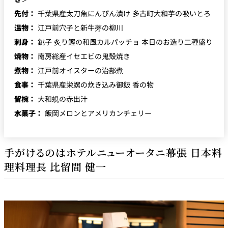
先付：
千葉県産太刀魚にんぴん漬け 多古町大和芋の吸いとろ
温物：
江戸前穴子と新牛蒡の柳川
刺身：
銚子 炙り鰹の和風カルパッチョ 本日のお造り二種盛り
焼物：
南房総産イセエビの鬼殻焼き
煮物：
江戸前オイスターの治部煮
食事：
千葉県産栄螺の炊き込み御飯 香の物
留椀：
大和蜆の赤出汁
水菓子：
飯岡メロンとアメリカンチェリー
手がけるのはホテルニューオータニ幕張 日本料
理料理長 比留間 健一