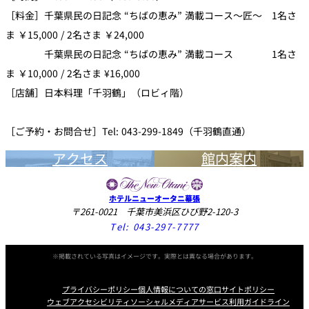
［料金］千葉県民の日記念 “ちばの恵み” 満載コース～匠～ 1名さ
ま ￥15,000 / 2名さま ￥24,000
千葉県民の日記念 “ちばの恵み” 満載コース 1名さ
ま ￥10,000 / 2名さま ¥16,000
［店舗］日本料理「千羽鶴」（ロビィ階）
［ご予約・お問合せ］Tel: 043-299-1849（千羽鶴直通）
アクセス
館内案内
ホテルニューオータニ幕張
〒261-0021 千葉市美浜区ひび野2-120-3
Tel:
043-297-7777
※掲載されている写真はイメージです。実際とは異なる場合があります。
プライバシーポリシー
個人情報についての窓口
サイトポリシー
ウェブアクセシビリティ
ソーシャルメディアサービス利用ガイドライン