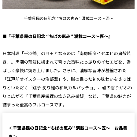
千葉県民の日記念 “ちばの恵み” 満載コース～匠～
■『千葉県民の日記念 “ちばの恵み” 満載コース～匠～』
日本料理「千羽鶴」の目玉となるのは「南房総産イセエビの鬼殻焼
き」。黒潮の荒波に揉まれて育った旨味たっぷりのイセエビを、香
ばしく豪快に焼き上げました。さらに、濃厚な旨味が凝縮された
「江戸前オイスターの治部煮」や、脂の乗った旬の味わいをさっぱ
りといただく「銚子 炙り鰹の和風カルパッチョ」、磯の香りがふわ
りと広がる「千葉県産栄螺の炊き込み御飯」など、千葉県の魅力が
詰まった至高のフルコースです。
＜
千葉県民の日記念 “ちばの恵み” 満載コース～匠～ お品書
き
＞