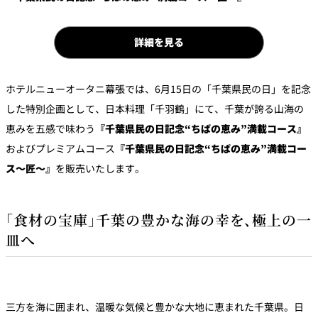
パーティースペース
詳細を見る
Tokio
ご案内
ホテルニューオータニ幕張では、6月15日の「千葉県民の日」を記念
した特別企画として、日本料理「千羽鶴」にて、千葉が誇る山海の
レストラン夏
レストランギ
七五三プラン
の涼宴プラン
個室のご案内
フト券
2026
2026
恵みを五感で味わう
『千葉県民の日記念“ちばの恵み”満載コース』
およびプレミアムコース
『千葉県民の日記念“ちばの恵み”満載コー
シャンパーニ
自宅で味わう
ス～匠～』
を販売いたします。
ュフェア
レストランパ
レストラン個
ホテルのテイ
～ポメリー ブ
ーティープラ
室お祝いプラ
クアウトメニ
リュット・ロ
ン
ン
ュー
ワイヤル～
「食材の宝庫」千葉の豊かな海の幸を、極上の一
誕生日や記念
よくあるご質
皿へ
チャペルでプ
日のお祝いに
問
レストランご
ロポーズディ
～アニバーサ
法要プラン
ナープラン
リー～
三方を海に囲まれ、温暖な気候と豊かな大地に恵まれた千葉県。日