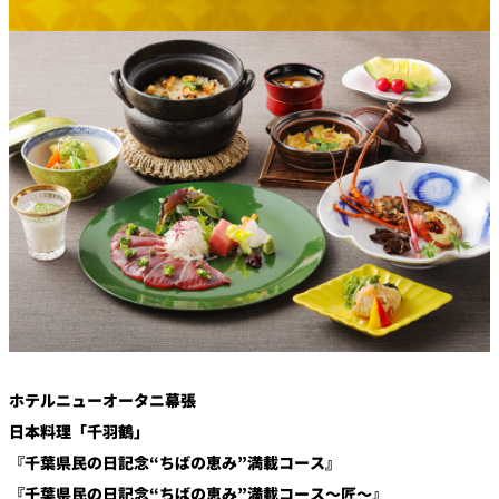
鉄板焼
欅
Sky Salon 欅
スイーツ
パティスリー
SATSUKI
ラウンジ・バー
レス
ベイコートカ
トラ
ザ・ラウンジ
フェ
ン＆
ガーデンレストラン
バー
Shell the
Garden＜期間
限定＞
ホテルニューオータニ幕張
ルームサービス
日本料理「千羽鶴」
『千葉県民の日記念“ちばの恵み”満載コース』
ルームサービ
ス
『千葉県民の日記念“ちばの恵み”満載コース～匠～』