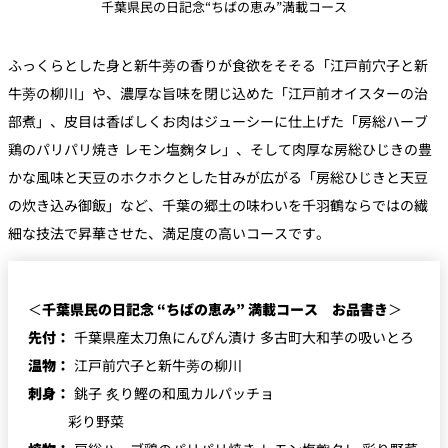
千葉県民の日記念“ちばの恵み”満載コース
ふっくらとした身と新牛蒡の香りが食欲をそそる「江戸前穴子と新
牛蒡の柳川」や、濃厚な旨味を閉じ込めた「江戸前オイスターの治
部煮」、皮目は香ばしくお肉はジューシーに仕上げた「房総ハーブ
鶏のパリパリ焼き レモン塩麴タレ」、そして肉厚な房総ひじきの豊
かな風味と天豆のホクホクとした甘みが広がる「房総ひじきと天豆
の炊き込み御飯」など、千葉の郷土の味わいを千羽鶴ならではの繊
細な技法で昇華させた、満足度の高いコースです。
＜
千葉県民の日記念 “ちばの恵み” 満載コース お品書き
＞
先付：
千葉県産太刀魚にんぴん漬け 多古町大和芋の吸いとろ
温物：
江戸前穴子と新牛蒡の柳川
刺身：
銚子 炙り鰹の和風カルパッチョ
彩り野菜