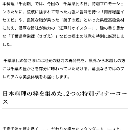
本料理「千羽鶴」では、今回の「千葉県民の日」特別プロモーショ
ンのために、荒波に揉まれて育った力強い旨味を持つ「南房総産イ
セエビ」や、良質な脂が乗った「銚子の鰹」といった県産高級食材
に加え、濃厚な旨味が魅力の「江戸前オイスター」、磯の香り豊か
な「千葉県産栄螺（さざえ）」などの郷土の味覚を特別に厳選しま
した。
千葉県民の皆さまには地元の魅力の再発見を、県外からお越しの方
には千葉の豊かさを存分に味わっていただける、幕張ならではのプ
レミアムな美食体験をお届けします。
日本料理の粋を集めた、2つの特別ディナーコー
ス
千産千消の贅を尽くし、こだわりを極めたスタンダードコースと、