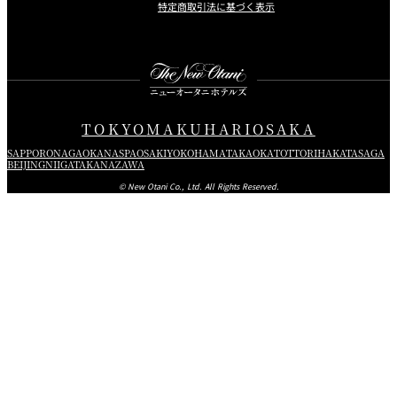
特定商取引法に基づく表示
Instagram
Facebook
Youtube
TOKYO
MAKUHARI
OSAKA
SAPPORO
NAGAOKA
NASPA
OSAKI
YOKOHAMA
TAKAOKA
TOTTORI
HAKATA
SAGA
BEIJING
NIIGATA
KANAZAWA
© New Otani Co., Ltd. All Rights Reserved.