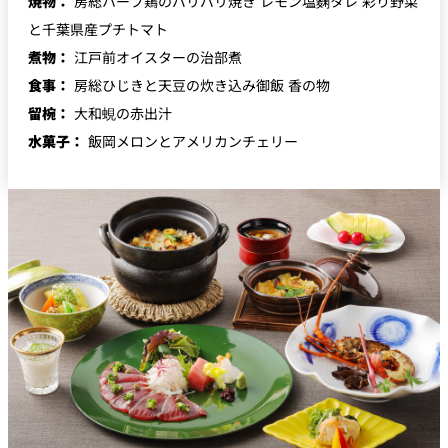
焼物：
房総ハーブ鶏のパリパリ焼き レモン塩麴タレ 彩り野菜
と千葉県産プチトマト
煮物：
江戸前オイスターの治部煮
食事：
房総ひじきと天豆の炊き込み御飯 香の物
留椀：
大和蜆の赤出汁
水菓子：
飯岡メロンとアメリカンチェリー