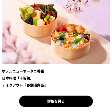
鉄板焼
欅
Sky Salon 欅
スイーツ
パティスリー
SATSUKI
ラウンジ・バー
レス
ベイコートカ
トラ
ザ・ラウンジ
フェ
ン＆
ガーデンレストラン
バー
ホテルニューオータニ幕張
日本料理「千羽鶴」
Shell the
Garden＜期間
テイクアウト『春爛漫弁当』
限定＞
ルームサービス
詳細を見る
ルームサービ
ス