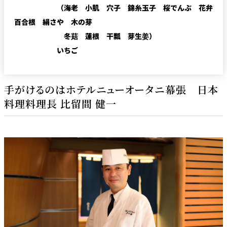
（海老 小肌 穴子 錦糸玉子 桜でんぶ 花弁
百合根 絹さや 木の芽
冬菇 蓮根 干瓢 芽生姜）
いちご
手がけるのはホテルニューオータニ幕張 日本
料理料理長 比留間 健一