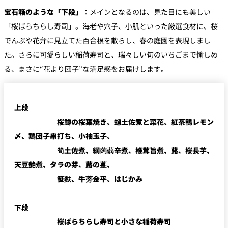
宝石箱のような「下段」
：メインとなるのは、見た目にも美しい
「桜ばらちらし寿司」。海老や穴子、小肌といった厳選食材に、桜
でんぶや花弁に見立てた百合根を散らし、春の庭園を表現しまし
た。さらに可愛らしい稲荷寿司と、瑞々しい旬のいちごまで愉しめ
る、まさに“花より団子”な満足感をお届けします。
上段
桜鱒の桜葉焼き、蛸土佐煮と菜花、紅茶鴨レモン
〆、鶏団子串打ち、小袖玉子、
筍土佐煮、綱蒟蒻辛煮、椎茸旨煮、蕗、桜長芋、
天豆艶煮、タラの芽、蕗の薹、
笹麩、牛蒡金平、はじかみ
下段
桜ばらちらし寿司と小さな稲荷寿司