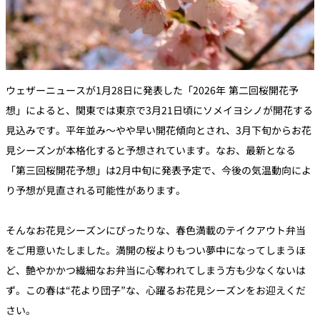
ウェザーニュースが1月28日に発表した「2026年 第二回桜開花予
想」によると、関東では東京で3月21日頃にソメイヨシノが開花する
見込みです。平年並み〜やや早い開花傾向とされ、3月下旬からお花
見シーズンが本格化すると予想されています。なお、最新となる
「第三回桜開花予想」は2月中旬に発表予定で、今後の気温動向によ
り予想が見直される可能性があります。
そんなお花見シーズンにぴったりな、春色満載のテイクアウト弁当
をご用意いたしました。満開の桜よりもつい夢中になってしまうほ
ど、艶やかかつ繊細なお弁当に心奪われてしまう方も少なくないは
ず。この春は“花より団子”な、心躍るお花見シーズンをお迎えくだ
さい。