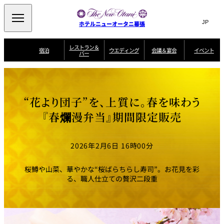
Search
言
サ
ホテルニューオータニ幕張
語
イ
切
り
ト
JP
レストラン＆
(日本語)
宿泊
ウエディング
会議＆宴会
イベント
バー
替
内
EN
(English)
え
ビュッフェ
メ
検
Select Language
▼
宿
宴
プ
ニ
泊
会
ラ
索
客
ュ
ウエディングスタ
プ
場
ン
室
トップページ
コンセプト
ニューオータニク
イル
ラ
一
一
ー
窓
SATSUKI
ザ・ラウンジ
選ばれる理由
一
ラブ会員限定
“花より団子”を、上質に。春を味わう
ン
覧
覧
ウ
を
覧
スイートご宿泊特
一
を
オールデイダイニング
会
典
開
エ
覧
『春爛漫弁当』期間限定販売
挙式
披露宴
料理・ケーキ
閉
議
開
デ
＆
特
ィ
閉
典
SATSUKI
宴
ン
と
誕生日や記念日の
ウエディングスト
2026年2月6日 16時00分
ルームサービス
オ
会
独立型邸宅
資料請求
季処（日本料理）
お祝いに
ーリー
グ
朝食
～ROOM SERVICE
プ
～アニバーサリー
～BREAKFAST～
～
シ
～
ョ
記念日・お祝いで
【宴会用】
テイク
桜鱒や山菜、華やかな“桜ばらちらし寿司”。お花見を彩
ン
のご利用に
アウトメニュー
ホテルへのアクセ
千羽鶴
山茶花
一心
る、職人仕立ての贅沢二段重
よくあるご質問
ス
よ
中国料理
く
あ
る
ご
質
大観苑
問