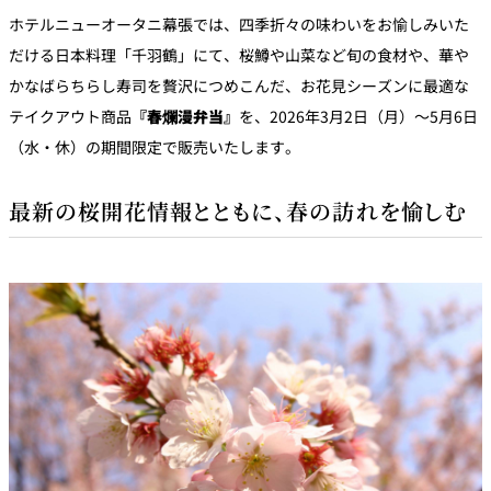
パーティースペース
ホテルニューオータニ幕張では、四季折々の味わいをお愉しみいた
だける日本料理「千羽鶴」にて、桜鱒や山菜など旬の食材や、華や
Tokio
かなばらちらし寿司を贅沢につめこんだ、お花見シーズンに最適な
ご案内
テイクアウト商品
『春爛漫弁当』
を、2026年3月2日（月）～5月6日
（水・休）の期間限定で販売いたします。
レストラン夏
レストランギ
七五三プラン
の涼宴プラン
個室のご案内
フト券
2026
2026
最新の桜開花情報とともに、春の訪れを愉しむ
シャンパーニ
自宅で味わう
ュフェア
レストランパ
レストラン個
ホテルのテイ
～ポメリー ブ
ーティープラ
室お祝いプラ
クアウトメニ
リュット・ロ
ン
ン
ュー
ワイヤル～
誕生日や記念
よくあるご質
チャペルでプ
日のお祝いに
問
レストランご
ロポーズディ
～アニバーサ
法要プラン
ナープラン
リー～