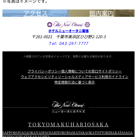
※写真はイメージです。
アクセス
館内案内
ホテルニューオータニ幕張
〒261-0021 千葉市美浜区ひび野2-120-3
Tel:
043-297-7777
※掲載されている写真はイメージです。実際とは異なる場合があります。
プライバシーポリシー
個人情報についての窓口
サイトポリシー
ウェブアクセシビリティ
ソーシャルメディアサービス利用ガイドライン
特定商取引法に基づく表示
Instagram
Facebook
Youtube
TOKYO
MAKUHARI
OSAKA
SAPPORO
NAGAOKA
NASPA
OSAKI
YOKOHAMA
TAKAOKA
TOTTORI
HAKATA
SAGA
BEIJING
NIIGATA
KANAZAWA