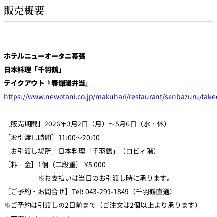
販売概要
ホテルニューオータニ幕張
日本料理「千羽鶴」
テイクアウト『春爛漫弁当』
https://www.newotani.co.jp/makuhari/restaurant/senbazuru/tak
［販売期間］2026年3月2日（月）～5月6日（水・休）
［お引渡し時間］11:00～20:00
［お引渡し場所］日本料理「千羽鶴」（ロビィ階）
［料 金］1個（二段重） ¥5,000
※お支払いは当日のお引渡し時に承ります。
［ご予約・お問合せ］Tel
:
043-299-1849（千羽鶴直通）
※ご予約は引渡しの2日前まで（ご注文は2個以上より承ります）