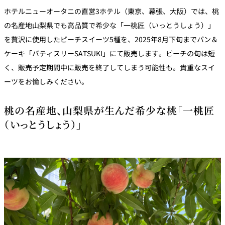
パーティースペース
ホテルニューオータニの直営3ホテル（東京、幕張、大阪）では、桃
の名産地山梨県でも高品質で希少な「一桃匠（いっとうしょう）」
Tokio
を贅沢に使用したピーチスイーツ5種を、2025年8月下旬までパン＆
ご案内
ケーキ「パティスリーSATSUKI」にて販売します。ピーチの旬は短
く、販売予定期間中に販売を終了してしまう可能性も。貴重なスイ
レストラン夏
ーツをお愉しみください。
レストランギ
七五三プラン
の涼宴プラン
個室のご案内
フト券
2026
2026
桃の名産地、山梨県が生んだ希少な桃「一桃匠
シャンパーニ
自宅で味わう
ュフェア
（いっとうしょう）」
レストランパ
レストラン個
ホテルのテイ
～ポメリー ブ
ーティープラ
室お祝いプラ
クアウトメニ
リュット・ロ
ン
ン
ュー
ワイヤル～
誕生日や記念
よくあるご質
チャペルでプ
日のお祝いに
問
レストランご
ロポーズディ
～アニバーサ
法要プラン
ナープラン
リー～