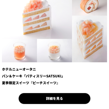
鉄板焼
欅
Sky Salon 欅
スイーツ
パティスリー
SATSUKI
ラウンジ・バー
レス
ベイコートカ
トラ
ザ・ラウンジ
フェ
ン＆
ガーデンレストラン
バー
ホテルニューオータニ
パン＆ケーキ「パティスリーSATSUKI」
Shell the
Garden＜期間
夏季限定スイーツ『ピーチスイーツ』
限定＞
ルームサービス
詳細を見る
ルームサービ
ス