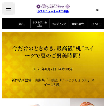
Search
言
サ
ホテルニューオータニ幕張
語
イ
切
り
ト
JP
レストラン＆
(日本語)
宿泊
ウエディング
会議＆宴会
イベント
バー
替
内
EN
(English)
え
ビュッフェ
メ
検
Select Language
▼
宿
宴
プ
ニ
泊
会
ラ
索
客
ュ
ウエディングスタ
プ
場
ン
室
トップページ
コンセプト
ニューオータニク
イル
ラ
一
一
ー
窓
SATSUKI
ザ・ラウンジ
選ばれる理由
一
ラブ会員限定
今だけのときめき。最高級“桃”スイ
ン
覧
覧
ウ
を
覧
スイートご宿泊特
一
を
オールデイダイニング
会
典
開
エ
覧
ーツで夏のご褒美時間！
挙式
披露宴
料理・ケーキ
閉
議
開
デ
＆
特
ィ
閉
典
SATSUKI
宴
ン
と
誕生日や記念日の
ウエディングスト
2025年8月7日 14時00分
ルームサービス
オ
会
独立型邸宅
資料請求
季処（日本料理）
お祝いに
ーリー
グ
朝食
～ROOM SERVICE
プ
～アニバーサリー
～BREAKFAST～
～
シ
～
ョ
記念日・お祝いで
【宴会用】
テイク
新作続々登場！山梨県「一桃匠（いっとうしょう）」ス
ン
のご利用に
アウトメニュー
ホテルへのアクセ
千羽鶴
山茶花
一心
イーツ5選。
よくあるご質問
ス
よ
中国料理
く
あ
る
ご
質
大観苑
問