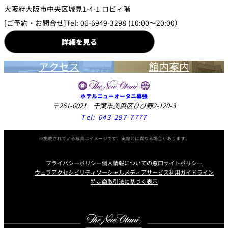
大阪府大阪市中央区城見1-4-1 ロビィ階
[ご予約・お問合せ]Tel: 06-6949-3298 (10:00～20:00）
詳細を見る
アクセス
館内案内
ホテルニューオータニ幕張
〒261-0021 千葉市美浜区ひび野2-120-3
Tel:
043-297-7777
※掲載されている写真はイメージです。実際とは異なる場合があります。
プライバシーポリシー
個人情報についての窓口
サイトポリシー
ウェブアクセシビリティ
ソーシャルメディアサービス利用ガイドライン
特定商取引法に基づく表示
Instagram
Facebook
Youtube