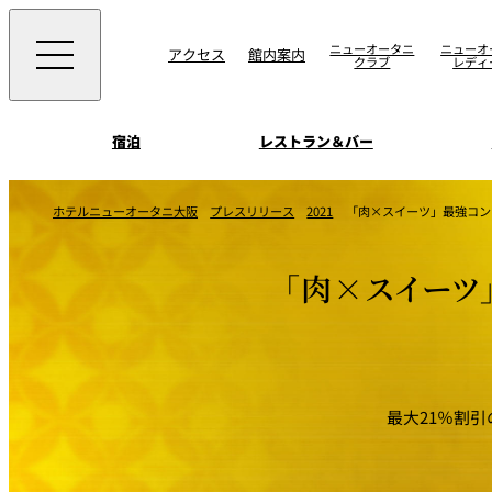
ニューオータニ
ニューオ
アクセス
館内案内
クラブ
レディ
宿泊
レストラン＆バー
西洋料理
宴会場一覧
客室一覧
ホテルニューオータニ大阪
プレスリリース
2021
「肉×スイーツ」最強コン
ニューオータニウエ
会議＆宴会
ングの魅力
SAKURA
宿泊
宴会ご予約・お問合
「肉×スイーツ
日本料理
ォーム
朝食のご案内
挙式
ウエディング
ムービー
けやき
叙々苑 游玄亭
最大21％割
中国料理
お問合せ