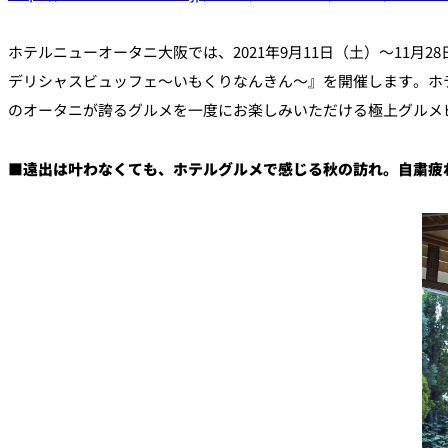
ルームサービス
個室
ホテルニューオータニ大阪では、2021年9月11日（土）～11月28日（
デリシャスビュッフェ～いもくりなんきん～』を開催します。ホ
River Terrace
のオータニが誇るグルメを一度にお楽しみいただける極上グルメ
ご案内
レストランキャンセ
リシー及びキャッシ
■
遠出は叶わなくても、ホテルグルメで感じる秋の訪れ。自粛疲
ス決済のご案内