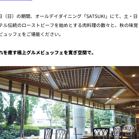
日）の期間、オールデイダイニング「SATSUKI」にて、土・日・祝日限定
テル伝統のローストビーフを始めとする肉料理の数々と、秋の味覚
個室のあるレストラン
ビュッフェをご堪能ください。
ルポ
ュレ
れを癒す極上グルメビュッフェ
を寛ぎ空間で。
メールマガジン"Letter
OTANI"ご登録フォーム