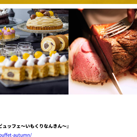
E
KI
フォーシーズンズ
ビュッフェ
～
いもくりなんきん
～』
-buffet-autumn/