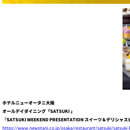
大観苑
創作料理
味寛
カフェ・ラウンジ
レストラン＆
SATSUKI LOUNG
バー
スイーツ
パティスリーSATSU
バー
ホテルニューオータニ大阪
キャッスル
オールデイダイニング
「
SATSUKI
」
ルームサービス
『
SATSUKI WEEKEND
PRESENTATION
スイーツ＆デリシャス
https://www.newotani.co.jp/osaka/restaurant/satsuki/satsuki