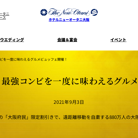
ータニ
ース
ホテルニューオータニ大阪
ウエディング
会議＆宴会
イベント
ウエディングスタイル
宿泊プラン一覧
プラン一覧
サービスガ
ビを一度に味わえるグルメビュッフェ開催！
ディ
お料理のご
新着情
SATSUKI
せフ
」最強コンビを一度に味わえるグルメ
ルームサービス
披露宴
料理・ケ
季処 一心
麺処 NAKAJ
2021年9月3日
美食ウエディング
ドレスブラ
「ituwa（い
期間限定POP 
花外楼 大坂城店
藤尾
引の「大阪府民」限定割引きで、遠距離移動を自粛する880万人の大
オープ
資料請求
ホテルへのア