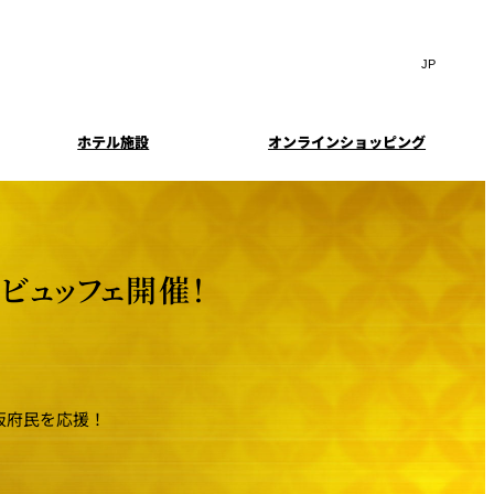
Search
言
サ
語
イ
切
ト
り
JP
(日本語)
替
ホテル施設
オンラインショッピング
内
え
EN
(English)
検
メ
中文(简)
(中文(简))
ニ
索
イド
特典とオプション
ュ
한국어
(한국어)
窓
ー
案内
報
スイート・エグゼクティ
フェア
を
を
Select Language
▼
ブフロアの特典
開
開
ビュッフェ開催！
閉
閉
ーキ
プラン
来館予約
IMA
乾山
ンド
つわ）」
UPストア
阪府民を応援！
ン
クセス