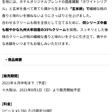
生地には、ホテルオリジナルブレンドの国産雑穀「ホワイトシリア
ル」と玄米を食べて育てた鶏から生まれた
「玄米卵」で
繊細な桃の
香りと味わいを損ねないようにさっぱりと仕上げました。
合わせるクリームも桃を主役として立てるために、
同シリーズ中最
も軽やかな九州大牟田産の35％クリーム
を採用。スッキリとした後
味のクリームが桃の繊細な香りと味わいをさらに引き立て、爽やか
な余韻をいつまでもお愉しみいただけます。
・商品概要
[販売期間]
2021年８月中旬まで（予定）
※大阪は、2021年8月1日（日）より販売開始予定
[料金]
1ピース ¥3,780【1日限定20個】