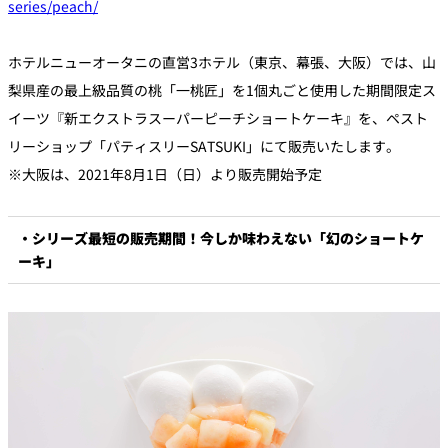
series/peach/
個室のあるレ
ホテルニューオータニの直営3ホテル（東京、幕張、大阪）では、山
River Terrace
ストラン
梨県産の最上級品質の桃「一桃匠」を1個丸ごと使用した期間限定ス
ご案内
イーツ『新エクストラスーパーピーチショートケーキ』を、ペスト
レストランキ
ャンセルポリ
リーショップ「パティスリーSATSUKI」にて販売いたします。
メールマガジ
シー及びキャ
ン"Letter
ッシュレス決
OTANI"ご登録
※大阪は、2021年8月1日（日）より販売開始予定
済のご案内
フォーム
・シリーズ最短の販売期間！今しか味わえない「幻のショートケ
ーキ」