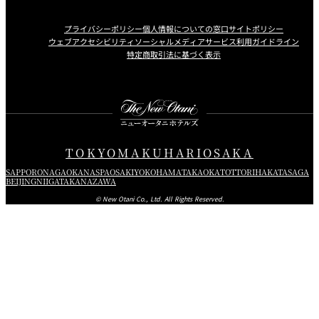
プライバシーポリシー
個人情報についての窓口
サイトポリシー
ウェブアクセシビリティ
ソーシャルメディアサービス利用ガイドライン
特定商取引法に基づく表示
Instagram
Facebook
X
TOKYO
MAKUHARI
OSAKA
SAPPORO
NAGAOKA
NASPA
OSAKI
YOKOHAMA
TAKAOKA
TOTTORI
HAKATA
SAGA
BEIJING
NIIGATA
KANAZAWA
© New Otani Co., Ltd. All Rights Reserved.