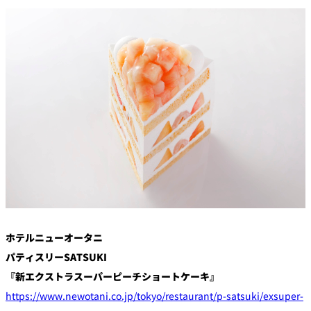
創作料理
ホテルへのアクセ
合
請
ス
せ
求
味寛
カフェ・ラウンジ
レス
SATSUKI
LOUNGE
トラ
ン＆
スイーツ
バー
パティスリー
SATSUKI
バー
フォーシーズ
キャッスル
ンズ
ホテルニューオータニ
ルームサービス
パティスリーSATSUKI
『新エクストラスーパーピーチショートケーキ』
ルームサービ
ス
https://www.newotani.co.jp/tokyo/restaurant/p-satsuki/exsuper-
個室