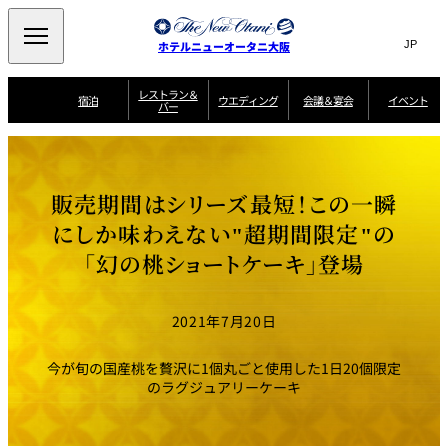
Search
言
サ
ホテルニューオータニ大阪
語
イ
切
り
ト
JP
レストラン＆
(日本語)
宿泊
ウエディング
会議＆宴会
イベント
バー
替
内
EN
(English)
え
西洋料理
メ
検
中文(简)
(中文(简))
宿
サ
ウ
ニ
泊
ー
エ
索
한국어
(한국어)
宴
プ
ュ
プ
ビ
デ
会
ラ
ラ
ス
ィ
ー
窓
SAKURA
SATSUKI
スイート・エグゼ
場
ン
Select Language
▼
販売期間はシリーズ最短！この一瞬
ン
ガ
ン
を
クティブフロアの
一
一
一
イ
グ
を
日本料理
特典
覧
覧
開
お料理
覧
ド
ス
にしか味わえない"超期間限定"の
ニューオータニウ
タ
閉
開
新着情報
エディングの魅力
会
イ
ル
「幻の桃ショートケーキ」登場
ウ
ル
議
閉
ー
宴
麺処
ム
会
エ
けやき
季処 一心
乾山
＆
NAKAJIMA
サ
ご
デ
宴
ー
予
挙式
披露宴
料理・ケーキ
朝食のご案内
ビ
約
ィ
会
2021年7月20日
ス
・
花外楼 大坂城
ン
お
叙々苑 游玄亭
藤尾
店
問
グ
ム
来
ドレスブランド
合
ー
館
今が旬の国産桃を贅沢に1個丸ごと使用した1日20個限定
中国料理
「ituwa（いつ
せ
ビ
予
わ）」
フ
のラグジュアリーケーキ
ー
約
美食ウエディング
期間限定POP UP
ォ
ストア オープン
ー
ム
大観苑
お
資
問
料