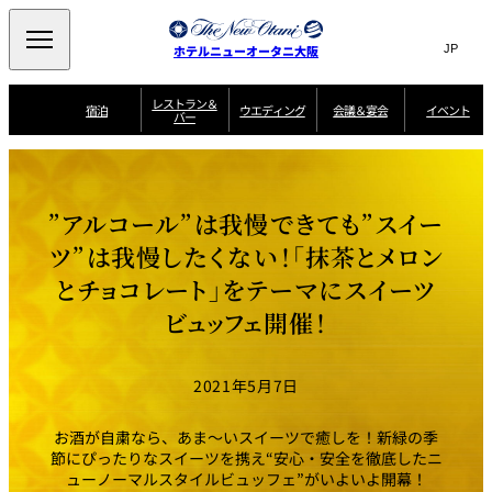
Search
言
サ
ホテルニューオータニ大阪
語
イ
切
り
ト
JP
レストラン＆
(日本語)
宿泊
ウエディング
会議＆宴会
イベント
バー
替
内
EN
(English)
え
西洋料理
メ
検
中文(简)
(中文(简))
宿
サ
ウ
ニ
泊
ー
エ
索
한국어
(한국어)
宴
プ
ュ
プ
ビ
デ
会
ラ
ラ
ス
ィ
ー
窓
SAKURA
SATSUKI
スイート・エグゼ
場
ン
Select Language
▼
”アルコール”は我慢できても”スイー
ン
ガ
ン
を
クティブフロアの
一
一
一
イ
グ
を
日本料理
特典
覧
覧
開
お料理
覧
ド
ス
ツ”は我慢したくない！「抹茶とメロン
ニューオータニウ
タ
閉
開
新着情報
エディングの魅力
会
イ
ル
とチョコレート」をテーマにスイーツ
ウ
ル
議
閉
ー
宴
麺処
ム
会
エ
けやき
季処 一心
乾山
＆
NAKAJIMA
サ
ご
ビュッフェ開催！
デ
宴
ー
予
挙式
披露宴
料理・ケーキ
朝食のご案内
ビ
約
ィ
会
ス
・
花外楼 大坂城
ン
お
叙々苑 游玄亭
藤尾
店
問
2021年5月7日
グ
ム
来
ドレスブランド
合
ー
館
中国料理
「ituwa（いつ
せ
ビ
予
わ）」
フ
ー
約
美食ウエディング
期間限定POP UP
ォ
お酒が自粛なら、あま～いスイーツで癒しを！新緑の季
ストア オープン
ー
節にぴったりなスイーツを携え“安心・安全を徹底したニ
ム
大観苑
ューノーマルスタイルビュッフェ”がいよいよ開幕！
お
資
問
料