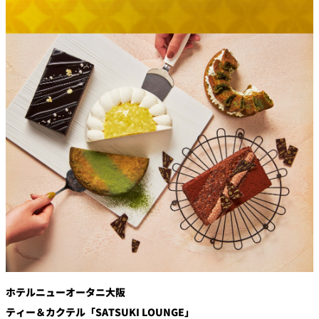
創作料理
ホテルへのアクセ
合
請
ス
せ
求
味寛
カフェ・ラウンジ
レス
SATSUKI
LOUNGE
トラ
ン＆
スイーツ
バー
パティスリー
SATSUKI
バー
フォーシーズ
キャッスル
ンズ
ルームサービス
ホテルニューオータニ大阪
ルームサービ
ス
ティー＆カクテル「SATSUKI LOUNGE」
個室