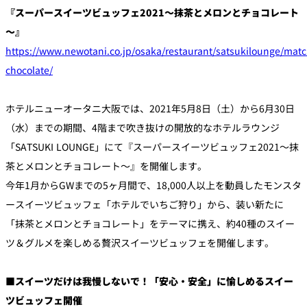
『スーパースイーツビュッフェ2021～抹茶とメロンとチョコレート
～』
個室のあるレ
River Terrace
ストラン
https://www.newotani.co.jp/osaka/restaurant/satsukilounge/matc
ご案内
chocolate/
レストランキ
ャンセルポリ
メールマガジ
シー及びキャ
ホテルニューオータニ大阪では、2021年5月8日（土）から6月30日
ン"Letter
ッシュレス決
OTANI"ご登録
済のご案内
フォーム
（水）までの期間、4階まで吹き抜けの開放的なホテルラウンジ
「SATSUKI LOUNGE」にて『スーパースイーツビュッフェ2021～抹
茶とメロンとチョコレート～』を開催します。
今年1月からGWまでの5ヶ月間で、18,000人以上を動員したモンスタ
ースイーツビュッフェ「ホテルでいちご狩り」から、装い新たに
「抹茶とメロンとチョコレート」をテーマに携え、約40種のスイー
ツ＆グルメを楽しめる贅沢スイーツビュッフェを開催します。
■スイーツだけは我慢しないで！「安心・安全」に愉しめるスイー
ツビュッフェ開催