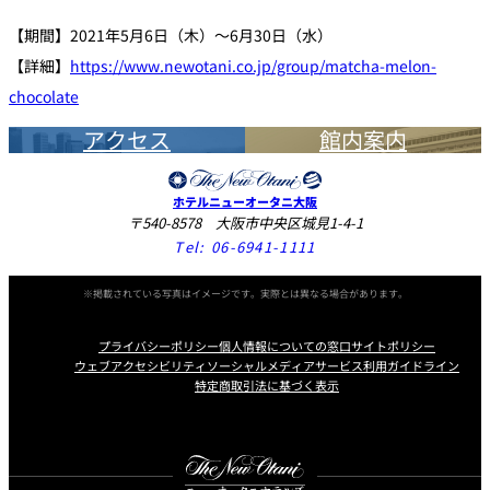
【期間】2021年5月6日（木）～6月30日（水）
【詳細】
https://www.newotani.co.jp/group/matcha-melon-
chocolate
アクセス
館内案内
ホテルニューオータニ大阪
〒540-8578 大阪市中央区城見1-4-1
Tel:
06-6941-1111
※掲載されている写真はイメージです。実際とは異なる場合があります。
プライバシーポリシー
個人情報についての窓口
サイトポリシー
ウェブアクセシビリティ
ソーシャルメディアサービス利用ガイドライン
特定商取引法に基づく表示
Instagram
Facebook
X