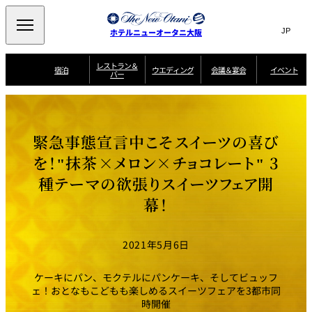
Search
言
サ
ホテルニューオータニ大阪
語
イ
切
り
ト
JP
レストラン＆
(日本語)
宿泊
ウエディング
会議＆宴会
イベント
バー
替
内
EN
(English)
え
西洋料理
メ
検
中文(简)
(中文(简))
宿
サ
ウ
ニ
泊
ー
エ
索
한국어
(한국어)
宴
プ
ュ
プ
ビ
デ
会
ラ
ラ
ス
ィ
ー
窓
SAKURA
SATSUKI
スイート・エグゼ
場
ン
Select Language
▼
緊急事態宣言中こそスイーツの喜び
ン
ガ
ン
を
クティブフロアの
一
一
一
イ
グ
を
日本料理
特典
覧
覧
開
お料理
覧
ド
ス
を！"抹茶×メロン×チョコレート" 3
ニューオータニウ
タ
閉
開
新着情報
エディングの魅力
会
イ
ル
種テーマの欲張りスイーツフェア開
ウ
ル
議
閉
ー
宴
麺処
ム
会
エ
けやき
季処 一心
乾山
＆
NAKAJIMA
サ
ご
幕！
デ
宴
ー
予
挙式
披露宴
料理・ケーキ
朝食のご案内
ビ
約
ィ
会
ス
・
花外楼 大坂城
ン
お
叙々苑 游玄亭
藤尾
店
問
2021年5月6日
グ
ム
来
ドレスブランド
合
ー
館
中国料理
「ituwa（いつ
せ
ビ
予
わ）」
フ
ー
約
美食ウエディング
期間限定POP UP
ォ
ケーキにパン、モクテルにパンケーキ、そしてビュッフ
ストア オープン
ー
ェ！おとなもこどもも楽しめるスイーツフェアを3都市同
ム
大観苑
時開催
お
資
問
料