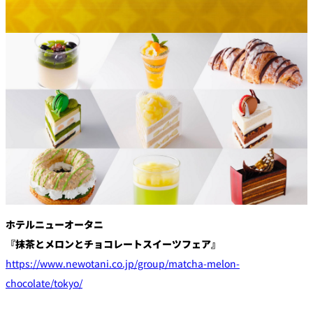
創作料理
ホテルへのアクセ
合
請
ス
せ
求
味寛
カフェ・ラウンジ
レス
SATSUKI
LOUNGE
トラ
ン＆
スイーツ
バー
パティスリー
SATSUKI
バー
フォーシーズ
ホテルニューオータニ
キャッスル
ンズ
『抹茶とメロンとチョコレートスイーツフェア』
ルームサービス
https://www.newotani.co.jp/group/matcha-melon-
chocolate/tokyo/
ルームサービ
ス
個室