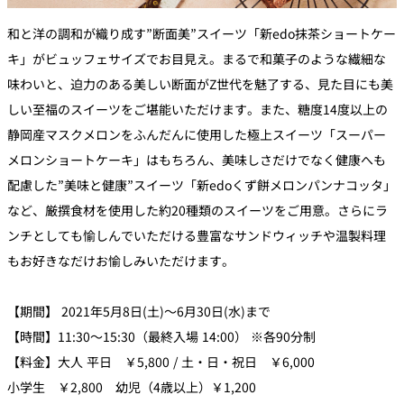
和と洋の調和が織り成す”断面美”スイーツ「新edo抹茶ショートケー
キ」がビュッフェサイズでお目見え。まるで和菓子のような繊細な
味わいと、迫力のある美しい断面がZ世代を魅了する、見た目にも美
しい至福のスイーツをご堪能いただけます。また、糖度14度以上の
静岡産マスクメロンをふんだんに使用した極上スイーツ「スーパー
メロンショートケーキ」はもちろん、美味しさだけでなく健康へも
配慮した”美味と健康”スイーツ「新edoくず餅メロンパンナコッタ」
など、厳撰食材を使用した約20種類のスイーツをご用意。さらにラ
ンチとしても愉しんでいただける豊富なサンドウィッチや温製料理
もお好きなだけお愉しみいただけます。
【期間】 2021年5月8日(土)～6月30日(水)まで
【時間】11:30～15:30（最終入場 14:00） ※各90分制
【料金】大人 平日 ￥5,800 / 土・日・祝日 ￥6,000
小学生 ￥2,800 幼児（4歳以上）￥1,200