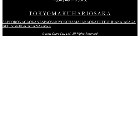
TOKYO
MAKUHARI
OSAKA
SAPPORO
NAGAOKA
NASPA
OSAKI
YOKOHAMA
TAKAOKA
TOTTORI
HAKATA
SAGA
BEIJING
NIIGATA
KANAZAWA
© New Otani Co., Ltd. All Rights Reserved.