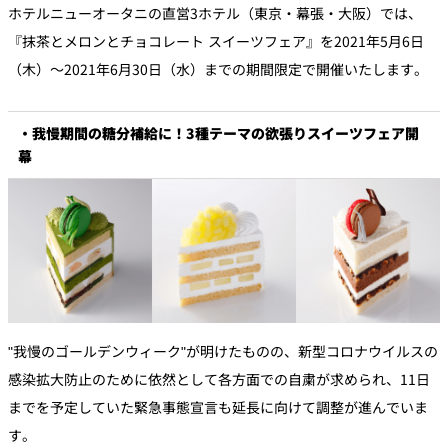
ホテルニューオータニの直営3ホテル（東京・幕張・大阪）では、
『抹茶とメロンとチョコレート スイーツフェア』を2021年5月6日
個室のあるレ
River Terrace
ストラン
（木）～2021年6月30日（水）までの期間限定で開催いたします。
ご案内
レストランキ
・我慢期間の糖分補給に！3種テーマの欲張りスイーツフェア開
ャンセルポリ
メールマガジ
シー及びキャ
幕
ン"Letter
ッシュレス決
OTANI"ご登録
済のご案内
フォーム
"我慢のゴールデンウィーク"が明けたものの、新型コロナウイルスの
感染拡大防止のために依然として各方面での自粛が求められ、11日
までを予定していた緊急事態宣言も延長に向けて調整が進んでいま
す。