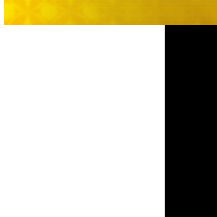
大観苑
創作料理
味寛
カフェ・ラウンジ
レストラン＆
SATSUKI LOUNG
バー
スイーツ
パティスリーSATSU
バー
キャッスル
ルームサービス