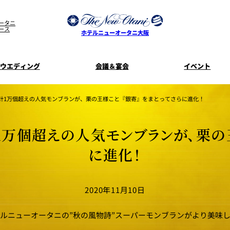
ータニ
ース
ホテルニューオータニ大阪
ウエディング
会議＆宴会
イベント
ウエディングスタイル
宿泊プラン一覧
プラン一覧
サービスガ
累計1万個超えの人気モンブランが、栗の王様こと『銀寄』をまとってさらに進化！
ディ
お料理のご
新着情
SATSUKI
せフ
1万個超えの人気モンブランが、栗の
ルームサービス
披露宴
料理・ケ
に進化！
季処 一心
麺処 NAKAJ
美食ウエディング
ドレスブラ
「ituwa（い
2020年11月10日
期間限定POP 
花外楼 大坂城店
藤尾
オープ
ルニューオータニの”秋の風物詩”スーパーモンブランがより美味
資料請求
ホテルへのア