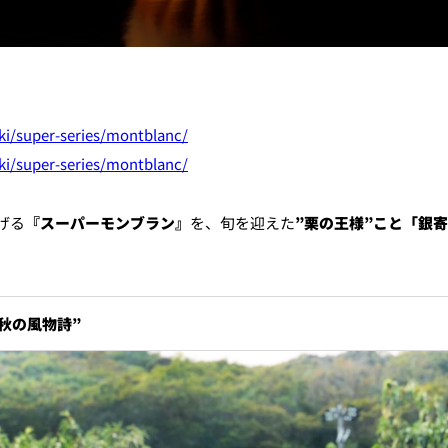
個室のあるレストラン
ki/super-series/montblanc/
ルポ
ki/super-series/montblanc/
ュレ
メールマガジン"Letter
OTANI"ご登録フォーム
げる
『スーパーモンブラン』
を、旬を迎えた
”栗の王様”こと「銀
秋の風物詩”