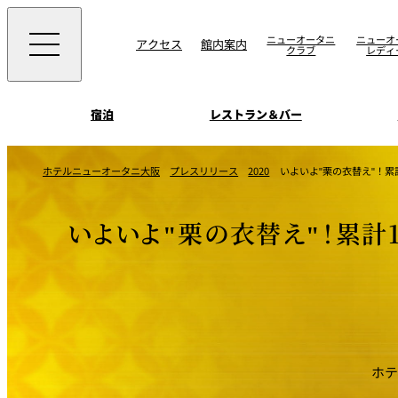
ニューオータニ
ニューオ
アクセス
館内案内
クラブ
レディ
宿泊
レストラン＆バー
西洋料理
宴会場一覧
客室一覧
ホテルニューオータニ大阪
プレスリリース
2020
いよいよ"栗の衣替え"！
ニューオータニウエ
会議＆宴会
ングの魅力
SAKURA
宿泊
宴会ご予約・お問合
いよいよ"栗の衣替え"！累計
日本料理
ォーム
朝食のご案内
挙式
ウエディング
ムービー
けやき
叙々苑 游玄亭
中国料理
ホテ
お問合せ