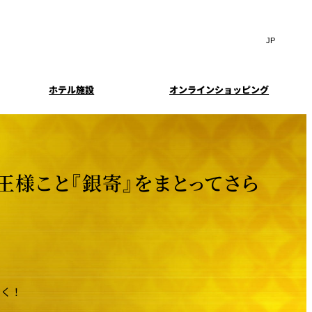
Search
言
サ
語
イ
切
ト
り
JP
(日本語)
替
ホテル施設
オンラインショッピング
内
え
EN
(English)
検
メ
中文(简)
(中文(简))
ニ
索
イド
特典とオプション
ュ
한국어
(한국어)
窓
ー
案内
報
スイート・エグゼクティ
フェア
を
を
Select Language
▼
ブフロアの特典
開
開
王様こと『銀寄』をまとってさら
閉
閉
ーキ
プラン
来館予約
IMA
乾山
ンド
つわ）」
UPストア
ン
しく！
クセス