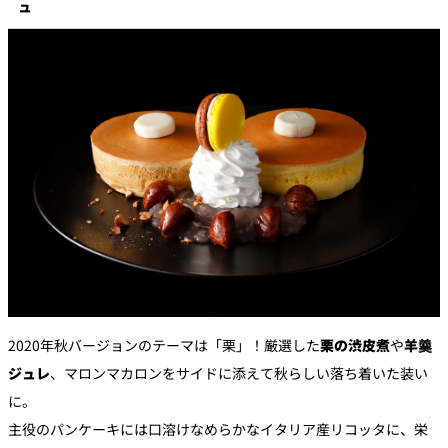
ュ
2020年秋バージョンのテーマは「栗」！厳選した
栗の渋皮煮
や
羊羹
ジュレ
、マロンマカロンをサイドに添えて秋らしい落ち着いた装い
に。
主役のパンケーキには口溶けなめらかなイタリア産リコッタに、栄