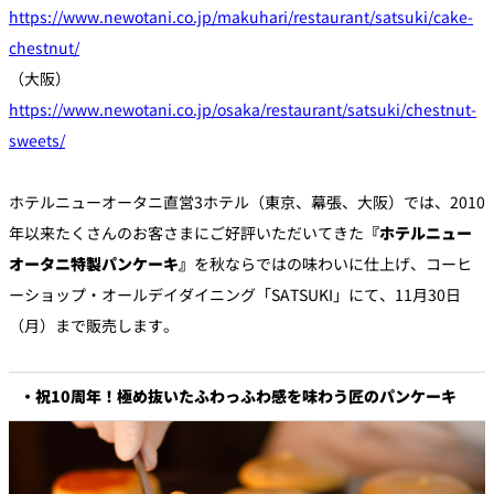
https://www.newotani.co.jp/makuhari/restaurant/satsuki/cake-
chestnut/
個室のあるレ
River Terrace
ストラン
（大阪）
ご案内
https://www.newotani.co.jp/osaka/restaurant/satsuki/chestnut-
sweets/
レストランキ
ャンセルポリ
メールマガジ
シー及びキャ
ン"Letter
ッシュレス決
OTANI"ご登録
済のご案内
ホテルニューオータニ直営3ホテル（東京、幕張、大阪）では、2010
フォーム
年以来たくさんのお客さまにご好評いただいてきた
『ホテルニュー
オータニ特製パンケーキ』
を秋ならではの味わいに仕上げ、コーヒ
ーショップ・オールデイダイニング「SATSUKI」にて、11月30日
（月）まで販売します。
・祝10周年！極め抜いたふわっふわ感を味わう匠のパンケーキ