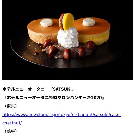
創作料理
ホテルへのアクセ
合
請
ス
せ
求
味寛
カフェ・ラウンジ
レス
SATSUKI
LOUNGE
トラ
ン＆
スイーツ
バー
パティスリー
SATSUKI
バー
ホテルニューオータニ 「SATSUKI」
フォーシーズ
『ホテルニューオータニ特製マロンパンケーキ2020』
キャッスル
ンズ
（東京）
ルームサービス
https://www.newotani.co.jp/tokyo/restaurant/satsuki/cake-
chestnut/
ルームサービ
ス
（幕張）
個室