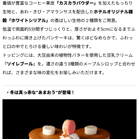
養価が豊富なコーヒー果皮
「カスカラパウダー」
を加えたもっちり
生地と、あわ・きび・アマランサスを配合した
ホテルオリジナル雑
穀「ホワイトシリアル」
の香ばしい生地の２種類をご用意。
低温で両面約5分間ずつじっくりと、厚さがおよそ5cmになるまでふ
わっふわに焼き上げたパンケーキは、驚くほどなめらかで、ふわっ
と口の中でとろける優しい味わいが特徴です。
トッピングには、大豆由来の植物性バターを使用した豆乳クリーム
『ソイレブール』
を。濃さの違う3種類のメープルシロップと合わせ
れば、さまざまな味の変化をお愉しみいただけます。
・冬は真っ赤な"あまおう"が登場！