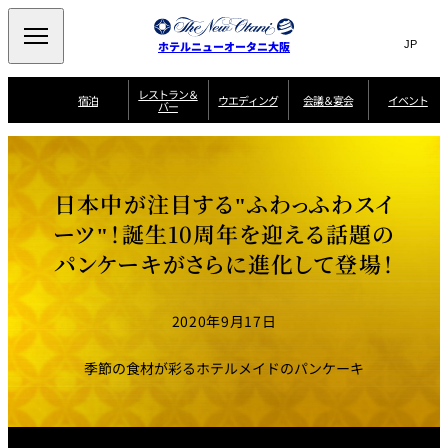
Search
言
サ
ホテルニューオータニ大阪
語
イ
切
り
ト
JP
レストラン＆
(日本語)
宿泊
ウエディング
会議＆宴会
イベント
バー
替
内
EN
(English)
え
西洋料理
メ
検
中文(简)
(中文(简))
宿
サ
ウ
ニ
泊
ー
エ
索
한국어
(한국어)
宴
プ
ュ
プ
ビ
デ
会
ラ
ラ
ス
ィ
ー
窓
SAKURA
SATSUKI
スイート・エグゼ
場
ン
Select Language
▼
日本中が注目する"ふわっふわスイ
ン
ガ
ン
を
クティブフロアの
一
一
一
イ
グ
を
日本料理
特典
覧
覧
開
お料理
覧
ド
ス
ーツ"！誕生10周年を迎える話題の
ニューオータニウ
タ
閉
開
新着情報
エディングの魅力
会
イ
ル
パンケーキがさらに進化して登場！
ウ
ル
議
閉
ー
宴
麺処
ム
会
エ
けやき
季処 一心
乾山
＆
NAKAJIMA
サ
ご
デ
宴
ー
予
挙式
披露宴
料理・ケーキ
朝食のご案内
ビ
約
ィ
会
2020年9月17日
ス
・
花外楼 大坂城
ン
お
叙々苑 游玄亭
藤尾
店
問
グ
ム
来
ドレスブランド
合
ー
館
季節の食材が彩るホテルメイドのパンケーキ
中国料理
「ituwa（いつ
せ
ビ
予
わ）」
フ
ー
約
美食ウエディング
期間限定POP UP
ォ
ストア オープン
ー
ム
大観苑
お
資
問
料