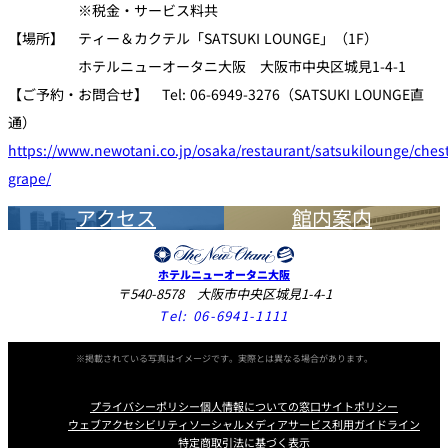
※税金・サービス料共
【場所】 ティー＆カクテル「SATSUKI LOUNGE」（1F）
ホテルニューオータニ大阪 大阪市中央区城見1-4-1
【ご予約・お問合せ】 Tel: 06-6949-3276（SATSUKI LOUNGE直
通）
https://www.newotani.co.jp/osaka/restaurant/satsukilounge/ches
grape/
アクセス
館内案内
ホテルニューオータニ大阪
〒540-8578 大阪市中央区城見1-4-1
Tel:
06-6941-1111
※掲載されている写真はイメージです。実際とは異なる場合があります。
プライバシーポリシー
個人情報についての窓口
サイトポリシー
ウェブアクセシビリティ
ソーシャルメディアサービス利用ガイドライン
特定商取引法に基づく表示