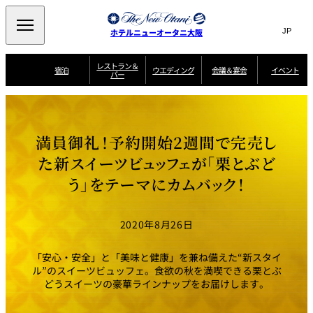
Search
言
サ
ホテルニューオータニ大阪
語
イ
切
り
ト
JP
レストラン＆
(日本語)
宿泊
ウエディング
会議＆宴会
イベント
バー
替
内
EN
(English)
え
西洋料理
メ
検
中文(简)
(中文(简))
宿
サ
ウ
ニ
泊
ー
エ
索
한국어
(한국어)
宴
プ
ュ
プ
ビ
デ
会
ラ
ラ
ス
ィ
ー
窓
SAKURA
SATSUKI
スイート・エグゼ
場
ン
Select Language
▼
満員御礼！予約開始2週間で完売し
ン
ガ
ン
を
クティブフロアの
一
一
一
イ
グ
を
日本料理
特典
覧
覧
開
お料理
覧
ド
ス
た新スイーツビュッフェが「栗とぶど
ニューオータニウ
タ
閉
開
新着情報
エディングの魅力
会
イ
ル
う」をテーマにカムバック！
ウ
ル
議
閉
ー
宴
麺処
ム
会
エ
けやき
季処 一心
乾山
＆
NAKAJIMA
サ
ご
デ
宴
ー
予
挙式
披露宴
料理・ケーキ
朝食のご案内
ビ
約
ィ
会
2020年8月26日
ス
・
花外楼 大坂城
ン
お
叙々苑 游玄亭
藤尾
店
問
グ
ム
来
ドレスブランド
合
ー
館
「安心・安全」と「美味と健康」を兼ね備えた“新スタイ
中国料理
「ituwa（いつ
せ
ビ
予
わ）」
フ
ル”のスイーツビュッフェ。食欲の秋を満喫できる栗とぶ
ー
約
美食ウエディング
期間限定POP UP
ォ
どうスイーツの豪華ラインナップをお届けします。
ストア オープン
ー
ム
大観苑
お
資
問
料