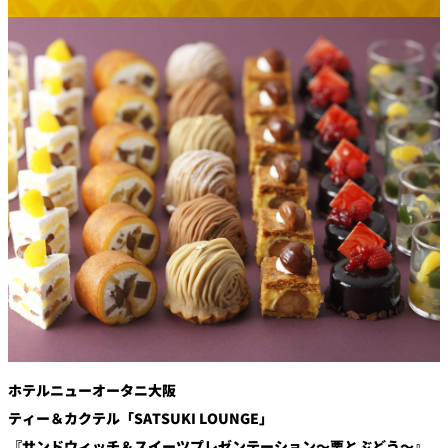
創作料理
ホテルへのアクセ
合
請
ス
せ
求
味寛
カフェ・ラウンジ
レス
SATSUKI
LOUNGE
トラ
ン＆
スイーツ
バー
パティスリー
SATSUKI
バー
フォーシーズ
キャッスル
ンズ
ルームサービス
ホテルニューオータニ大阪
ルームサービ
ティー＆カクテル「SATSUKI LOUNGE」
ス
『サンドウィッチ＆スイーツプレゼンテーション～栗とぶどう～』
個室