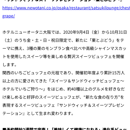
https://www.newotani.co.jp/osaka/restaurant/satsukilounge/ches
grape/
個室のあるレ
River Terrace
ストラン
ご案内
ホテルニューオータニ大阪では、2020年9月4日（金）から10月31日
レストランキ
（土）のうち金・土・日・祝日限定で、新たに「栗とぶどう」をテ
ャンセルポリ
メールマガジ
シー及びキャ
ン"Letter
ッシュレス決
ーマに携え、3種の栗のモンブラン食べ比べや高級シャインマスカッ
OTANI"ご登録
済のご案内
フォーム
トを使用したスイーツ等を楽しめる贅沢スイーツビュッフェを開催
します。
関西のいちごビュッフェの元祖であり、開催初年度より累計15万人
以上の方に愛されてきた「スイーツ＆サンドウィッチビュッフェ～
ホテルでいちご狩り～」をはじめ、約40種以上のグルメを好きなだ
け楽しめると好評のスイーツビュッフェが、“新たな食の在り方”を
表現するスイーツビュッフェ『サンドウィッチ＆スイーツプレゼン
テーション』として生まれ変わります。
■予約開始2週間で完売！「美味しくて健康になれる」進化系ビュッ