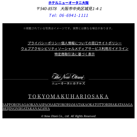
ホテルニューオータニ大阪
〒540-8578 大阪市中央区城見1-4-1
Tel:
06-6941-1111
※掲載されている写真はイメージです。実際とは異なる場合があります。
プライバシーポリシー
個人情報についての窓口
サイトポリシー
ウェブアクセシビリティ
ソーシャルメディアサービス利用ガイドライン
特定商取引法に基づく表示
Instagram
Facebook
X
TOKYO
MAKUHARI
OSAKA
SAPPORO
NAGAOKA
NASPA
OSAKI
YOKOHAMA
TAKAOKA
TOTTORI
HAKATA
SAGA
BEIJING
NIIGATA
KANAZAWA
© New Otani Co., Ltd. All Rights Reserved.