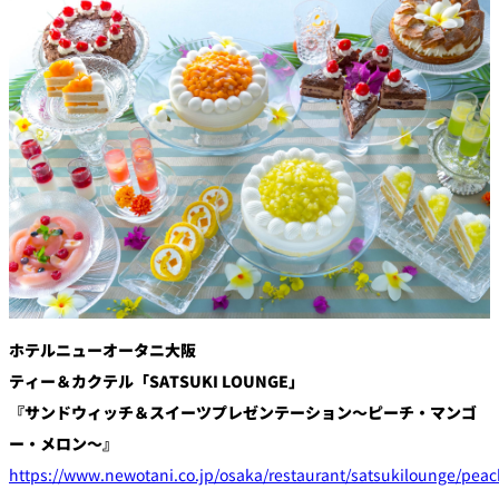
創作料理
ホテルへのアクセ
合
請
ス
せ
求
味寛
カフェ・ラウンジ
レス
SATSUKI
LOUNGE
トラ
ン＆
スイーツ
バー
パティスリー
SATSUKI
バー
ホテルニューオータニ大阪
フォーシーズ
キャッスル
ンズ
ティー＆カクテル「SATSUKI LOUNGE」
ルームサービス
『サンドウィッチ＆スイーツプレゼンテーション～ピーチ・マンゴ
ー・メロン～』
ルームサービ
ス
https://www.newotani.co.jp/osaka/restaurant/satsukilounge/peac
個室