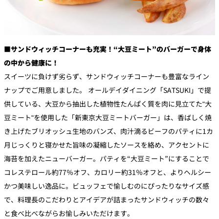
■サンドウィッチコーナーも充実！“大豆ミート”のバーガーで身体
の中から健康に！
スイーツに負けず劣らず、サンドウィッチコーナーも豊富なライン
ナップでご用意しました。 オールデイダイニング「SATSUKI」で提
供している、大豆から抽出した植物性たんぱく質を肉に見立てた"大
豆ミート"を使用した「新東京大豆ミートバーガー」は、香ばしく焼
き上げたブリオッシュ生地のバンズ、肉汁滴るビーフのパティに1カ
月じっくりと寝かせた旨味の凝縮したソースを絡め、アクセントに
海苔を加えたニューバーガー。パティを“大豆ミート”にすることで
コレステロール約77％オフ、カロリー約31％オフと、よりヘルシー
かつ美味しい逸品に。ビュッフェで愉しむのにぴったりなサイズ感
で、料理長のこだわりとアイデアが詰まったサンドウィッチの数々
と食べ比べながらお愉しみいただけます。