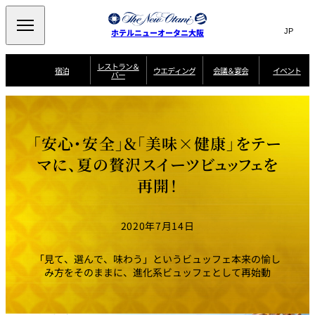
Search
言
サ
ホテルニューオータニ大阪
語
イ
切
り
ト
JP
レストラン＆
(日本語)
宿泊
ウエディング
会議＆宴会
イベント
バー
替
内
EN
(English)
え
西洋料理
メ
検
中文(简)
(中文(简))
宿
サ
ウ
ニ
泊
ー
エ
索
한국어
(한국어)
宴
プ
ュ
プ
ビ
デ
会
ラ
ラ
ス
ィ
ー
窓
SAKURA
SATSUKI
スイート・エグゼ
場
ン
Select Language
▼
「安心・安全」＆「美味×健康」をテー
ン
ガ
ン
を
クティブフロアの
一
一
一
イ
グ
を
日本料理
特典
覧
覧
開
お料理
覧
ド
ス
マに、夏の贅沢スイーツビュッフェを
ニューオータニウ
タ
閉
開
新着情報
エディングの魅力
会
イ
ル
再開！
ウ
ル
議
閉
ー
宴
麺処
ム
会
エ
けやき
季処 一心
乾山
＆
NAKAJIMA
サ
ご
デ
宴
ー
予
挙式
披露宴
料理・ケーキ
朝食のご案内
ビ
約
ィ
会
2020年7月14日
ス
・
花外楼 大坂城
ン
お
叙々苑 游玄亭
藤尾
店
問
グ
ム
来
ドレスブランド
合
ー
館
「見て、選んで、味わう」というビュッフェ本来の愉し
中国料理
「ituwa（いつ
せ
ビ
予
わ）」
フ
み方をそのままに、進化系ビュッフェとして再始動
ー
約
美食ウエディング
期間限定POP UP
ォ
ストア オープン
ー
ム
大観苑
お
資
問
料