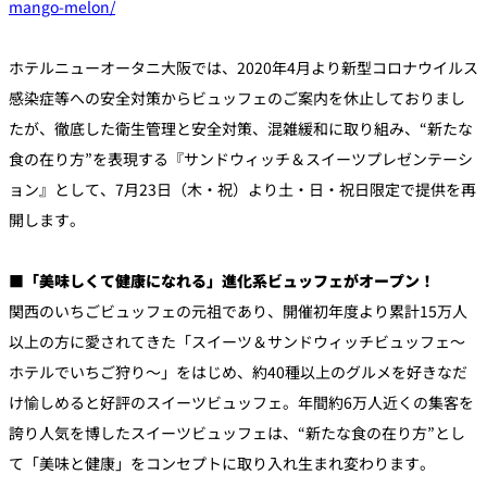
mango-melon/
個室のあるレ
ホテルニューオータニ大阪では、2020年4月より新型コロナウイルス
River Terrace
ストラン
感染症等への安全対策からビュッフェのご案内を休止しておりまし
ご案内
たが、徹底した衛生管理と安全対策、混雑緩和に取り組み、“新たな
レストランキ
ャンセルポリ
食の在り方”を表現する『サンドウィッチ＆スイーツプレゼンテーシ
メールマガジ
シー及びキャ
ン"Letter
ッシュレス決
OTANI"ご登録
ョン』として、7月23日（木・祝）より土・日・祝日限定で提供を再
済のご案内
フォーム
開します。
■「美味しくて健康になれる」進化系ビュッフェがオープン！
関西のいちごビュッフェの元祖であり、開催初年度より累計15万人
以上の方に愛されてきた「スイーツ＆サンドウィッチビュッフェ～
ホテルでいちご狩り～」をはじめ、約40種以上のグルメを好きなだ
け愉しめると好評のスイーツビュッフェ。年間約6万人近くの集客を
誇り人気を博したスイーツビュッフェは、“新たな食の在り方”とし
て「美味と健康」をコンセプトに取り入れ生まれ変わります。