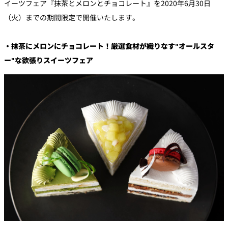
イーツフェア『抹茶とメロンとチョコレート』を2020年6月30日
（火）までの期間限定で開催いたします。
個室のあるレ
River Terrace
ストラン
・抹茶にメロンにチョコレート！厳選食材が織りなす"オールスタ
ご案内
ー"な欲張りスイーツフェア
レストランキ
ャンセルポリ
メールマガジ
シー及びキャ
ン"Letter
ッシュレス決
OTANI"ご登録
済のご案内
フォーム