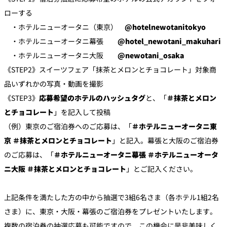
ローする
・ホテルニューオータニ（東京）
@hotelnewotanitokyo
・ホテルニューオータニ幕張
@hotel_newotani_makuhari
・ホテルニューオータニ大阪
@newotani_osaka
《STEP2》スイーツフェア「抹茶とメロンとチョコレート」対象商
品いずれかの写真・動画を撮影
《STEP3》
応募希望のホテルのハッシュタグ
と、「
＃抹茶とメロン
とチョコレート
」を記入して投稿
（例）東京のご宿泊券へのご応募は、「
＃ホテルニューオータニ東
京 ＃抹茶とメロンとチョコレート
」と記入。幕張と大阪のご宿泊券
のご応募は、「
＃ホテルニューオータニ幕張 ＃ホテルニューオータ
ニ大阪 ＃抹茶とメロンとチョコレート
」とご記入ください。
上記条件を満たした方の中から抽選で3組6名さま（各ホテル1組2名
さま）に、東京・大阪・幕張のご宿泊券をプレゼントいたします。
複数の宿泊券の抽選応募も可能ですので、この機会に是非美味しく