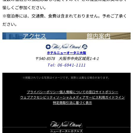
愉しくご参加ください。
※宿泊券には、交通費、食費は含まれておりません。予めご了承く
ださい。
アクセス
館内案内
ホテルニューオータニ大阪
〒540-8578 大阪市中央区城見1-4-1
Tel:
06-6941-1111
※掲載されている写真はイメージです。実際とは異なる場合があります。
プライバシーポリシー
個人情報についての窓口
サイトポリシー
ウェブアクセシビリティ
ソーシャルメディアサービス利用ガイドライン
特定商取引法に基づく表示
Instagram
Facebook
X