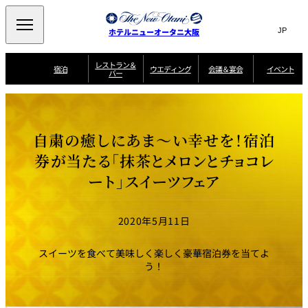
Search
言
サ
ホテルニューオータニ大阪
語
イ
切
り
ト
JP
レストラン＆
(日本語)
宿泊
ウエディング
会議＆宴会
イベント
バー
替
内
EN
(English)
え
西洋料理
メ
検
中文(简)
(中文(简))
宿
サ
ウ
ニ
泊
ー
エ
索
한국어
(한국어)
宴
プ
ュ
プ
ビ
デ
会
ラ
ラ
ス
ィ
ー
窓
SAKURA
SATSUKI
スイート・エグゼ
場
ン
Select Language
▼
自粛の癒しにあま～い幸せを！宿泊
ン
ガ
ン
を
クティブフロアの
一
一
一
イ
グ
を
日本料理
特典
覧
覧
開
お料理
覧
ド
ス
券が当たる「抹茶とメロンとチョコレ
ニューオータニウ
タ
閉
開
新着情報
エディングの魅力
会
イ
ル
ート」スイーツフェア
ウ
ル
議
閉
ー
宴
麺処
ム
会
エ
けやき
季処 一心
乾山
＆
NAKAJIMA
サ
ご
デ
宴
ー
予
挙式
披露宴
料理・ケーキ
朝食のご案内
ビ
約
ィ
会
2020年5月11日
ス
・
花外楼 大坂城
ン
お
叙々苑 游玄亭
藤尾
店
問
グ
ム
来
ドレスブランド
合
ー
館
スイーツを食べて美味しく楽しく豪華宿泊券を当てよ
中国料理
「ituwa（いつ
せ
ビ
予
わ）」
フ
う！
ー
約
美食ウエディング
期間限定POP UP
ォ
ストア オープン
ー
ム
大観苑
お
資
問
料