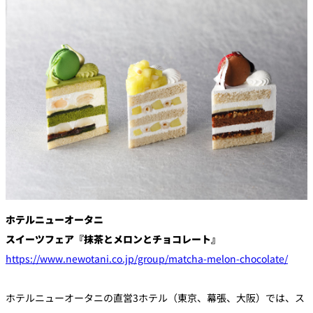
創作料理
ホテルへのアクセ
合
請
ス
せ
求
味寛
カフェ・ラウンジ
レス
SATSUKI
LOUNGE
トラ
ン＆
スイーツ
バー
パティスリー
SATSUKI
バー
ホテルニューオータニ
フォーシーズ
キャッスル
ンズ
スイーツフェア『抹茶とメロンとチョコレート』
ルームサービス
https://www.newotani.co.jp/group/matcha-melon-chocolate/
ルームサービ
ス
ホテルニューオータニの直営3ホテル（東京、幕張、大阪）では、ス
個室