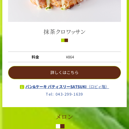
抹茶クロワッサン
料金
¥864
詳しくはこちら
パン&ケーキ パティスリーSATSUKI
（ロビィ階）
Tel: 043-299-1639
メロン