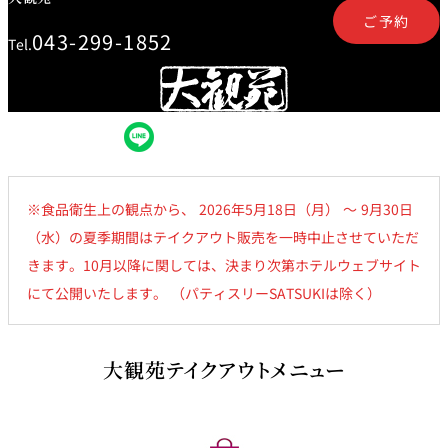
鉄板焼
ご予約
043-299-1852
Tel.
欅
Sky Salon 欅
スイーツ
パティスリー
SATSUKI
ラウンジ・バー
※食品衛生上の観点から、 2026年5月18日（月） ～ 9月30日
レス
ベイコートカ
（水）の夏季期間はテイクアウト販売を一時中止させていただ
トラ
ザ・ラウンジ
フェ
ン＆
きます。10月以降に関しては、決まり次第ホテルウェブサイト
ガーデンレストラン
バー
にて公開いたします。 （パティスリーSATSUKIは除く）
Shell the
Garden＜期間
限定＞
大観苑テイクアウトメニュー
ルームサービス
ルームサービ
ス