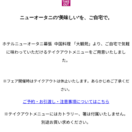
パーティースペース
ニューオータニの”美味しい”を、ご自宅で。
Tokio
ご案内
ホテルニューオータニ幕張 中国料理 「大観苑」より、ご自宅で気軽
レストラン夏
レストランギ
七五三プラン
の涼宴プラン
個室のご案内
フト券
2026
に味わっていただけるテイクアウトメニューをご用意いたしまし
2026
た。
シャンパーニ
自宅で味わう
ュフェア
レストランパ
レストラン個
ホテルのテイ
～ポメリー ブ
ーティープラ
室お祝いプラ
クアウトメニ
リュット・ロ
ン
ン
ュー
ワイヤル～
※フェア開催時はテイクアウトは休止いたします。あらかじめご了承くだ
さい。
誕生日や記念
よくあるご質
チャペルでプ
日のお祝いに
問
レストランご
ご予約・お引渡し・注意事項についてはこちら
ロポーズディ
～アニバーサ
法要プラン
ナープラン
リー～
※テイクアウトメニューにはカトラリー、箸は付属いたしません。
別途お買い求めください。