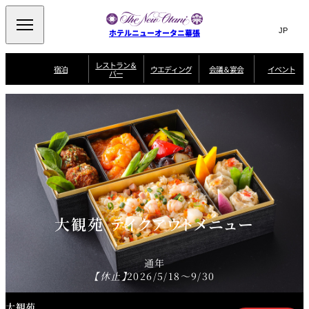
Search
言
サ
ホテルニューオータニ幕張
語
イ
切
り
ト
JP
レストラン＆
(日本語)
宿泊
ウエディング
会議＆宴会
イベント
バー
替
内
EN
(English)
え
ビュッフェ
メ
検
Select Language
▼
宿
宴
プ
ニ
泊
会
ラ
索
客
ュ
ウエディングスタ
プ
場
ン
室
トップページ
コンセプト
ニューオータニク
イル
ラ
一
一
ー
窓
SATSUKI
ザ・ラウンジ
選ばれる理由
一
ラブ会員限定
ン
覧
覧
ウ
を
覧
スイートご宿泊特
一
を
オールデイダイニング
会
典
開
エ
覧
挙式
披露宴
料理・ケーキ
閉
議
開
デ
＆
特
ィ
閉
典
SATSUKI
宴
ン
と
誕生日や記念日の
ウエディングスト
ルームサービス
オ
会
独立型邸宅
資料請求
季処（日本料理）
お祝いに
ーリー
グ
朝食
～ROOM SERVICE
プ
～アニバーサリー
～BREAKFAST～
～
シ
大観苑 テイクアウトメニュー
～
ョ
記念日・お祝いで
【宴会用】
テイク
ン
のご利用に
アウトメニュー
ホテルへのアクセ
千羽鶴
山茶花
一心
よくあるご質問
ス
よ
中国料理
く
通年
あ
る
【休止】
2026/5/18～9/30
ご
質
大観苑
問
大観苑