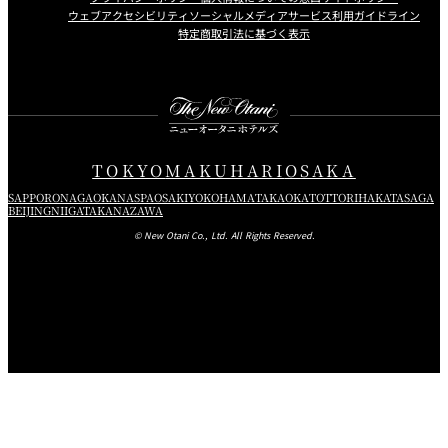
ウェブアクセシビリティ
ソーシャルメディアサービス利用ガイドライン
特定商取引法に基づく表示
Instagram
Facebook
Youtube
TOKYO
MAKUHARI
OSAKA
SAPPORO
NAGAOKA
NASPA
OSAKI
YOKOHAMA
TAKAOKA
TOTTORI
HAKATA
SAGA
BEIJING
NIIGATA
KANAZAWA
© New Otani Co., Ltd. All Rights Reserved.