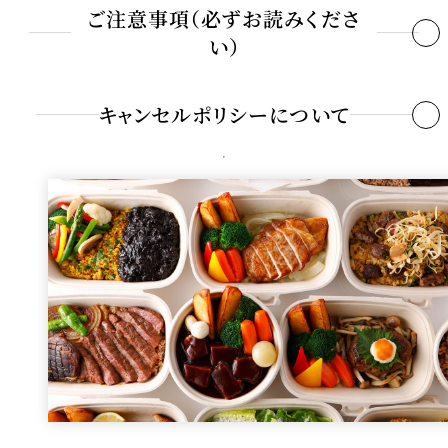
お引渡し時間
11:00～19:00
インターネット
前日の17:00まで
ご注意事項（必ずお読みくださ
※テイクアウト商品の規定
い）
場所
中国料理「大観苑」
お客さまのご都合により、ご予約をお取り消しになる場合は、10個
以上のご注文から下記の期間・料率に基づき取消料を申し受けま
ご予約・お問合せ
お支払い
当日のお受渡し時に頂戴いたします。
※店頭でのお支払いとなります。
キャンセルポリシーについて
す。
中国料理 大観苑
※消費期限はお引渡し時間より 3 時間後となります。
ご予約日の当日 100%
Tel.
043-299-1852
（予約受付：営業時間内）
※メニューによりお時間をいただく場合がございます。
ご予約日の前日～3日前 50%
※食材の入荷状況により、内容が変更となる場合がございます。
個数変更（減数）も上記日程に準じて差額分を申し受けます。
※アレルギーをお持ちのお客さまは、ご予約の際にお申し付けくだ
台風、地震、公共交通機関の大規模運休など、当店がやむを得ない
インターネット予約はこちら
さい。
と判断した場合にはキャンセル料を免除いたします。
※商品の数には限りがございますので、お早めにお申し込みくださ
い。
※受取日の前日17:00以降のキャンセルはいたしかねます。またその
際のキャンセル料は100％申し受けます。
※テイクアウトメニューにはカトラリー、箸は付属いたしません。
別途お買い求めください。
※ニューオータニクラブ・ニューオータニレディース会員の方はポ