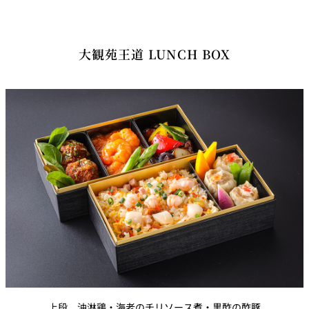
大観苑王道 LUNCH BOX
上段 油淋鶏・海老のチリソース煮・黒酢の酢豚