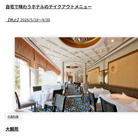
自宅で味わうホテルのテイクアウトメニュー
イントのみ加算させていただきます。
【休止】
2026/5/18～9/30
中国料理
大観苑