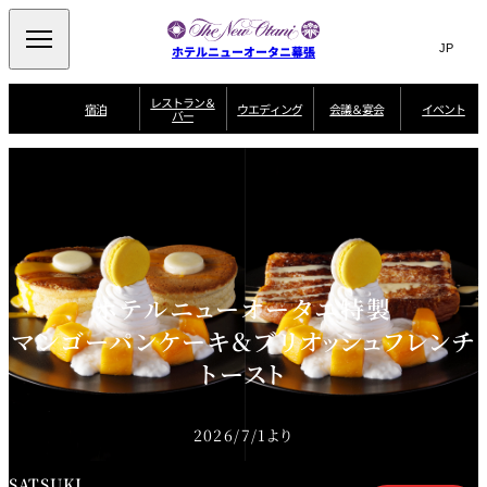
Search
言
サ
ホテルニューオータニ幕張
語
イ
切
り
ト
JP
レストラン＆
(日本語)
宿泊
ウエディング
会議＆宴会
イベント
バー
替
内
EN
(English)
え
ビュッフェ
メ
検
Select Language
▼
宿
宴
プ
ニ
泊
会
ラ
索
客
ュ
ウエディングスタ
プ
場
ン
室
トップページ
コンセプト
ニューオータニク
イル
ラ
一
一
ー
窓
SATSUKI
ザ・ラウンジ
選ばれる理由
一
ラブ会員限定
ン
覧
覧
ウ
を
覧
スイートご宿泊特
一
を
オールデイダイニング
会
典
開
エ
覧
挙式
披露宴
料理・ケーキ
閉
議
開
デ
＆
特
ィ
閉
典
SATSUKI
宴
ホテルニューオータニ特製
ン
と
誕生日や記念日の
ウエディングスト
ルームサービス
オ
会
独立型邸宅
資料請求
季処（日本料理）
お祝いに
ーリー
グ
朝食
～ROOM SERVICE
プ
マンゴーパンケーキ＆ブリオッシュフレンチ
～アニバーサリー
～BREAKFAST～
～
シ
～
ョ
記念日・お祝いで
【宴会用】
テイク
トースト
ン
のご利用に
アウトメニュー
ホテルへのアクセ
千羽鶴
山茶花
一心
よくあるご質問
ス
よ
中国料理
く
あ
る
2026/7/1より
ご
質
大観苑
問
SATSUKI