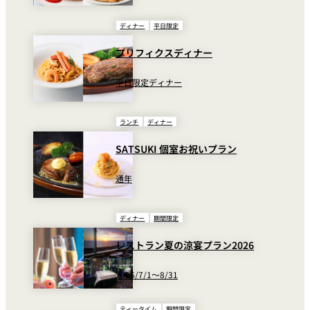
ディナー
平日限定
プリフィクスディナー
平日限定ディナー
ランチ
ディナー
SATSUKI 個室お祝いプラン
通年
ディナー
期間限定
レストラン夏の涼宴プラン2026
2026/7/1～8/31
ティータイム
期間限定