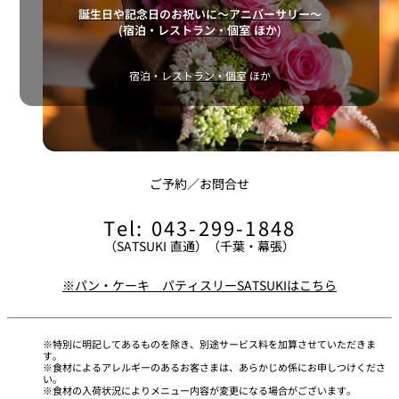
誕生日や記念日のお祝いに～アニバーサリー～
(宿泊・レストラン・個室 ほか)
宿泊・レストラン・個室 ほか
ご予約／お問合せ
Tel: 043-299-1848
（SATSUKI 直通）（千葉・幕張）
※パン・ケーキ パティスリーSATSUKIはこちら
特別に明記してあるものを除き、別途サービス料を加算させていただきま
す。
食材によるアレルギーのあるお客さまは、あらかじめ係にお申しつけくださ
い。
食材の入荷状況によりメニュー内容が変更になる場合がございます。