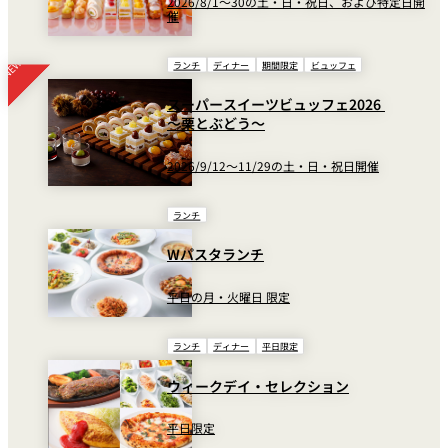
2026/8/1～30の土・日・祝日、および特定日開
催
ランチ
ディナー
期間限定
ビュッフェ
スーパースイーツビュッフェ2026
～栗とぶどう～
2026/9/12～11/29の土・日・祝日開催
ランチ
Wパスタランチ
平日の月・火曜日 限定
ランチ
ディナー
平日限定
ウィークデイ・セレクション
平日限定