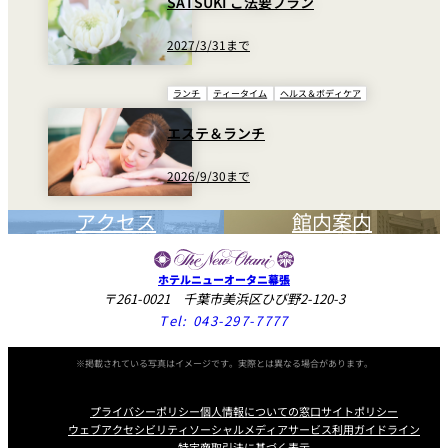
SATSUKI ご法要プラン
2027/3/31まで
ランチ
ティータイム
ヘルス＆ボディケア
エステ＆ランチ
2026/9/30まで
アクセス
館内案内
ホテルニューオータニ幕張
〒261-0021 千葉市美浜区ひび野2-120-3
Tel:
043-297-7777
※掲載されている写真はイメージです。実際とは異なる場合があります。
プライバシーポリシー
個人情報についての窓口
サイトポリシー
ウェブアクセシビリティ
ソーシャルメディアサービス利用ガイドライン
特定商取引法に基づく表示