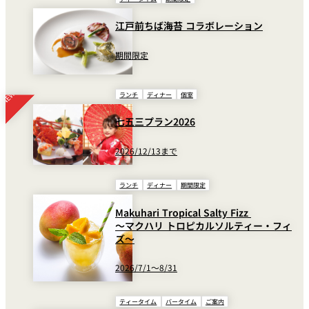
江戸前ちば海苔 コラボレーション
期間限定
ランチ
ディナー
個室
七五三プラン2026
2026/12/13まで
ランチ
ディナー
期間限定
Makuhari Tropical Salty Fizz
～マクハリ トロピカルソルティー・フィ
ズ～
2026/7/1～8/31
ティータイム
バータイム
ご案内