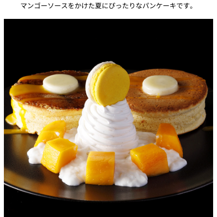
マンゴーソースをかけた夏にぴったりなパンケーキです。
パーティースペース
Tokio
ご案内
レストラン夏
レストランギ
七五三プラン
の涼宴プラン
個室のご案内
フト券
2026
2026
シャンパーニ
自宅で味わう
ュフェア
レストランパ
レストラン個
ホテルのテイ
～ポメリー ブ
ーティープラ
室お祝いプラ
クアウトメニ
リュット・ロ
ン
ン
ュー
ワイヤル～
誕生日や記念
よくあるご質
チャペルでプ
日のお祝いに
問
レストランご
ロポーズディ
～アニバーサ
法要プラン
ナープラン
リー～