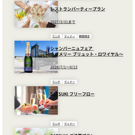
レストランパーティープラン
2027/3/31まで
ランチ
ディナー
期間限定
シャンパーニュフェア
～ポメリー ブリュット・ロワイヤル～
2026/7/1～9/13
ランチ
ディナー
SATSUKI フリーフロー
通年
ランチ
ディナー