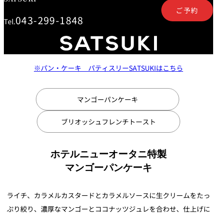
鉄板焼
ご予約
043-299-1848
Tel.
欅
Sky Salon 欅
スイーツ
※パン・ケーキ パティスリーSATSUKIはこちら
パティスリー
SATSUKI
ラウンジ・バー
マンゴーパンケーキ
レス
ベイコートカ
トラ
ザ・ラウンジ
フェ
ブリオッシュフレンチトースト
ン＆
ガーデンレストラン
バー
ホテルニューオータニ特製
Shell the
Garden＜期間
マンゴーパンケーキ
限定＞
ルームサービス
ライチ、カラメルカスタードとカラメルソースに生クリームをたっ
ルームサービ
ぷり絞り、濃厚なマンゴーとココナッツジュレを合わせ、仕上げに
ス