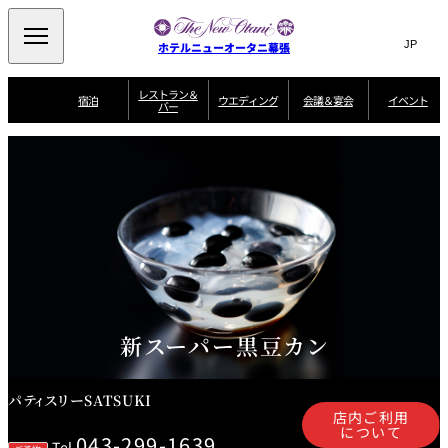
Search
言
サ
ホテルニューオータニ幕張
語
イ
切
り
ト
JP
レストラン＆
(日本語)
宿泊
ウエディング
会議＆宴会
イベント
バー
替
内
EN
(English)
え
ビュッフェ
メ
検
Select Language
▼
宿
宴
プ
ニ
泊
会
ラ
索
客
ュ
ウエディングスタ
プ
場
ン
室
トップページ
コンセプト
ニューオータニク
イル
ラ
一
一
ー
窓
SATSUKI
ザ・ラウンジ
選ばれる理由
一
ラブ会員限定
ン
覧
覧
ウ
を
覧
スイートご宿泊特
一
を
オールデイダイニング
会
典
開
エ
覧
挙式
披露宴
料理・ケーキ
閉
議
開
デ
＆
特
ィ
閉
典
SATSUKI
宴
ン
と
誕生日や記念日の
ウエディングスト
ルームサービス
オ
会
独立型邸宅
資料請求
季処（日本料理）
お祝いに
ーリー
グ
朝食
～ROOM SERVICE
プ
～アニバーサリー
～BREAKFAST～
～
シ
～
ョ
記念日・お祝いで
【宴会用】
テイク
新スーパー黒豆カン
ン
のご利用に
アウトメニュー
ホテルへのアクセ
千羽鶴
山茶花
一心
よくあるご質問
ス
よ
中国料理
く
あ
パティスリーSATSUKI
る
ご
店内ご利用
質
大観苑
について
問
043-299-1639
Tel.