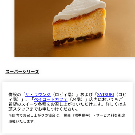
パーティースペース
Tokio
ご案内
レストラン夏
レストランギ
七五三プラン
の涼宴プラン
個室のご案内
フト券
2026
2026
シャンパーニ
自宅で味わう
スーパーシリーズ
ュフェア
レストランパ
レストラン個
ホテルのテイ
～ポメリー ブ
ーティープラ
室お祝いプラ
クアウトメニ
リュット・ロ
ン
ン
ュー
ワイヤル～
併設の「
ザ・ラウンジ
（ロビィ階）」および「
SATSUKI
（ロビ
誕生日や記念
よくあるご質
ィ階）」、「
ベイコートカフェ
（24階）」店内においてもご
チャペルでプ
日のお祝いに
問
レストランご
希望のスイーツ各種をお召し上がりいただけます。詳しくは店
ロポーズディ
～アニバーサ
法要プラン
ナープラン
リー～
頭スタッフまでお申しつけください。
※店内でお召し上がりの場合は、 税金（標準税率）・サービス料を別途
頂戴いたします。