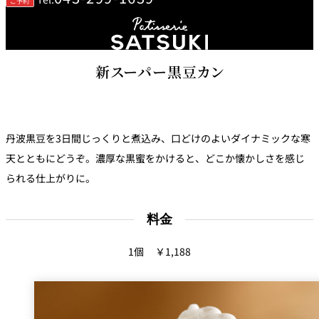
ご予約
鉄板焼
欅
Sky Salon 欅
スイーツ
新スーパー黒豆カン
パティスリー
SATSUKI
ラウンジ・バー
丹波黒豆を3日間じっくりと煮込み、口どけのよいダイナミックな寒
天とともにどうぞ。濃厚な黒蜜をかけると、どこか懐かしさを感じ
レス
ベイコートカ
トラ
ザ・ラウンジ
フェ
られる仕上がりに。
ン＆
ガーデンレストラン
バー
料金
Shell the
Garden＜期間
限定＞
1個 ￥1,188
ルームサービス
ルームサービ
ス