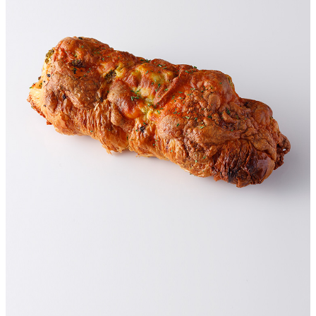
パーティースペース
Tokio
ご案内
レストラン夏
レストランギ
七五三プラン
の涼宴プラン
個室のご案内
フト券
2026
2026
シャンパーニ
自宅で味わう
ュフェア
レストランパ
レストラン個
ホテルのテイ
～ポメリー ブ
ーティープラ
室お祝いプラ
クアウトメニ
リュット・ロ
ン
ン
ュー
ワイヤル～
誕生日や記念
よくあるご質
チャペルでプ
日のお祝いに
問
レストランご
ロポーズディ
～アニバーサ
法要プラン
ナープラン
リー～