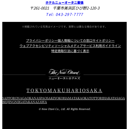
ホテルニューオータニ幕張
〒261-0021 千葉市美浜区ひび野2-120-3
Tel:
043-297-7777
※掲載されている写真はイメージです。実際とは異なる場合があります。
プライバシーポリシー
個人情報についての窓口
サイトポリシー
ウェブアクセシビリティ
ソーシャルメディアサービス利用ガイドライン
特定商取引法に基づく表示
Instagram
Facebook
Youtube
TOKYO
MAKUHARI
OSAKA
SAPPORO
NAGAOKA
NASPA
OSAKI
YOKOHAMA
TAKAOKA
TOTTORI
HAKATA
SAGA
BEIJING
NIIGATA
KANAZAWA
© New Otani Co., Ltd. All Rights Reserved.