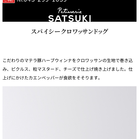
ご予約
鉄板焼
欅
Sky Salon 欅
スイーツ
スパイシークロワッサンドッグ
パティスリー
SATSUKI
ラウンジ・バー
こだわりのマテラ豚ハーブウィンナをクロワッサンの生地で巻き込
み、ピクルス、粒マスタード、チーズで仕上げ焼き上げました。仕
レス
ベイコートカ
トラ
ザ・ラウンジ
フェ
上げにかけたカエンペッパーが食欲をそそります。
ン＆
ガーデンレストラン
バー
Shell the
Garden＜期間
限定＞
ルームサービス
ルームサービ
ス