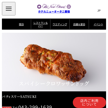
Search
言
サ
ホテルニューオータニ幕張
語
イ
切
り
ト
JP
レストラン＆
(日本語)
宿泊
ウエディング
会議＆宴会
イベント
バー
替
内
EN
(English)
え
ビュッフェ
メ
検
Select Language
▼
宿
宴
プ
ニ
泊
会
ラ
索
客
ュ
ウエディングスタ
プ
場
ン
室
トップページ
コンセプト
ニューオータニク
イル
ラ
一
一
ー
窓
SATSUKI
ザ・ラウンジ
選ばれる理由
一
ラブ会員限定
ン
覧
覧
ウ
を
覧
スイートご宿泊特
一
を
オールデイダイニング
会
典
開
エ
覧
挙式
披露宴
料理・ケーキ
閉
議
開
デ
＆
特
ィ
閉
典
SATSUKI
宴
ン
と
誕生日や記念日の
ウエディングスト
ルームサービス
オ
会
独立型邸宅
資料請求
季処（日本料理）
お祝いに
ーリー
グ
朝食
～ROOM SERVICE
プ
～アニバーサリー
～BREAKFAST～
～
シ
～
ョ
記念日・お祝いで
【宴会用】
テイク
スパイシークロワッサンドッグ
ン
のご利用に
アウトメニュー
ホテルへのアクセ
千羽鶴
山茶花
一心
よくあるご質問
ス
よ
中国料理
く
あ
パティスリーSATSUKI
る
ご
店内ご利用
質
大観苑
について
問
043-299-1639
Tel.