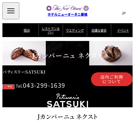
Search
言
サ
ホテルニューオータニ幕張
語
イ
切
り
ト
JP
レストラン＆
(日本語)
宿泊
ウエディング
会議＆宴会
イベント
バー
替
内
EN
(English)
え
ビュッフェ
メ
検
Select Language
▼
宿
宴
プ
ニ
泊
会
ラ
索
客
ュ
ウエディングスタ
プ
場
ン
Jカンパーニュ ネクスト
室
トップページ
コンセプト
ニューオータニク
イル
ラ
一
一
ー
窓
SATSUKI
ザ・ラウンジ
選ばれる理由
一
ラブ会員限定
ン
覧
覧
ウ
を
覧
スイートご宿泊特
一
を
オールデイダイニング
会
典
開
エ
覧
挙式
披露宴
料理・ケーキ
閉
議
開
パティスリーSATSUKI
デ
店内ご利用
＆
特
ィ
閉
典
について
SATSUKI
宴
043-299-1639
ン
と
誕生日や記念日の
Tel.
ウエディングスト
ご予約
ルームサービス
オ
会
独立型邸宅
資料請求
季処（日本料理）
お祝いに
ーリー
グ
朝食
～ROOM SERVICE
プ
～アニバーサリー
～BREAKFAST～
～
シ
～
ョ
記念日・お祝いで
【宴会用】
テイク
ン
のご利用に
アウトメニュー
ホテルへのアクセ
千羽鶴
山茶花
一心
よくあるご質問
ス
よ
中国料理
く
Jカンパーニュ ネクスト
あ
る
ご
質
大観苑
問