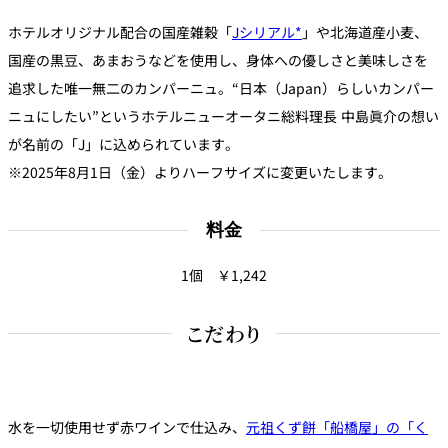
鉄板焼
ホテルオリジナル配合の国産雑穀「
Jシリアル*
」や北海道産小麦、
国産の黒豆、あまおうなどを使用し、身体への優しさと美味しさを
欅
Sky Salon 欅
スイーツ
追求した唯一無二のカンパーニュ。“日本（Japan）らしいカンパー
ニュにしたい”というホテルニューオータニ総料理長 中島眞介の想い
パティスリー
が名前の「J」に込められています。
SATSUKI
※2025年8月1日（金）よりハーフサイズに変更いたします。
ラウンジ・バー
レス
料金
ベイコートカ
トラ
ザ・ラウンジ
フェ
ン＆
ガーデンレストラン
1個 ￥1,242
バー
Shell the
こだわり
Garden＜期間
限定＞
ルームサービス
水を一切使用せず赤ワインで仕込み、
元祖くず餅「船橋屋」の「く
ルームサービ
ス