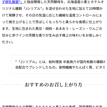
ず餅乳酸菌®」
と独自開発した天然酵母を、北海道産小麦とホテルオ
パーティースペース
リジナル雑穀「Jシリアル*」を混ぜ合わせた生地に加えて20時間か
けて発酵させ、その日の気温に応じた繊細な温度コントロールによ
Tokio
って焼き上げることで芳ばしくもっちりと柔らかな食感に仕上がり
ご案内
ます。生地に包まれた黒豆・胡桃・あまおう・レーズン・りんごの
甘みと赤ワインの芳醇な香りが生み出す極上の味わいをお愉しみく
レストラン夏
レストランギ
七五三プラン
の涼宴プラン
個室のご案内
フト券
2026
ださい。
2026
シャンパーニ
自宅で味わう
ュフェア
レストランパ
レストラン個
ホテルのテイ
～ポメリー ブ
ーティープラ
室お祝いプラ
*「Jシリアル」とは、総料理長 中島眞介が国内有数の雑
クアウトメニ
リュット・ロ
ン
ン
ュー
ワイヤル～
自配合でブレンドしたもの。食物繊維やたんぱく質、ビタミ
誕生日や記念
よくあるご質
チャペルでプ
日のお祝いに
問
レストランご
ロポーズディ
～アニバーサ
おすすめのお召し上がり方
法要プラン
ナープラン
リー～
天然酵母のみで発酵したもちもちと柔らかな食感、国産雑穀と北海