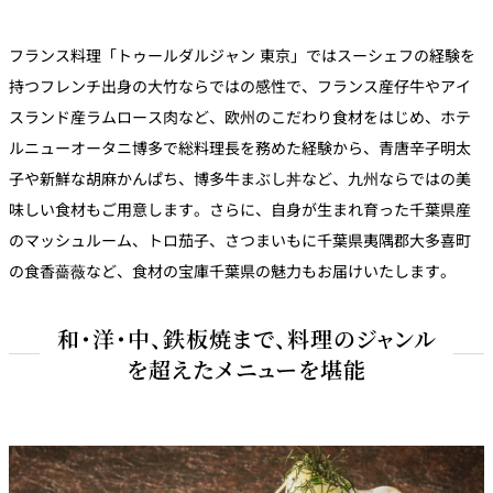
・A5ランク和牛イチボの博多牛まぶし丼
（追加料金￥2,000）
柚子胡椒 山椒粉 浅葱 針海苔
フランス料理「トゥールダルジャン 東京」ではスーシェフの経験を
持つフレンチ出身の大竹ならではの感性で、フランス産仔牛やアイ
・潮薫る雲丹の冷製パスタ
（追加料金￥2500）
スランド産ラムロース肉など、欧州のこだわり食材をはじめ、ホテ
ルニューオータニ博多で総料理長を務めた経験から、青唐辛子明太
デザート
子や新鮮な胡麻かんぱち、博多牛まぶし丼など、九州ならではの美
白桃とラズベリーのコンポジション
味しい食材もご用意します。さらに、自身が生まれ育った千葉県産
千葉県大多喜町の食香薔薇とフルヤ牛乳のジェラート
のマッシュルーム、トロ茄子、さつまいもに千葉県夷隅郡大多喜町
の食香薔薇など、食材の宝庫千葉県の魅力もお届けいたします。
食後のお飲物
和・洋・中、鉄板焼まで、料理のジャンル
を超えたメニューを堪能