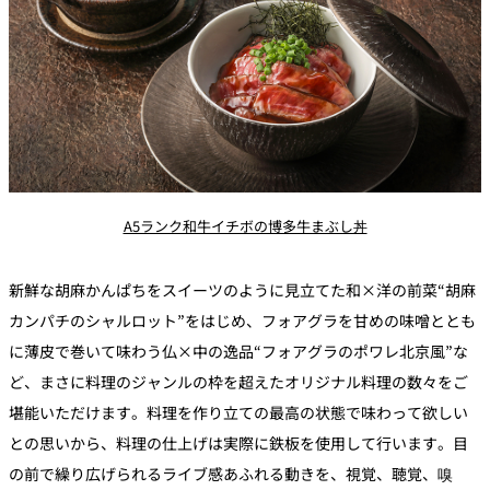
A5ランク和牛イチボの博多牛まぶし丼
新鮮な胡麻かんぱちをスイーツのように見立てた和×洋の前菜“胡麻
カンパチのシャルロット”をはじめ、フォアグラを甘めの味噌ととも
に薄皮で巻いて味わう仏×中の逸品“フォアグラのポワレ北京風”な
ど、まさに料理のジャンルの枠を超えたオリジナル料理の数々をご
堪能いただけます。料理を作り立ての最高の状態で味わって欲しい
との思いから、料理の仕上げは実際に鉄板を使用して行います。目
の前で繰り広げられるライブ感あふれる動きを、視覚、聴覚、嗅