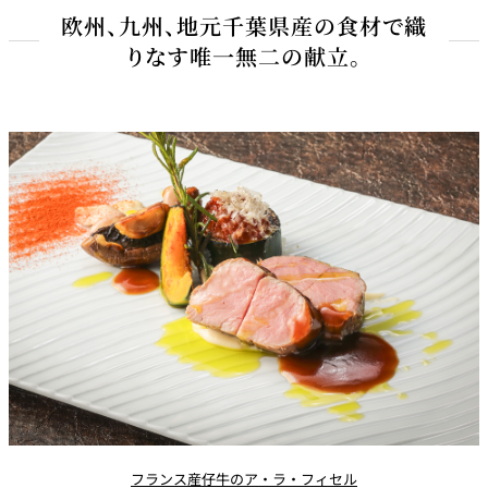
・九州黒毛和牛のスタミナレモンステーキ仕立て80ｇ
欧州、九州、地元千葉県産の食材で織
・A5ランク和牛イチボの博多牛まぶし丼
（追加料金￥2,500）
千葉県産厚切りトロ茄子の蒸し焼き
りなす唯一無二の献立。
千葉県産さつまいもコンフィ
デザート
千葉県産マッシュルーム
＜下記より1品お選びください＞
（追加料金￥500）
・千葉県大多喜町の食香薔薇とフルヤ牛乳のジェラート
お食事
＜下記より1品お選びください＞
・白桃とラズベリーのコンポジション
千葉県大多喜町の食香薔薇とフルヤ牛乳のジェラート
・観音温泉水で炊き上げる山形県産コシヒカリ
（追加料金￥600）
赤出汁
食後のお飲物
・博多焼ラーメン
・青唐辛子明太子丼
（追加料金￥800）
フランス産仔牛のア・ラ・フィセル