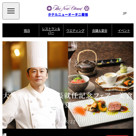
Search
言
サ
ホテルニューオータニ幕張
語
イ
切
り
ト
JP
レストラン＆
(日本語)
宿泊
ウエディング
会議＆宴会
イベント
バー
替
内
EN
(English)
え
ビュッフェ
メ
検
Select Language
▼
宿
宴
プ
ニ
泊
会
ラ
索
客
ュ
ウエディングスタ
プ
場
ン
室
トップページ
コンセプト
ニューオータニク
イル
ラ
一
一
ー
窓
SATSUKI
ザ・ラウンジ
選ばれる理由
一
ラブ会員限定
ン
覧
覧
ウ
を
覧
スイートご宿泊特
一
を
オールデイダイニング
会
典
開
エ
覧
挙式
披露宴
料理・ケーキ
閉
議
開
デ
＆
特
ィ
閉
典
SATSUKI
宴
ン
と
誕生日や記念日の
ウエディングスト
ルームサービス
オ
会
独立型邸宅
資料請求
季処（日本料理）
お祝いに
ーリー
グ
朝食
～ROOM SERVICE
プ
大竹孝行 総料理長就任記念フェア～美食
～アニバーサリー
～BREAKFAST～
～
シ
～
ョ
記念日・お祝いで
【宴会用】
テイク
の夏～
ン
のご利用に
アウトメニュー
ホテルへのアクセ
千羽鶴
山茶花
一心
よくあるご質問
ス
よ
中国料理
く
あ
る
2026/8/22・23
ご
質
大観苑
問
欅