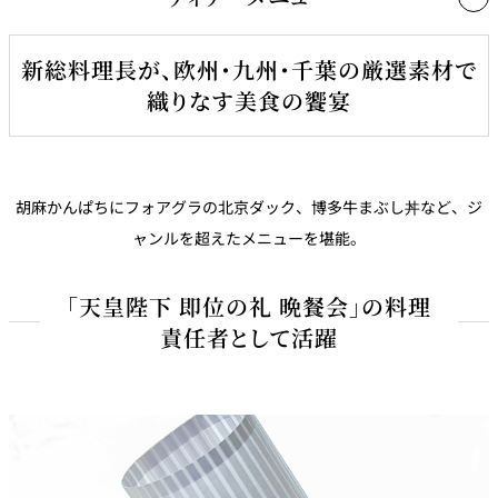
ランチ 1名さま ￥9,000より
新総料理長が、欧州・九州・千葉の厳選素材で
1名さま ￥16,000より
前菜三種盛り合わせ
織りなす美食の饗宴
・
胡麻カンパチのシャルロット
・
まろやかな玉蜀黍の冷製スープ
前菜三種盛り合わせ
・
熟成サーモンとキャビア ちば海苔手巻き
・
胡麻カンパチのシャルロット
胡麻かんぱちにフォアグラの北京ダック、博多牛まぶし丼など、ジ
・
まろやかな玉蜀黍の冷製スープ
ャンルを超えたメニューを堪能。
旨味豊かなハタのコンソメスープ
・
熟成サーモンとキャビア ちば海苔手巻き
「天皇陛下 即位の礼 晩餐会」の料理
九州漁港直送糸縒鯛とポテトのクルスティアン
明太子フォカッチャ
責任者として活躍
フレッシュトマトとハーブが香る南仏風ヴィエルジュソース
フォアグラのポワレ 北京風
メインディッシュ
＜下記より1品お選びください＞
特製鴨餃子
滋味豊かな鴨のコンソメスープに浮かべて・・・