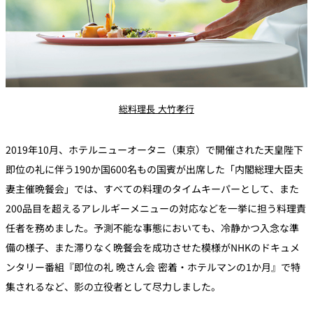
希少な純血種アイスランド産ラムロース肉と希少なハツの香草風
・
・黒毛和牛のスタミナレモンステーキ仕立て80ｇ
味
千葉県産厚切りトロ茄子の蒸し焼き
南仏野菜のラタトゥイユと18ケ月熟成コンテチーズ
千葉県産さつまいもコンフィ
千葉県産マッシュルーム
・フランス産仔牛のア・ラ・フィセル
（追加料金￥500）
南仏野菜のラタトゥイユと18ケ月熟成コンテチーズ
総料理長 大竹孝行
千葉県産マッシュルームとおおまさりフリカッセ
お食事
2019年10月、ホテルニューオータニ（東京）で開催された天皇陛下
＜下記より1品お選びください＞
・九州黒毛和牛サーロインの鉄板焼80ｇ
即位の礼に伴う190か国600名もの国賓が出席した「内閣総理大臣夫
又は
妻主催晩餐会」では、すべての料理のタイムキーパーとして、また
・観音温泉水で炊き上げる山形県産コシヒカリ
九州黒毛和牛フィレ肉の鉄板焼き60ｇ
200品目を超えるアレルギーメニューの対応などを一挙に担う料理責
赤出汁
千葉県産厚切りトロ茄子の蒸し焼き
任者を務めました。予測不能な事態においても、冷静かつ入念な準
千葉県産マッシュルームと空心菜のソテー
備の様子、また滞りなく晩餐会を成功させた模様がNHKのドキュメ
・博多焼ラーメン
千葉県産小松菜山葵ソース／特製ステーキソース
ンタリー番組『即位の礼 晩さん会 密着・ホテルマンの1か月』で特
（追加料金￥3,500）
集されるなど、影の立役者として尽力しました。
・青唐辛子明太子丼
（追加料金￥1,000）