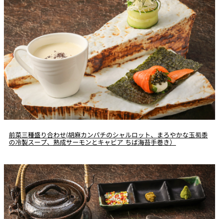
前菜三種盛り合わせ(胡麻カンパチのシャルロット、まろやかな玉蜀黍
の冷製スープ、熟成サーモンとキャビア ちば海苔手巻き）