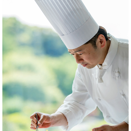
・希少な純血種アイスランド産ラムハンバーグと希少なハツの香草
風
味
お魚料理
南仏野菜のラタトゥイユと18ケ月熟成コンテチーズ
＜下記より1品お選びください＞
・フランス産仔牛のア・ラ・フィセル
・九州漁港直送ハタの蒸し焼き
南仏野菜のラタトゥイユと18ケ月熟成コンテチーズ
イタリアンパセリの爽やかなブールブランソース
千葉県産マッシュルームとおおまさりフリカッセ
（追加料金￥1,800）
・活鮑の蒸し焼き
濃厚な肝のブールノワゼットソース
・黒毛和牛サーロインの鉄板焼80ｇ
（追加料金￥2,500）
又は
黒毛和牛フィレ肉の鉄板焼60ｇ
チャバタ
千葉県産厚切りトロ茄子の蒸し焼き
千葉県産マッシュルームと空心菜のソテー
お肉料理
千葉県産小松菜山葵ソース／特製ステーキソース
＜下記より1品お選びください＞
（追加料金￥4,500）