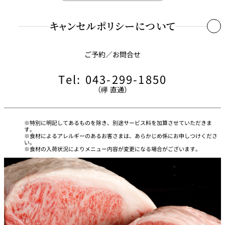
NEW
特別な食材を使用したメニューでのご予約やイベントのキャンセル
OTANI
CLUB
料につきましては下記の期間・料率に基づき取消料を申し受けま
ニューオータニクラブ
キャンセルポリシーについて
会員優待・特典
す。
イベント開催日の3日前 100%
サービス料50％割引（大竹孝行のガラディナーは除く）
ご予約／お問合せ
イベント開催日の4日前～９日前 50%
NOCポイント加算
Tel: 043-299-1850
台風、地震、公共交通機関の大規模運休など、当店がやむを得ない
大竹孝行のガラディナー：1名さま ￥50,000（通常
（欅 直通）
と判断した場合にはキャンセル料を免除いたします。
￥55,000）
特別に明記してあるものを除き、別途サービス料を加算させていただきま
ニューオータニレディース
会員優待・特典
す。
食材によるアレルギーのあるお客さまは、あらかじめ係にお申しつけくださ
い。
食材の入荷状況によりメニュー内容が変更になる場合がございます。
ピノル（NOLポイント）加算
大竹孝行のガラディナー：1名さま ￥50,000（通常
￥55,000）
ご予約時に会員番号をお知らせください。