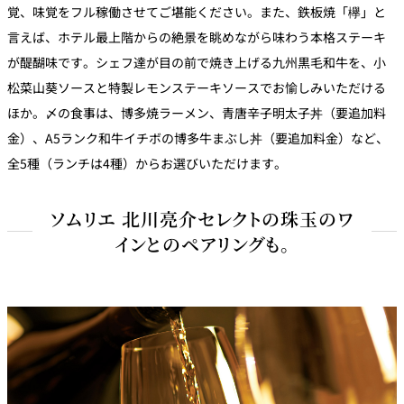
覚、味覚をフル稼働させてご堪能ください。また、鉄板焼「欅」と
言えば、ホテル最上階からの絶景を眺めながら味わう本格ステーキ
が醍醐味です。シェフ達が目の前で焼き上げる九州黒毛和牛を、小
松菜山葵ソースと特製レモンステーキソースでお愉しみいただける
ほか。〆の食事は、博多焼ラーメン、青唐辛子明太子丼（要追加料
金）、A5ランク和牛イチボの博多牛まぶし丼（要追加料金）など、
全5種（ランチは4種）からお選びいただけます。
ソムリエ 北川亮介セレクトの珠玉のワ
インとのペアリングも。