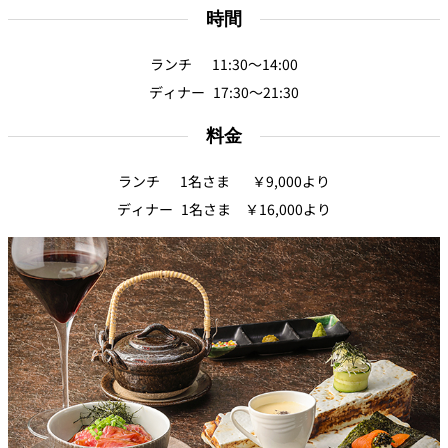
パーティースペース
時間
ランチ 11:30～14:00
Tokio
ディナー 17:30～21:30
ご案内
料金
レストラン夏
レストランギ
七五三プラン
の涼宴プラン
個室のご案内
フト券
2026
2026
ランチ 1名さま ￥9,000より
ディナー 1名さま ￥16,000より
シャンパーニ
自宅で味わう
ュフェア
レストランパ
レストラン個
ホテルのテイ
～ポメリー ブ
ーティープラ
室お祝いプラ
クアウトメニ
リュット・ロ
ン
ン
ュー
ワイヤル～
誕生日や記念
よくあるご質
チャペルでプ
日のお祝いに
問
レストランご
ロポーズディ
～アニバーサ
法要プラン
ナープラン
リー～