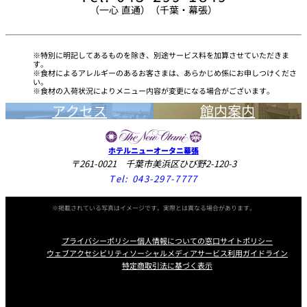
千葉県産 本日のメニュー
（一心 直通）（千葉・幕張）
時価
パーティースペース
にぎり寿司「月」
［8貫、巻物1本］
¥6,
本日のお浸し
¥1,100
Tokio
小鉢、赤出汁、デザート付
特別に明記してあるものを除き、別途サービス料を加算させていただきま
す。
ご案内
もずく
¥1,100
食材によるアレルギーのあるお客さまは、あらかじめ係にお申しつけくださ
にぎり寿司「雪」
い。
食材の入荷状況によりメニュー内容が変更になる場合がございます。
［12貫、巻物1本］
¥9,
桜海老とじゃこのサラダ
¥1,100
レストラン夏
アクセス
館内案内
レストランギ
七五三プラン
の涼宴プラン
小鉢、赤出汁、デザート付
個室のご案内
フト券
2026
2026
旬豆
￥1,200～
ちらし寿司「月」
ホテルニューオータニ幕張
¥6,
シャンパーニ
小鉢、赤出汁、デザート付
茶碗蒸し
¥1,100
自宅で味わう
ュフェア
〒261-0021 千葉市美浜区ひび野2-120-3
レストランパ
レストラン個
ホテルのテイ
～ポメリー ブ
ーティープラ
室お祝いプラ
クアウトメニ
Tel:
043-297-7777
リュット・ロ
ン
ン
ュー
ワイヤル～
ちらし寿司「雪」
季節の天麩羅盛り合わせ
¥2,800
¥9,
小鉢、赤出汁、デザート付
※掲載されている写真はイメージです。実際とは異なる場合があります。
餅ぜんざい
¥900
誕生日や記念
よくあるご質
チャペルでプ
日のお祝いに
問
レストランご
ロポーズディ
～アニバーサ
プライバシーポリシー
個人情報についての窓口
サイトポリシー
法要プラン
ナープラン
リー～
アイスクリーム
¥700
ウェブアクセシビリティ
ソーシャルメディアサービス利用ガイドライン
特定商取引法に基づく表示
季節の果物
時価
Instagram
Facebook
Youtube