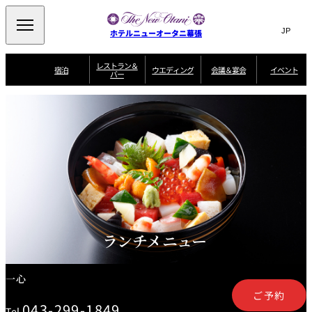
Search
言
サ
ホテルニューオータニ幕張
語
イ
切
り
ト
JP
レストラン＆
(日本語)
宿泊
ウエディング
会議＆宴会
イベント
バー
替
内
EN
(English)
え
ビュッフェ
メ
検
Select Language
▼
宿
宴
プ
ニ
泊
会
ラ
索
客
ュ
ウエディングスタ
プ
場
ン
室
トップページ
コンセプト
ニューオータニク
イル
ラ
一
一
ー
窓
SATSUKI
ザ・ラウンジ
選ばれる理由
一
ラブ会員限定
ン
覧
覧
ウ
を
覧
スイートご宿泊特
一
を
オールデイダイニング
会
典
開
エ
覧
挙式
披露宴
料理・ケーキ
閉
議
開
デ
＆
特
ィ
閉
典
SATSUKI
宴
ン
と
誕生日や記念日の
ウエディングスト
ルームサービス
オ
会
独立型邸宅
資料請求
季処（日本料理）
お祝いに
ーリー
グ
朝食
～ROOM SERVICE
プ
～アニバーサリー
～BREAKFAST～
～
シ
～
ョ
記念日・お祝いで
【宴会用】
テイク
ランチメニュー
ン
のご利用に
アウトメニュー
ホテルへのアクセ
千羽鶴
山茶花
一心
よくあるご質問
ス
よ
中国料理
く
あ
一心
る
ご
ご予約
質
大観苑
問
043-299-1849
Tel.