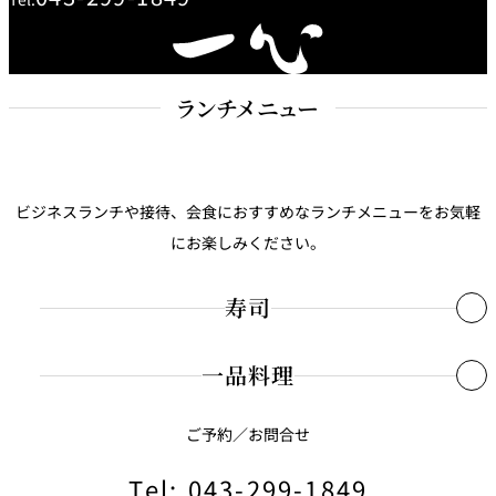
鉄板焼
欅
Sky Salon 欅
スイーツ
ランチメニュー
パティスリー
SATSUKI
ラウンジ・バー
ビジネスランチや接待、会食におすすめなランチメニューをお気軽
にお楽しみください。
レス
ベイコートカ
トラ
ザ・ラウンジ
フェ
ン＆
ガーデンレストラン
寿司
バー
Shell the
一品料理
Garden＜期間
新東京ばらちらし寿司御膳
限定＞
¥4,
旬菜三点盛り、赤出汁、デザート付
ルームサービス
ご予約／お問合せ
2026.4.3更新
中とろ鉄火丼御膳
¥6,
ルームサービ
旬菜三点盛り、赤出汁、デザート付
Tel: 043-299-1849
ス