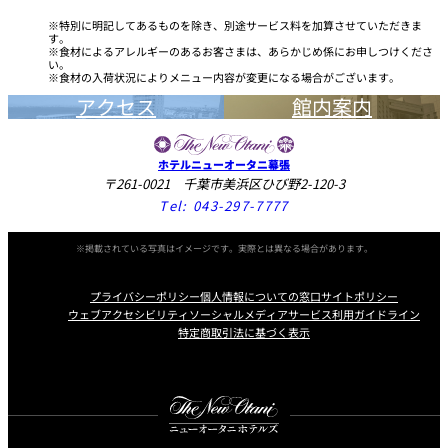
特別に明記してあるものを除き、別途サービス料を加算させていただきま
穴子一本揚げ
¥3,
す。
食材によるアレルギーのあるお客さまは、あらかじめ係にお申しつけくださ
い。
銀鱈西京焼
¥2,
食材の入荷状況によりメニュー内容が変更になる場合がございます。
アクセス
館内案内
鰻蒲焼又は白焼き
¥7,
焼き茄子
¥1,
ホテルニューオータニ幕張
〒261-0021 千葉市美浜区ひび野2-120-3
餅ぜんざい
¥
Tel:
043-297-7777
アイスクリーム
¥
※掲載されている写真はイメージです。実際とは異なる場合があります。
季節の果物
プライバシーポリシー
個人情報についての窓口
サイトポリシー
ウェブアクセシビリティ
ソーシャルメディアサービス利用ガイドライン
特定商取引法に基づく表示
くずきり
¥1,
Instagram
Facebook
Youtube