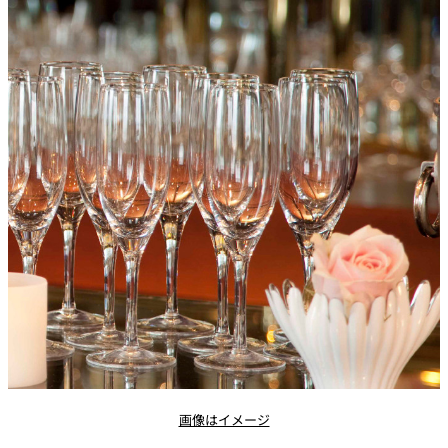
パーティースペース
Tokio
ご案内
レストラン夏
レストランギ
七五三プラン
の涼宴プラン
個室のご案内
フト券
2026
2026
シャンパーニ
自宅で味わう
ュフェア
レストランパ
レストラン個
ホテルのテイ
～ポメリー ブ
ーティープラ
室お祝いプラ
クアウトメニ
リュット・ロ
ン
ン
ュー
ワイヤル～
誕生日や記念
よくあるご質
チャペルでプ
日のお祝いに
問
レストランご
ロポーズディ
～アニバーサ
法要プラン
ナープラン
リー～
画像はイメージ