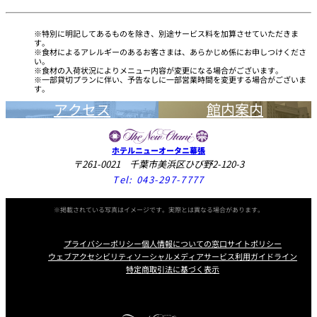
特別に明記してあるものを除き、別途サービス料を加算させていただきま
す。
食材によるアレルギーのあるお客さまは、あらかじめ係にお申しつけくださ
い。
食材の入荷状況によりメニュー内容が変更になる場合がございます。
一部貸切プランに伴い、予告なしに一部営業時間を変更する場合がございま
す。
アクセス
館内案内
ホテルニューオータニ幕張
〒261-0021 千葉市美浜区ひび野2-120-3
Tel:
043-297-7777
※掲載されている写真はイメージです。実際とは異なる場合があります。
プライバシーポリシー
個人情報についての窓口
サイトポリシー
ウェブアクセシビリティ
ソーシャルメディアサービス利用ガイドライン
特定商取引法に基づく表示
Instagram
Facebook
Youtube