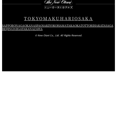
TOKYO
MAKUHARI
OSAKA
SAPPORO
NAGAOKA
NASPA
OSAKI
YOKOHAMA
TAKAOKA
TOTTORI
HAKATA
SAGA
BEIJING
NIIGATA
KANAZAWA
© New Otani Co., Ltd. All Rights Reserved.