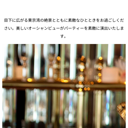
鉄板焼
欅
Sky Salon 欅
目下に広がる東京湾の絶景とともに素敵なひとときをお過ごしくだ
スイーツ
さい。美しいオーシャンビューがパーティーを素敵に演出いたしま
す。
パティスリー
SATSUKI
ラウンジ・バー
レス
ベイコートカ
トラ
ザ・ラウンジ
フェ
ン＆
ガーデンレストラン
バー
Shell the
Garden＜期間
限定＞
ルームサービス
ルームサービ
ス