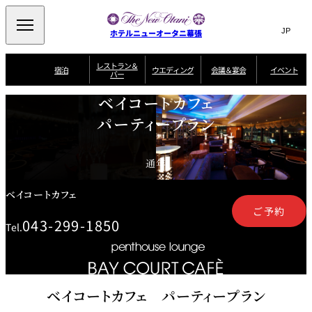
Search
言
サ
ホテルニューオータニ幕張
語
イ
切
り
ト
JP
レストラン＆
(日本語)
宿泊
ウエディング
会議＆宴会
イベント
バー
替
内
EN
(English)
え
ビュッフェ
メ
検
ベイコートカフェ
Select Language
▼
宿
宴
プ
ニ
泊
会
ラ
索
客
パーティープラン
ュ
ウエディングスタ
プ
場
ン
室
トップページ
コンセプト
ニューオータニク
イル
ラ
一
一
ー
窓
SATSUKI
ザ・ラウンジ
選ばれる理由
一
ラブ会員限定
ン
覧
覧
ウ
を
覧
スイートご宿泊特
一
を
オールデイダイニング
会
典
開
エ
覧
通年
挙式
披露宴
料理・ケーキ
閉
議
開
デ
＆
特
ィ
閉
典
SATSUKI
宴
ベイコートカフェ
ン
と
誕生日や記念日の
ウエディングスト
ルームサービス
オ
会
独立型邸宅
資料請求
季処（日本料理）
お祝いに
ーリー
グ
朝食
ご予約
～ROOM SERVICE
プ
～アニバーサリー
～BREAKFAST～
～
シ
043-299-1850
～
Tel.
ョ
記念日・お祝いで
【宴会用】
テイク
ン
のご利用に
アウトメニュー
ホテルへのアクセ
千羽鶴
山茶花
一心
よくあるご質問
ス
よ
中国料理
く
あ
る
ご
ベイコートカフェ パーティープラン
質
大観苑
問