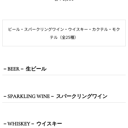
パーティースペース
Tokio
ご案内
ビール・スパークリングワイン・ウイスキー・カクテル・モク
テル（全25種）
レストラン夏
レストランギ
七五三プラン
の涼宴プラン
個室のご案内
フト券
2026
2026
シャンパーニ
自宅で味わう
ュフェア
－BEER－ 生ビール
レストランパ
レストラン個
ホテルのテイ
～ポメリー ブ
ーティープラ
室お祝いプラ
クアウトメニ
リュット・ロ
ン
ン
ュー
ワイヤル～
誕生日や記念
よくあるご質
チャペルでプ
－SPARKLING WINE－ スパークリングワイン
日のお祝いに
問
レストランご
ロポーズディ
～アニバーサ
法要プラン
ナープラン
リー～
－WHISKEY－ ウイスキー