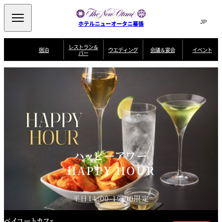
Search
言
サ
ホテルニューオータニ幕張
語
イ
切
り
ト
JP
レストラン＆
(日本語)
宿泊
ウエディング
会議＆宴会
イベント
バー
替
内
EN
(English)
え
ビュッフェ
メ
検
Select Language
▼
宿
宴
プ
ニ
泊
会
ラ
索
客
ュ
ウエディングスタ
プ
場
ン
室
トップページ
コンセプト
ニューオータニク
イル
ラ
一
一
ー
窓
SATSUKI
ザ・ラウンジ
選ばれる理由
一
ラブ会員限定
ン
覧
覧
ウ
を
覧
スイートご宿泊特
一
を
オールデイダイニング
会
典
開
エ
覧
挙式
披露宴
料理・ケーキ
閉
議
開
デ
＆
特
ィ
閉
典
SATSUKI
宴
ン
と
誕生日や記念日の
ウエディングスト
ルームサービス
オ
会
独立型邸宅
資料請求
季処（日本料理）
お祝いに
ーリー
グ
朝食
～ROOM SERVICE
プ
ハッピーアワー
～アニバーサリー
～BREAKFAST～
～
シ
～
ョ
記念日・お祝いで
【宴会用】
テイク
HAPPY HOUR
ン
のご利用に
アウトメニュー
ホテルへのアクセ
千羽鶴
山茶花
一心
よくあるご質問
ス
よ
中国料理
く
あ
る
平日14:00-19:00限定
ご
質
大観苑
問
ベイコートカフェ