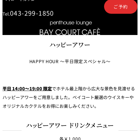
鉄板焼
ご予約
043-299-1850
Tel.
欅
Sky Salon 欅
スイーツ
ハッピーアワー
パティスリー
SATSUKI
ラウンジ・バー
HAPPY HOUR ～平日限定スペシャル～
レス
ベイコートカ
トラ
ザ・ラウンジ
フェ
ン＆
ガーデンレストラン
バー
平日 14:00～19:00 限定
でホテル最上階から広大な景色を見渡せる
ハッピーアワーをご用意しました。ベイコート厳選のウイスキーや
Shell the
Garden＜期間
オリジナルカクテルをお得にお楽しみください。
限定＞
ルームサービス
ハッピーアワー ドリンクメニュー
ルームサービ
ス
各￥1,000