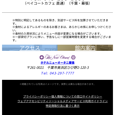
（ベイコートカフェ 直通）（千葉・幕張）
特別に明記してあるものを除き、別途サービス料を加算させていただきま
す。
食材によるアレルギーのあるお客さまは、あらかじめ係にお申しつけくださ
い。
食材の入荷状況によりメニュー内容が変更になる場合がございます。
一部貸切プランに伴い、予告なしに一部営業時間を変更する場合がございま
す。
アクセス
館内案内
ホテルニューオータニ幕張
〒261-0021 千葉市美浜区ひび野2-120-3
Tel:
043-297-7777
※掲載されている写真はイメージです。実際とは異なる場合があります。
プライバシーポリシー
個人情報についての窓口
サイトポリシー
ウェブアクセシビリティ
ソーシャルメディアサービス利用ガイドライン
特定商取引法に基づく表示