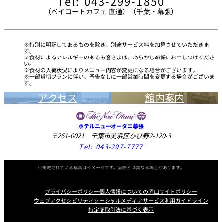
Tel: 043-299-1850
（ベイコートカフェ 直通）（千葉・幕張）
特別に明記してあるものを除き、別途サービス料を加算させていただきま
す。
食材によるアレルギーのあるお客さまは、あらかじめ係にお申しつけくださ
い。
食材の入荷状況によりメニュー内容が変更になる場合がございます。
一部貸切プランに伴い、予告なしに一部営業時間を変更する場合がございま
す。
アクセス
館内案内
ホテルニューオータニ幕張
〒261-0021 千葉市美浜区ひび野2-120-3
Tel:
043-297-7777
※掲載されている写真はイメージです。実際とは異なる場合があります。
プライバシーポリシー
個人情報についての窓口
サイトポリシー
ウェブアクセシビリティ
ソーシャルメディアサービス利用ガイドライン
特定商取引法に基づく表示