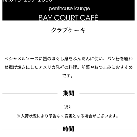
鉄板焼
欅
Sky Salon 欅
スイーツ
クラブケーキ
パティスリー
SATSUKI
ラウンジ・バー
ベシャメルソースに蟹のほぐし身をふんだんに使い、パン粉を纏わ
せ揚げ焼きにしたアメリカ発祥の料理。前菜やおつまみにおすすめ
レス
ベイコートカ
トラ
ザ・ラウンジ
フェ
です。
ン＆
ガーデンレストラン
バー
期間
Shell the
Garden＜期間
限定＞
通年
ルームサービス
※入荷状況により予告なく変更となる場合がございます。
時間
ルームサービ
ス