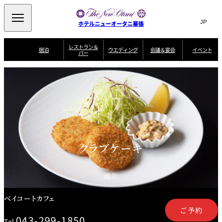
Search
言
サ
ホテルニューオータニ幕張
語
イ
切
り
ト
JP
レストラン＆
(日本語)
宿泊
ウエディング
会議＆宴会
イベント
バー
替
内
EN
(English)
え
ビュッフェ
メ
検
Select Language
▼
宿
宴
プ
ニ
泊
会
ラ
索
客
ュ
ウエディングスタ
プ
場
ン
室
トップページ
コンセプト
ニューオータニク
イル
ラ
一
一
ー
窓
SATSUKI
ザ・ラウンジ
選ばれる理由
一
ラブ会員限定
ン
覧
覧
ウ
を
覧
スイートご宿泊特
一
を
オールデイダイニング
会
典
開
エ
覧
挙式
披露宴
料理・ケーキ
閉
議
開
デ
＆
特
ィ
閉
典
SATSUKI
宴
ン
と
誕生日や記念日の
ウエディングスト
クラブケーキ
ルームサービス
オ
会
独立型邸宅
資料請求
季処（日本料理）
お祝いに
ーリー
グ
朝食
～ROOM SERVICE
プ
～アニバーサリー
～BREAKFAST～
～
シ
～
ョ
記念日・お祝いで
【宴会用】
テイク
ン
のご利用に
アウトメニュー
ホテルへのアクセ
千羽鶴
山茶花
一心
通年
よくあるご質問
ス
よ
中国料理
く
あ
ベイコートカフェ
る
ご
ご予約
質
大観苑
問
043-299-1850
Tel.