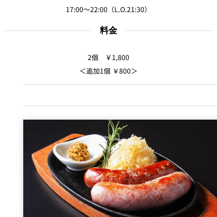
パーティースペース
17:00～
22:00（L.O.21:30）
料金
Tokio
ご案内
2個 ￥1,800
＜追加1個 ￥800＞
レストラン夏
レストランギ
七五三プラン
の涼宴プラン
個室のご案内
フト券
2026
2026
シャンパーニ
自宅で味わう
ュフェア
レストランパ
レストラン個
ホテルのテイ
～ポメリー ブ
ーティープラ
室お祝いプラ
クアウトメニ
リュット・ロ
ン
ン
ュー
ワイヤル～
誕生日や記念
よくあるご質
チャペルでプ
日のお祝いに
問
レストランご
ロポーズディ
～アニバーサ
法要プラン
ナープラン
リー～