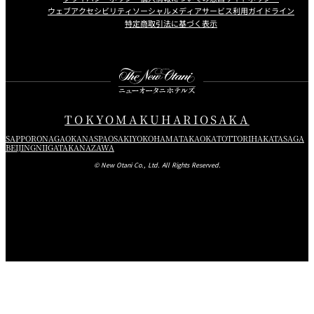
ウェブアクセシビリティ
ソーシャルメディアサービス利用ガイドライン
特定商取引法に基づく表示
Instagram
Facebook
Youtube
TOKYO
MAKUHARI
OSAKA
SAPPORO
NAGAOKA
NASPA
OSAKI
YOKOHAMA
TAKAOKA
TOTTORI
HAKATA
SAGA
BEIJING
NIIGATA
KANAZAWA
© New Otani Co., Ltd. All Rights Reserved.