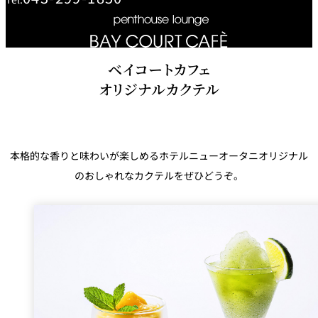
鉄板焼
欅
Sky Salon 欅
スイーツ
ベイコートカフェ
オリジナルカクテル
パティスリー
SATSUKI
ラウンジ・バー
本格的な香りと味わいが楽しめるホテルニューオータニオリジナル
レス
ベイコートカ
トラ
ザ・ラウンジ
フェ
のおしゃれなカクテルをぜひどうぞ。
ン＆
ガーデンレストラン
バー
Shell the
Garden＜期間
限定＞
ルームサービス
ルームサービ
ス