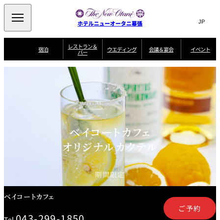
Search
言
サ
ホテルニューオータニ幕張
語
イ
切
り
ト
JP
レストラン＆
(日本語)
宿泊
ウエディング
会議＆宴会
イベント
バー
替
内
EN
(English)
え
ビュッフェ
メ
検
Select Language
▼
宿
宴
プ
ニ
泊
会
ラ
索
客
ュ
ウエディングスタ
プ
場
ン
室
トップページ
コンセプト
ニューオータニク
イル
ラ
一
一
ー
窓
SATSUKI
ザ・ラウンジ
選ばれる理由
一
ラブ会員限定
ン
覧
覧
ウ
を
覧
スイートご宿泊特
一
を
オールデイダイニング
会
典
開
エ
覧
挙式
披露宴
料理・ケーキ
閉
議
開
デ
＆
特
ィ
閉
ベイコートカフェ
典
SATSUKI
宴
ン
と
誕生日や記念日の
ウエディングスト
オリジナルカクテル
ルームサービス
オ
会
独立型邸宅
資料請求
季処（日本料理）
お祝いに
ーリー
グ
朝食
～ROOM SERVICE
プ
～アニバーサリー
～BREAKFAST～
～
シ
～
ョ
記念日・お祝いで
【宴会用】
テイク
ン
のご利用に
アウトメニュー
ホテルへのアクセ
千羽鶴
山茶花
一心
期間限定
よくあるご質問
ス
よ
中国料理
く
あ
ベイコートカフェ
る
ご
ご予約
質
大観苑
問
043-299-1850
Tel.