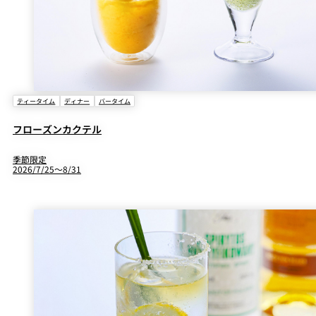
パーティースペース
Tokio
ご案内
ティータイム
ディナー
バータイム
レストラン夏
レストランギ
七五三プラン
の涼宴プラン
個室のご案内
フト券
2026
2026
フローズンカクテル
季節限定
シャンパーニ
自宅で味わう
ュフェア
2026/7/25～8/31
レストランパ
レストラン個
ホテルのテイ
～ポメリー ブ
ーティープラ
室お祝いプラ
クアウトメニ
リュット・ロ
ン
ン
ュー
ワイヤル～
誕生日や記念
よくあるご質
チャペルでプ
日のお祝いに
問
レストランご
ロポーズディ
～アニバーサ
法要プラン
ナープラン
リー～