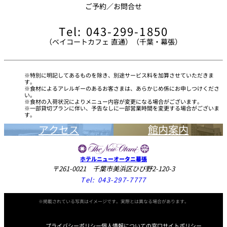
ご予約／お問合せ
Tel: 043-299-1850
（ベイコートカフェ 直通）（千葉・幕張）
特別に明記してあるものを除き、別途サービス料を加算させていただきま
す。
食材によるアレルギーのあるお客さまは、あらかじめ係にお申しつけくださ
い。
食材の入荷状況によりメニュー内容が変更になる場合がございます。
一部貸切プランに伴い、予告なしに一部営業時間を変更する場合がございま
す。
アクセス
館内案内
ホテルニューオータニ幕張
〒261-0021 千葉市美浜区ひび野2-120-3
Tel:
043-297-7777
※掲載されている写真はイメージです。実際とは異なる場合があります。
プライバシーポリシー
個人情報についての窓口
サイトポリシー